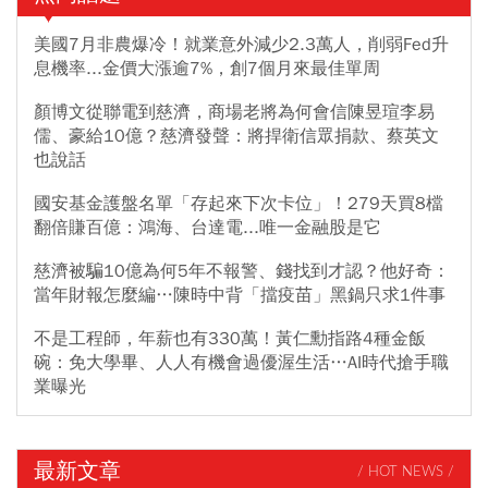
美國7月非農爆冷！就業意外減少2.3萬人，削弱Fed升
息機率...金價大漲逾7%，創7個月來最佳單周
顏博文從聯電到慈濟，商場老將為何會信陳昱瑄李易
儒、豪給10億？慈濟發聲：將捍衛信眾捐款、蔡英文
也說話
國安基金護盤名單「存起來下次卡位」！279天買8檔
翻倍賺百億：鴻海、台達電...唯一金融股是它
慈濟被騙10億為何5年不報警、錢找到才認？他好奇：
當年財報怎麼編…陳時中背「擋疫苗」黑鍋只求1件事
不是工程師，年薪也有330萬！黃仁勳指路4種金飯
碗：免大學畢、人人有機會過優渥生活…AI時代搶手職
業曝光
最新文章
/ HOT NEWS /