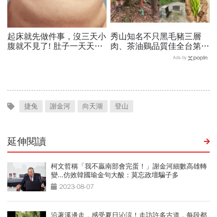
起床就先做件事，沒三天小
秀山知名不只黑毛豬三層
腹就不見了! 肚子一天天變
肉、茶油鷄品質佳全台第
小！
一！謝金河站在拔刀爾山
Ads by
頂、想著秀山美食...探訪熱
門登山路線
捷兔
謝金河
向天湖
登山
延伸閱讀
柯文哲稱「我不贏南部會完蛋！」謝金河細數高雄轉
變...仿效韓國瑜金句大酸：莫忘政壇騙子多
2023-08-07
沿著溪邊走，感受夏日沁涼！走訪許多古道，每段都