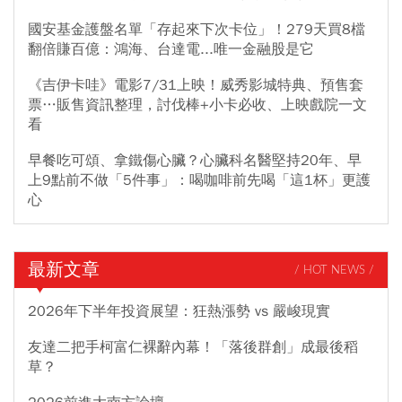
國安基金護盤名單「存起來下次卡位」！279天買8檔
翻倍賺百億：鴻海、台達電...唯一金融股是它
《吉伊卡哇》電影7/31上映！威秀影城特典、預售套
票…販售資訊整理，討伐棒+小卡必收、上映戲院一文
看
早餐吃可頌、拿鐵傷心臟？心臟科名醫堅持20年、早
上9點前不做「5件事」：喝咖啡前先喝「這1杯」更護
心
最新文章
/ HOT NEWS /
2026年下半年投資展望：狂熱漲勢 vs 嚴峻現實
友達二把手柯富仁裸辭內幕！「落後群創」成最後稻
草？