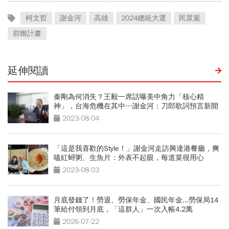
柯文哲
謝金河
高雄
2024總統大選
民眾黨
前瞻計畫
延伸閱讀
秦剛為何消失？王毅一席話曝美中角力「核心精
神」，台海危機在其中…謝金河：刀郎歌詞預言新開
端
2023-08-04
「這是我喜歡的Style！」謝金河走訪興達港餐廳，爽
嗑紅蟳粥、生魚片：外表不起眼，每道菜很用心
2023-08-03
月底發錢了！勞退、勞保年金、國民年金...勞保局14
筆給付領到月底，「這群人」一次入帳4.2萬
2026-07-22