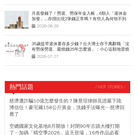
月底發錢了！勞退、勞保年金入帳，6類人「退休金
加發」...存摺出現2筆錢正常嗎？有些人為何領不到
2026-06-29
35歲提早退休要存多少錢？台大博士存千萬辭職「沒
有勞保勞退、最燒錢25年怎麼過」：小心這顆地雷燒
光存款
2026-07-27
熱門話題
/ HOT STORIES /
慈濟遭詐騙10億怎麼發生的？陳昱瑄律師見證嚴下跪
博信任！豪宅藏158公斤黃金，洗錢手法曝光…慈濟回
應了
空總國家文化基地8月開放！封閉90年古蹟大樓打開
了…加碼「晴空季2026」這天登場，16件作品必看