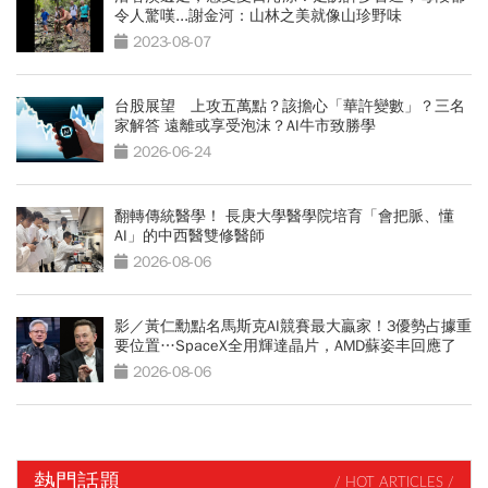
令人驚嘆...謝金河：山林之美就像山珍野味
2023-08-07
台股展望 上攻五萬點？該擔心「華許變數」？三名
家解答 遠離或享受泡沫？AI牛市致勝學
2026-06-24
翻轉傳統醫學！ 長庚大學醫學院培育「會把脈、懂
AI」的中西醫雙修醫師
2026-08-06
影／黃仁勳點名馬斯克AI競賽最大贏家！3優勢占據重
要位置…SpaceX全用輝達晶片，AMD蘇姿丰回應了
2026-08-06
熱門話題
/ HOT ARTICLES /