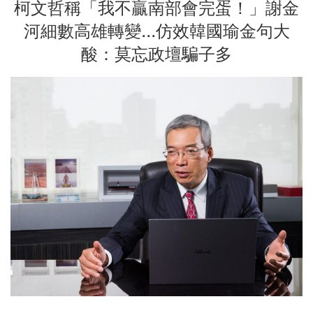
柯文哲稱「我不贏南部會完蛋！」謝金
河細數高雄轉變...仿效韓國瑜金句大
酸：莫忘政壇騙子多