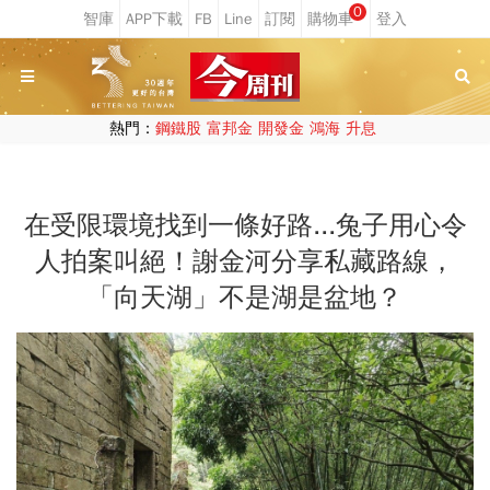
0
熱門：
鋼鐵股
富邦金
開發金
鴻海
升息
在受限環境找到一條好路...兔子用心令
人拍案叫絕！謝金河分享私藏路線，
「向天湖」不是湖是盆地？