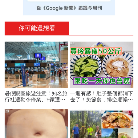
你可能還想看
PR
暑假跟團旅遊注意！知名旅
一週有感！肚子整個都消下
行社遭勒令停業、9家遭廢
去了！免節食，排空順暢就
止或撤照…觀光署完整黑名
夠
單曝光
PR