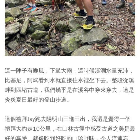
這一陣子有颱風，下過大雨，這時候溪澗水量充沛，
比基尼，阿斌看到水就直接往水裡坐下去。整段從溪
畔到四堵古道，我們幾乎是在溪谷中穿來穿去，這是
炎炎夏日最好的登山步道。
這個禮拜Jay跑去陽明山三進三出，我還是覺得一個
禮拜大約走10公里，在山林古徑中感受古道之美是最
好的享受，就像吃到好吃的山珍野味，令人流連忘