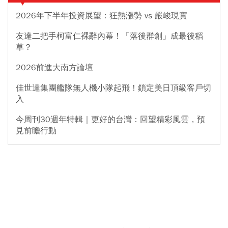
2026年下半年投資展望：狂熱漲勢 vs 嚴峻現實
友達二把手柯富仁裸辭內幕！「落後群創」成最後稻
草？
2026前進大南方論壇
佳世達集團艦隊無人機小隊起飛！鎖定美日頂級客戶切
入
今周刊30週年特輯｜更好的台灣：回望精彩風雲，預
見前瞻行動