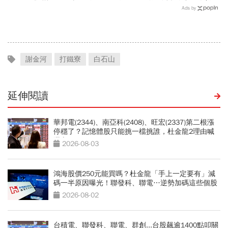
給投保？國泰、富邦、新安
東石海上煙火…全台花火施
Ads by
東京…暫停受理產險一次看
放時間、表演卡司、最佳觀
賞點必看
謝金河
打鐵寮
白石山
延伸閱讀
華邦電(2344)、南亞科(2408)、旺宏(2337)第二根漲
停穩了？記憶體股只能挑一檔挑誰，杜金龍2理由喊
選它
2026-08-03
鴻海股價250元能買嗎？杜金龍「手上一定要有」減
碼一半原因曝光！聯發科、聯電…逆勢加碼這些個股
2026-08-02
台積電、聯發科、聯電、群創...台股飆逾1400點叩關