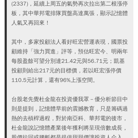
(2337)，延續上周五的氣勢再次拉出第二根漲停
板，其中華邦電排隊買盤高達萬張，顯示記憶體
人氣又再回來！
其中，多家投顧法人看好旺宏營運表現，國票投
顧維持「強力買進」評等，預估旺宏今、明兩年
每股盈餘可望分別達21.42元與56.71元；凱基
投顧則給出217元的目標價，若以旺宏漲停價
110.5元計算，還有96%上漲空間。
台股老先覺杜金龍在投資優我罩－優分析節目中
則是提到，記憶體早前的震撼教育，只是籌碼過
熱的去槓桿過程，對於南亞科、華邦電的後市，
杜金龍說記憶體產業後年獲利將呈現倍數成長，
股價拉回或腰斬都是提供甜甜價讓投資人介入，