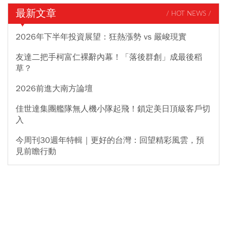
最新文章
/ HOT NEWS /
2026年下半年投資展望：狂熱漲勢 vs 嚴峻現實
友達二把手柯富仁裸辭內幕！「落後群創」成最後稻
草？
2026前進大南方論壇
佳世達集團艦隊無人機小隊起飛！鎖定美日頂級客戶切
入
今周刊30週年特輯｜更好的台灣：回望精彩風雲，預
見前瞻行動