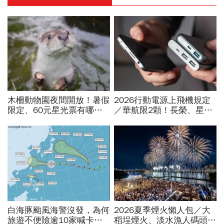
木柵動物園夜間開放！暑假
2026行動電源上飛機規定
限定、60元星光票有哪些
／華航限2顆！長榮、星
動物可以看？要預約嗎？時
宇、虎航…行動電源飛機能
間、門票、最佳遊園路線總
帶幾個、托運還隨身手提？
整理
白海豚颱風海警沒發，為何
2026夏季煙火懶人包／大
旅遊不便險逾10家喊卡不
稻埕煙火、淡水漁人碼頭、