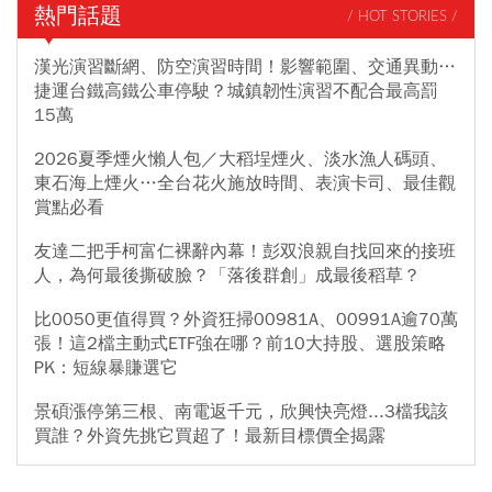
熱門話題
/ HOT STORIES /
漢光演習斷網、防空演習時間！影響範圍、交通異動…
捷運台鐵高鐵公車停駛？城鎮韌性演習不配合最高罰
15萬
2026夏季煙火懶人包／大稻埕煙火、淡水漁人碼頭、
東石海上煙火…全台花火施放時間、表演卡司、最佳觀
賞點必看
友達二把手柯富仁裸辭內幕！彭双浪親自找回來的接班
人，為何最後撕破臉？「落後群創」成最後稻草？
比0050更值得買？外資狂掃00981A、00991A逾70萬
張！這2檔主動式ETF強在哪？前10大持股、選股策略
PK：短線暴賺選它
景碩漲停第三根、南電返千元，欣興快亮燈...3檔我該
買誰？外資先挑它買超了！最新目標價全揭露