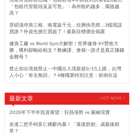
「包租代管龍頭岌岌可危」：為何租約越多，風險越
高？
景碩漲停第三根、南電返千元，欣興快亮燈...3檔我該
買誰？外資先挑它買超了！最新目標價全揭露
健身工廠 vs World Gym大解密！世界健身-KY營收大
勝，獲利卻輸給柏文？教練課、會籍…誰才是真正賺錢
金雞母？
禁止你出境就禁止…中國出入境新規9/15上路，台灣
人小心「有去無回」？4種職業特別注意：前例在這
最新文章
/ HOT NEWS /
2026年下半年投資展望：狂熱漲勢 vs 嚴峻現實
友達二把手柯富仁裸辭內幕！「落後群創」成最後稻
草？