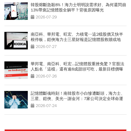
韓股熔斷急殺8%！海力士明明說需求好、為何還閃崩
13%帶衰記憶體股全躺平？背後原因曝光
2026-07-29
南亞科、華邦電、旺宏、力積電…這2檔股價又快半
根停板，鎧俠海力士三星財報是記憶體股救贖或地
獄？
2026-07-27
華邦電、南亞科、旺宏...記憶體股重挫免驚？官股法
人點名「這檔」還有逾8成甜頭可吃，最新目標價曝
光
2026-07-26
記憶體斷魂時刻！南韓股市小白慘遭斷頭，海力士、
三星、鎧俠、美光…謝金河：7家公司決定全球命運
2026-07-24