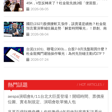
45K，V型反轉來了？杜金龍先挑2檔「便當股」
2026-08-05
國巨(2327)股價腰斬又漲停，該賣還是續抱？杜金龍
預言重演華城狂飆走勢「解套時間曝光」！群創、南
亞科也點名
2026-08-04
台泥(1101)、聯電(2303)... 台股7-9月洗盤期買什麼？
杜金龍獨門避險操作曝光：為何先別碰主動式ETF？
2026-07-24
熱門話題
/ HOT ARTICLES /
aespa演唱會8/11台北大巨蛋登場！開唱時間、票價座
位圖、實名制規定、演唱會歌單懶人包
兆基百億財務危機！包租教母4年前收到房東私訊看出