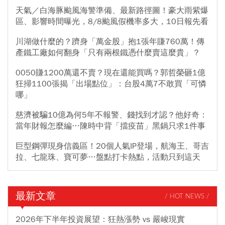
天氣／白海豚颱風海警準備、最新路徑圖！豪大雨紫爆
區、影響時間曝光，8/8颱風假機率多大，10日報先看
川湖做什麼的？躋身「萬金股」抱1張年賺760萬！傳
產鐵工廠如何翻身「只有兩根鐵憑什麼賣這麼貴」？
0050賺1200萬還不賣？現在還能買嗎？郭哲榮砸1億
狂掃1100張揭「出場點位」：台股4萬7不敢買「可憐
哪」
慈濟被騙10億為何5年不報警、錢找到才認？他好奇：
當年財報怎麼編…陳時中背「擋疫苗」黑鍋只求1件事
巨型鋼彈現身信義區！20個人氣IP登場，航海王、哥吉
拉、七龍珠、寶可夢…盤點打卡熱點，活動只到這天
最新文章
/ HOT NEWS /
2026年下半年投資展望：狂熱漲勢 vs 嚴峻現實