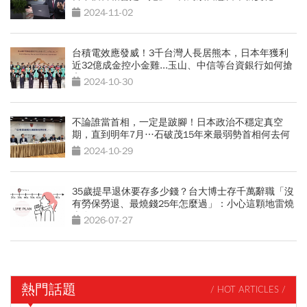
2024-11-02
台積電效應發威！3千台灣人長居熊本，日本年獲利
近32億成金控小金雞...玉山、中信等台資銀行如何搶
客？
2024-10-30
不論誰當首相，一定是跛腳！日本政治不穩定真空
期，直到明年7月…石破茂15年來最弱勢首相何去何
從？
2024-10-29
35歲提早退休要存多少錢？台大博士存千萬辭職「沒
有勞保勞退、最燒錢25年怎麼過」：小心這顆地雷燒
光存款
2026-07-27
熱門話題
/ HOT ARTICLES /