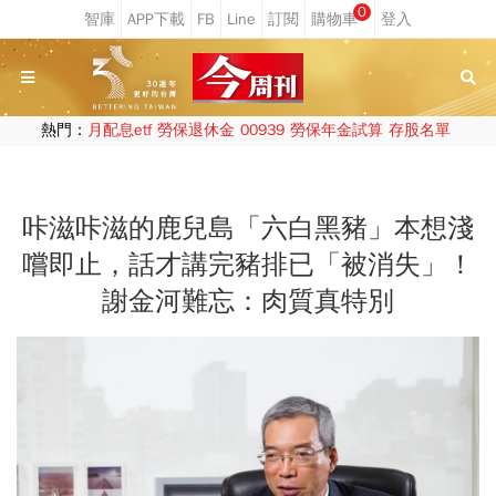
0
熱門：
月配息etf
勞保退休金
00939
勞保年金試算
存股名單
咔滋咔滋的鹿兒島「六白黑豬」本想淺
嚐即止，話才講完豬排已「被消失」！
謝金河難忘：肉質真特別