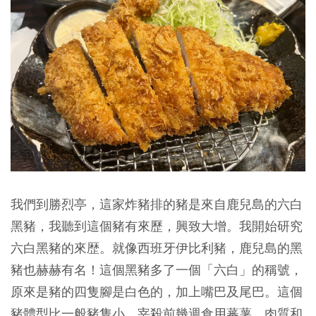
我們到勝烈亭，這家炸豬排的豬是來自鹿兒島的六白
黑豬，我聽到這個豬有來歷，興致大增。我開始研究
六白黑豬的來歴。就像西班牙伊比利豬，鹿兒島的黑
豬也赫赫有名！這個黑豬多了一個「六白」的稱號，
原來是豬的四隻腳是白色的，加上嘴巴及尾巴。這個
豬體型比一般豬隻小，宰殺前幾週食用蕃薯，肉質和