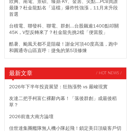
欣興、南電、景碩、臻鼎-KY、金居、尖點...PCB買誰
最賺？杜金龍點名「這檔」爆炸性強漲，11月末升段
首選
台積電、聯發科、聯電、群創...台股飆逾1400點叩關
45K，V型反轉來了？杜金龍先挑2檔「便當股」
酷暑、颱風天都不是阻礙！謝金河頂40度高溫，跑中
和圓通寺山區直呼：捷兔的第5項修煉
最新文章
/ HOT NEWS /
2026年下半年投資展望：狂熱漲勢 vs 嚴峻現實
友達二把手柯富仁裸辭內幕！「落後群創」成最後稻
草？
2026前進大南方論壇
佳世達集團艦隊無人機小隊起飛！鎖定美日頂級客戶切