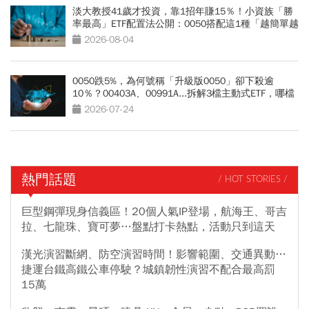
淡大教授41歲才投資，靠1招年賺15％！小資族「勝
率最高」ETF配置法公開：0050搭配這1種「越簡單越
好賺」
2026-08-04
0050跌5%，為何號稱「升級版0050」卻下殺逾
10％？00403A、00991A...拆解3檔主動式ETF，哪檔
最抗跌？
2026-07-24
熱門話題
/ HOT STORIES /
巨型鋼彈現身信義區！20個人氣IP登場，航海王、哥吉
拉、七龍珠、寶可夢…盤點打卡熱點，活動只到這天
漢光演習斷網、防空演習時間！影響範圍、交通異動…
捷運台鐵高鐵公車停駛？城鎮韌性演習不配合最高罰
15萬