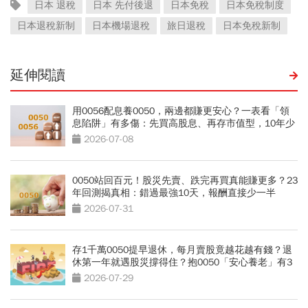
日本 退稅
日本 先付後退
日本免稅
日本免稅制度
日本退稅新制
日本機場退稅
旅日退稅
日本免稅新制
延伸閱讀
用0056配息養0050，兩邊都賺更安心？一表看「領
息陷阱」有多傷：先買高股息、再存市值型，10年少
賺330萬
2026-07-08
0050站回百元！股災先賣、跌完再買真能賺更多？23
年回測揭真相：錯過最強10天，報酬直接少一半
2026-07-31
存1千萬0050提早退休，每月賣股竟越花越有錢？退
休第一年就遇股災撐得住？抱0050「安心養老」有3
條件
2026-07-29