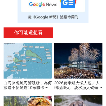
你可能還想看
白海豚颱風海警沒發，為何
2026夏季煙火懶人包／大
旅遊不便險逾10家喊卡不
稻埕煙火、淡水漁人碼頭、
給投保？國泰、富邦、新安
東石海上煙火…全台花火施
東京…暫停受理產險一次看
放時間、表演卡司、最佳觀
賞點必看