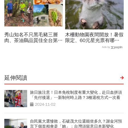
秀山知名不只黑毛豬三層
木柵動物園夜間開放！暑假
肉、茶油鷄品質佳全台第
限定、60元星光票有哪些
一！謝金河站在拔刀爾山
動物可以看？要預約嗎？時
Ads by
頂、想著秀山美食...探訪熱
間、門票、最佳遊園路線總
門登山路線
整理
延伸閱讀
旅日族注意！日本免稅制度有重大變化，赴日血拼須
「先付後退」…新制何時上路？3種退稅方式一次看
2024-11-02
自民黨大選慘敗，石破茂大位還能坐多久？謝金河預
言下個首相會是「她」：台灣須留意日本新變化