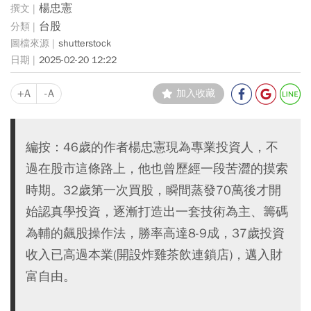
楊忠憲
台股
shutterstock
2025-02-20 12:22
+A
-A
加入收藏
編按：46歲的作者楊忠憲現為專業投資人，不
過在股市這條路上，他也曾歷經一段苦澀的摸索
時期。32歲第一次買股，瞬間蒸發70萬後才開
始認真學投資，逐漸打造出一套技術為主、籌碼
為輔的飆股操作法，勝率高達8-9成，37歲投資
收入已高過本業(開設炸雞茶飲連鎖店)，邁入財
富自由。