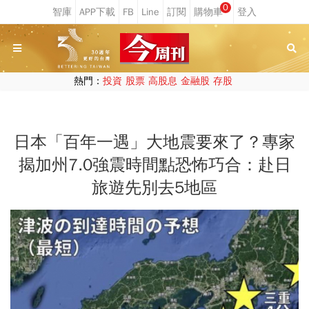
0
熱門：
投資
股票
高股息
金融股
存股
日本「百年一遇」大地震要來了？專家
揭加州7.0強震時間點恐怖巧合：赴日
旅遊先別去5地區