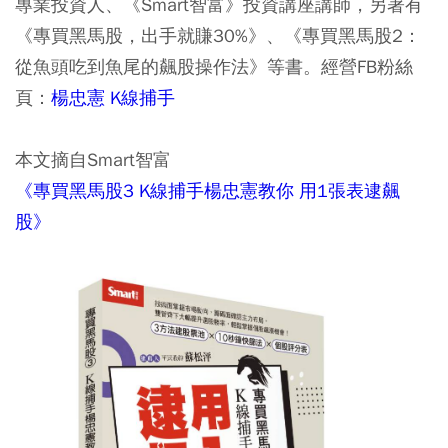
專業投資人、《Smart智富》投資講座講師，另著有
《專買黑馬股，出手就賺30%》、《專買黑馬股2：
從魚頭吃到魚尾的飆股操作法》等書。經營FB粉絲
頁：
楊忠憲 K線捕手
本文摘自Smart智富
《專買黑馬股3 K線捕手楊忠憲教你 用1張表逮飆
股》