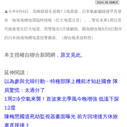
▲今年8月8日，宮崎縣發生規模7.1地震後，日本氣象廳隨後罕見發
布「南海海槽地震臨時情報（巨大地震注意）」，警告未來1周注意
可能會發生巨大地震。而警報在5天後解除。圖為聯合報8月8日製作
的日本南海海槽地震預警圖表。（聯合報系資料照）
本文授權自聯合新聞網，
原文見此
。
延伸閱讀：
以為參與北韓行動…特種部隊上機前才知赴國會 隊
員驚慌：太過分了
1周2冷空氣來襲！首波東北季風今晚增強 低溫下探
12度
陳梅慧國道死劫監視器畫面曝光 前方回堵後方休旅
車直接撞上