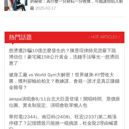
的秘密：為什麼一分耕耘一分收獲，可能讓你陷入窮
忙迴圈？
2025-02-17
熱門話題
/ HOT ARTICLES /
慈濟遭詐騙10億怎麼發生的？陳昱瑄律師見證嚴下跪
博信任！豪宅藏158公斤黃金，洗錢手法曝光…慈濟回
應了
健身工廠 vs World Gym大解密！世界健身-KY營收大
勝，獲利卻輸給柏文？教練課、會籍…誰才是真正賺錢
金雞母？
aespa演唱會8/11台北大巨蛋登場！開唱時間、票價座
位圖、實名制規定、演唱會歌單懶人包
華邦電(2344)、南亞科(2408)、旺宏(2337)第二根漲
停穩了？記憶體股只能挑一檔挑誰，杜金龍2理由喊選