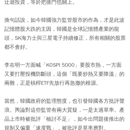
迂迴投資，等於把後門也關上。
換句話說，如今韓國強力監管股市的作為，才是此波
記憶體股大跌的主因，韓國是全球記憶體產業的龍
頭，SK海力士與三星電子持續修正，所有相關的股票
都不會好。
李在明一方面喊「KOSPI 5000」要股市熱，一方面
又要打壓投機防斷頭，這個「既要炒熱又要降溫」的
兩難，正是槓桿ETF先放行再急撤的根源。
當然，韓國政府的監理態度，也引發韓國各方批評聲
浪。輿論對這些監管有兩大質疑，一是太過草率。產
品上市時被批評「檢討不足」，如今出問題後推出的
規制又偏重「速度戰」，被批評是草率應對。