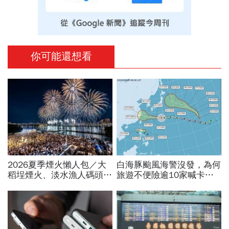
你可能還想看
2026夏季煙火懶人包／大
白海豚颱風海警沒發，為何
稻埕煙火、淡水漁人碼頭、
旅遊不便險逾10家喊卡不
東石海上煙火…全台花火施
給投保？國泰、富邦、新安
放時間、表演卡司、最佳觀
東京…暫停受理產險一次看
賞點必看