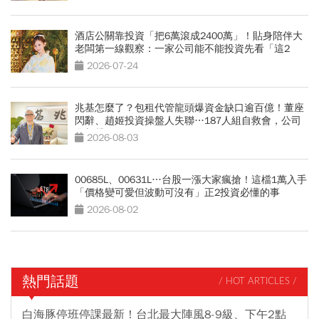
酒店公關靠投資「把6萬滾成2400萬」！貼身陪伴大
老闆第一線觀察：一家公司能不能投資先看「這2
點」
2026-07-24
兆基怎麼了？包租代管龍頭爆資金缺口逾百億！董座
閃辭、趙姬投資操盤人失聯…187人組自救會，公司
最新聲明
2026-08-03
00685L、00631L…台股一漲大家瘋搶！這檔1萬入手
「價格變可愛但波動可沒有」正2投資必懂的事
2026-08-02
熱門話題
/ HOT ARTICLES /
白海豚停班停課最新！台北最大陣風8-9級、下午2點