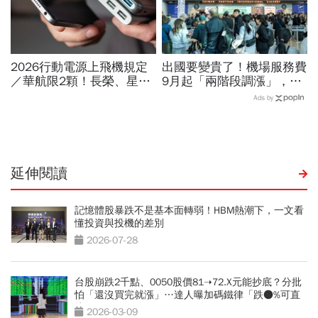
2026行動電源上飛機規定
出國要變貴了！機場服務費
／華航限2顆！長榮、星
9月起「兩階段調漲」，轉
宇、虎航…行動電源飛機能
機旅客同步調整…漲多少？
Ads by
帶幾個、托運還隨身手提？
上路時間曝光
延伸閱讀
記憶體股暴跌不是基本面轉弱！HBM熱潮下，一文看
懂投資與投機的差別
2026-07-28
台股崩跌2千點、0050股價81➝72.X元能抄底？分批
怕「還沒買完就漲」…達人曝加碼鐵律「跌●%可直
接All in」
2026-03-09