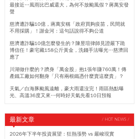
最接近…風雨比巴威還大，為何不放颱風假？蔣萬安發
聲
慈濟遭詐騙10億，蔣萬安稱「政府買夠疫苗，民間就
不用採購」！謝金河：這句話說得不夠公道
慈濟遭詐騙10億怎麼發生的？陳昱瑄律師見證嚴下跪
博信任！豪宅藏158公斤黃金，洗錢手法曝光…慈濟回
應了
川湖做什麼的？躋身「萬金股」抱1張年賺760萬！傳
產鐵工廠如何翻身「只有兩根鐵憑什麼賣這麼貴」？
天氣／白海豚颱風遠離，豪大雨還沒完！雨區熱點曝
光、高溫36度又來…何時好天氣先看10日預報
最新文章
/ HOT NEWS /
2026年下半年投資展望：狂熱漲勢 vs 嚴峻現實