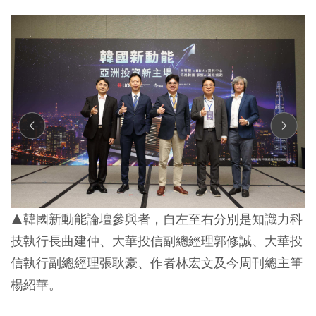
▲韓國新動能論壇參與者，自左至右分別是知識力科
技執行長曲建仲、大華投信副總經理郭修誠、大華投
信執行副總經理張耿豪、作者林宏文及今周刊總主筆
楊紹華。