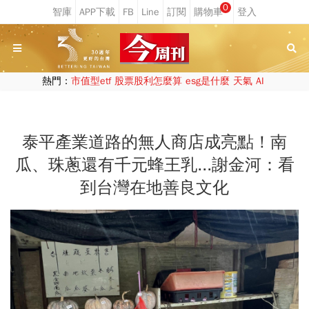
0
熱門：
市值型etf
股票股利怎麼算
esg是什麼
天氣
AI
泰平產業道路的無人商店成亮點！南
瓜、珠蔥還有千元蜂王乳...謝金河：看
到台灣在地善良文化