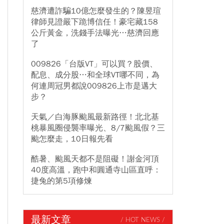
慈濟遭詐騙10億怎麼發生的？陳昱瑄
律師見證嚴下跪博信任！豪宅藏158
公斤黃金，洗錢手法曝光…慈濟回應
了
009826「台版VT」可以買？股價、
配息、成分股…和全球VT哪不同，為
何連周冠男都說009826上市是邁大
步？
天氣／白海豚颱風最新路徑！北北基
桃暴風圈侵襲率曝光、8/7颱風假？三
颱怎麼走，10日報先看
酷暑、颱風天都不是阻礙！謝金河頂
40度高溫，跑中和圓通寺山區直呼：
捷兔的第5項修煉
最新文章
/ HOT NEWS /