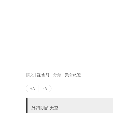
謝金河
美食旅遊
+A
-A
外詩朗的天空