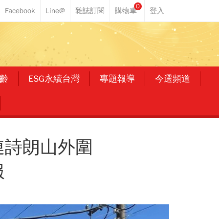
0
齡
ESG永續台灣
專題報導
今選頻道
連詩朗山外圍
服