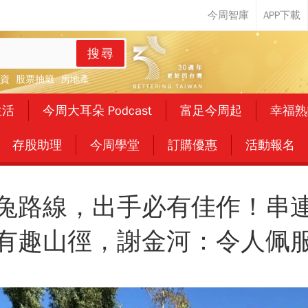
搜尋
資
股票抽籤
房地產
生活
今周大耳朵 Podcast
富足今周起
幸福熟
存股助理
今周學堂
訂購優惠
活動報名
兔路線，出手必有佳作！串
有趣山徑，謝金河：令人佩