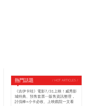
熱門話題
/ HOT ARTICLES /
《吉伊卡哇》電影7/31上映！威秀影
城特典、預售套票…販售資訊整理，
討伐棒+小卡必收、上映戲院一文看