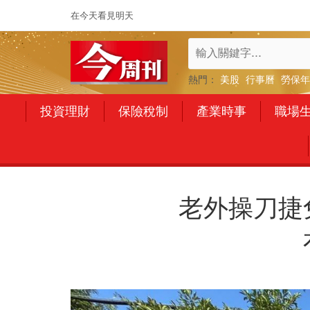
在今天看見明天
熱門：
美股
行事曆
勞保年
投資理財
保險稅制
產業時事
職場
老外操刀捷