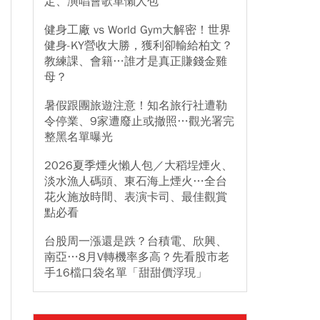
定、演唱會歌單懶人包
健身工廠 vs World Gym大解密！世界
健身-KY營收大勝，獲利卻輸給柏文？
教練課、會籍…誰才是真正賺錢金雞
母？
暑假跟團旅遊注意！知名旅行社遭勒
令停業、9家遭廢止或撤照…觀光署完
整黑名單曝光
2026夏季煙火懶人包／大稻埕煙火、
淡水漁人碼頭、東石海上煙火…全台
花火施放時間、表演卡司、最佳觀賞
點必看
台股周一漲還是跌？台積電、欣興、
南亞…8月V轉機率多高？先看股市老
手16檔口袋名單「甜甜價浮現」