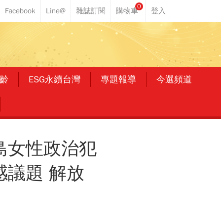
0
齡
ESG永續台灣
專題報導
今選頻道
島女性政治犯
感議題 解放