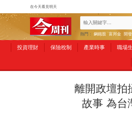
在今天看見明天
熱門：
鋼鐵股
富邦金
開發
投資理財
保險稅制
產業時事
職場
離開政壇拍
故事 為台