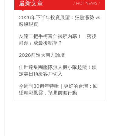
最新文章
/ HOT NEWS /
2026年下半年投資展望：狂熱漲勢 vs
嚴峻現實
友達二把手柯富仁裸辭內幕！「落後
群創」成最後稻草？
2026前進大南方論壇
佳世達集團艦隊無人機小隊起飛！鎖
定美日頂級客戶切入
今周刊30週年特輯｜更好的台灣：回
望精彩風雲，預見前瞻行動