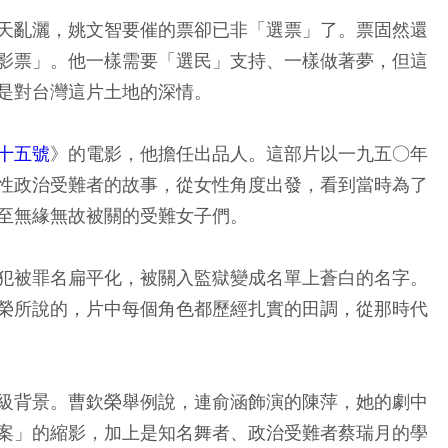
天亂灑，姚文智要催的票卻已非「選票」了。票固然還
影票」。他一樣需要「選民」支持、一樣做著夢，但這
是對台灣這片土地的深情。
十五號
》的電影，他擔任出品人。這部片以一九五○年
性政治受難者的故事，從女性角度出發，看到當時為了
至無緣無故被關的受難女子們。
犯被罪名扁平化，被關入監獄變成名單上蒼白的名字。
榮所說的，片中每個角色都歷經扎實的田調，從那時代
級背景。曹欽榮舉例說，連俞涵飾演的陳萍，她的劇中
案」的縮影，加上是知名舞者、政治受難者蔡瑞月的學