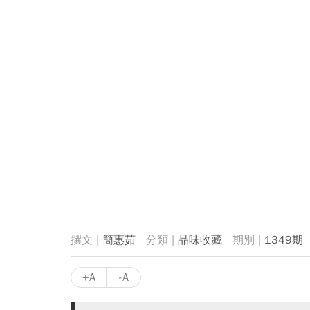
簡惠茹
品味收藏
1349期
+A
-A