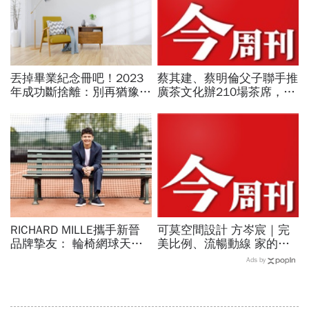
丟掉畢業紀念冊吧！2023
蔡其建、蔡明倫父子聯手推
年成功斷捨離：別再猶豫
廣茶文化辦210場茶席，寶
了！50件你應該立刻丟掉
元紀之丘《萬茶盛典》週末
的東西
開跑
RICHARD MILLE攜手新晉
可莫空間設計 方岑宸｜完
品牌摯友： 輪椅網球天才
美比例、流暢動線 家的樣
新星MATTHEW KNOESEN
子更舒適
Ads by