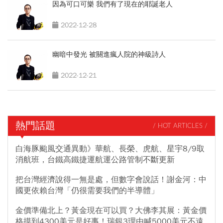
因為可口可樂 我們有了現在的耶誕老人
2022-12-28
幽暗中發光 被關進瘋人院的神級詩人
2022-12-21
熱門話題
/ HOT ARTICLES /
白海豚颱風交通異動》華航、長榮、虎航、星宇8/9取
消航班，台鐵高鐵捷運航運公路管制不斷更新
把台灣經濟說得一無是處，但數字會說話！謝金河：中
國更依賴台灣「仍很需要我們的半導體」
金價準備北上？黃金現在可以買？大佛李其展：黃金價
格摸到4300美元是好事！瑞銀3理由喊5000美元不遠