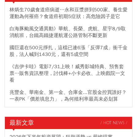
林炳生70歲食道癌病逝…永和豆漿拼到500家、養生愛
運動為何罹癌？食道癌初期5症狀：高危險因子是它
白海豚颱風交通異動》華航、長榮、虎航、星宇8/9取
消航班，台鐵高鐵捷運航運公路管制不斷更新
國巨還在500元掙扎，這檔已連6漲「反彈7成」衝千金
股，法人喊到1430元，還有5成空間
《吉伊卡哇》電影7/31上映！威秀影城特典、預售套
票…販售資訊整理，討伐棒+小卡必收、上映戲院一文
看
兆豐金、華南金、第一金、合庫金...官股金控買誰好？
一表PK「價差填息力」，為何殖利率最高未必划算
最新文章
/ HOT NEWS /