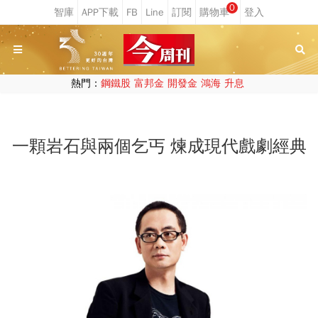
0
熱門：
鋼鐵股
富邦金
開發金
鴻海
升息
一顆岩石與兩個乞丐 煉成現代戲劇經典