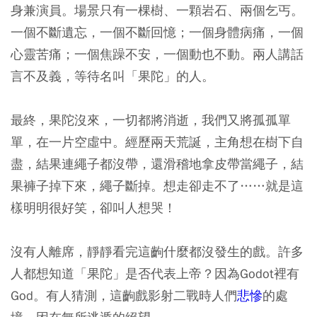
身兼演員。場景只有一棵樹、一顆岩石、兩個乞丐。
一個不斷遺忘，一個不斷回憶；一個身體病痛，一個
心靈苦痛；一個焦躁不安，一個動也不動。兩人講話
言不及義，等待名叫「果陀」的人。
最終，果陀沒來，一切都將消逝，我們又將孤孤單
單，在一片空虛中。經歷兩天荒誕，主角想在樹下自
盡，結果連繩子都沒帶，還滑稽地拿皮帶當繩子，結
果褲子掉下來，繩子斷掉。想走卻走不了……就是這
樣明明很好笑，卻叫人想哭！
沒有人離席，靜靜看完這齣什麼都沒發生的戲。許多
人都想知道「果陀」是否代表上帝？因為Godot裡有
God。有人猜測，這齣戲影射二戰時人們
悲慘
的處