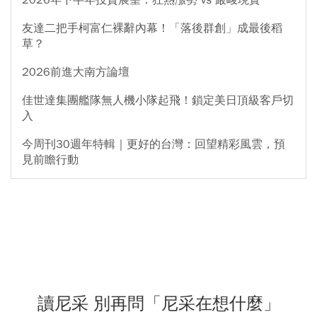
2026年下半年投資展望：狂熱漲勢 vs 嚴峻現實
友達二把手柯富仁裸辭內幕！「落後群創」成最後稻
草？
2026前進大南方論壇
佳世達集團艦隊無人機小隊起飛！鎖定美日頂級客戶切
入
今周刊30週年特輯｜更好的台灣：回望精彩風雲，預
見前瞻行動
讀尼采 別再問「尼采在想什麼」