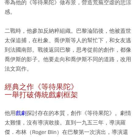
蒂為他的《等待果陀》做布景，營造荒蕪空虛的悲涼
感。
二戰時，他參加反納粹組織。巴黎淪陷後，他被蓋世
太保追捕，在杜象、喬伊斯等人的幫忙下，和女友逃
到法國南部。戰後返回巴黎，思考從前的創作，都像
喬伊斯的影子。他要走向和喬伊斯不同的道路，改用
法文寫作。
經典之作《等待果陀》
一舉打破傳統戲劇框架
他用
戲劇
探討存在的本質，創作《等待果陀》。劇情
太難懂，沒有導演敢接。直到一九五三年，導演羅
傑．布林（Roger Blin）在巴黎第一次演出，導演還