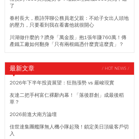
了
眷村長大，蔡詩萍聊公務員老父親：不給子女出人頭地
的壓力，只要看到我在看書他就很開心
川湖做什麼的？躋身「萬金股」抱1張年賺760萬！傳
產鐵工廠如何翻身「只有兩根鐵憑什麼賣這麼貴」？
最新文章
/ HOT NEWS /
2026年下半年投資展望：狂熱漲勢 vs 嚴峻現實
友達二把手柯富仁裸辭內幕！「落後群創」成最後稻
草？
2026前進大南方論壇
佳世達集團艦隊無人機小隊起飛！鎖定美日頂級客戶切
入