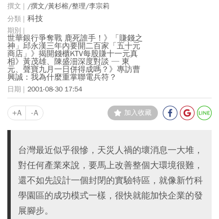
/撰文/黃杉榕/整理/李宗莉
科技
世華銀行爭奪戰 鹿死誰手！》「賺錢之
神」邱永漢三年內要開二百家「五十元
商店」》揭開錢櫃KTV每股賺十一元真
相》黃茂雄、陳盛沺深度對談 ─ 東
元、聲寶九月一日併得成嗎？》專訪曹
興誠：我為什麼重掌聯電兵符？
2001-08-30 17:54
+A
-A
加入收藏
台灣最近似乎很慘，天災人禍的壞消息一大堆，
對任何產業來說，要馬上改善整個大環境很難，
還不如先設計一個封閉的實驗特區，就像新竹科
學園區的成功模式一樣，很快就能加快企業的發
展腳步。