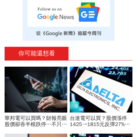
你可能還想看
華邦電可以買嗎？財報亮眼
台達電可以買？股價漲停
股價卻吞半根跌停…不只外
1425→1815元反彈27%！
資終結連3買改賣超1.8萬
不只營收可期還有啥利多？
張利空，要抱要殺全看2重
目標價、散熱王牌神秘面紗