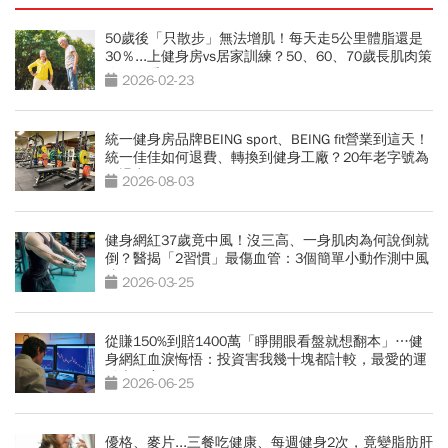
50歲後「只散步」無法增肌！每天走5公里體脂還是
30％...上健身房vs居家訓練？50、60、70歲長肌肉策
略一次看
2026-02-23
統一健身房品牌BEING sport、BEING fit營業到這天！
統一佳佳如何退費、轉換到健身工廠？20年老字號為
何退出
2026-08-03
健身網紅37歲竟中風！沒三高、一身肌肉為何說倒就
倒？醫揭「2習慣」最傷血管：3個簡單小動作測中風
跡象
2026-03-25
從賺150%到賠1400萬「睜開眼看盤就想翻本」…健
身網紅血淚悔悟：投資害我幾十塊都計較，最愛的運
動也放棄
2026-06-25
優格、麥片...三餐吃健康、每週健身2次，竟變脂肪肝