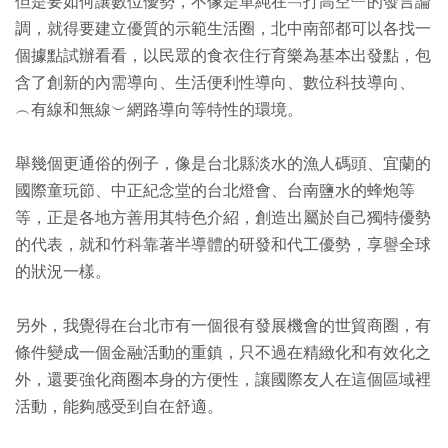
但是要如何讓數位優勢，不像是單純在﹁打高空﹂的發言論
調，就得要建立優質的示範生活圈，北中南部都可以各找一
個據點試辦看看，以民眾的食衣住行育樂為基本出發點，包
含了創新的內需導向、生活便利性導向、數位科技導向、
︵有線和無線︶網路導向等特性的環境。
舉幾個更通俗的例子，像是台北縣淡水的漁人碼頭、宜蘭的
國際童玩節、中正紀念堂的台北燈會、台南鹽水的蜂炮等
等，正是各地方善用其特色介紹，創造出屬於自己獨特優勢
的代表，就和竹科靠著半導體的研發和代工優勢，享譽全球
的狀況一樣。
另外，我覺得在台北市有一個很有發展機會的世貿商圈，有
條件變成一個金融活動的重鎮，只不過在精緻化和有效化之
外，還要強化商圈本身的方便性，讓國際友人在這個區域裡
活動，能夠感受到自在舒適。