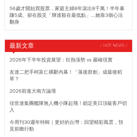
56歲才開始買股票，家庭主婦8年滾出8千萬！半年暴
賺5成、卻在股災「輝達殺在最低點」...她靠3個心法
翻身
最新文章
/ HOT NEWS /
2026年下半年投資展望：狂熱漲勢 vs 嚴峻現實
友達二把手柯富仁裸辭內幕！「落後群創」成最後稻
草？
2026前進大南方論壇
佳世達集團艦隊無人機小隊起飛！鎖定美日頂級客戶切
入
今周刊30週年特輯｜更好的台灣：回望精彩風雲，預
見前瞻行動