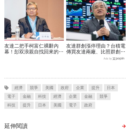
點
曝光
友達二把手柯富仁裸辭內
友達群創漲停理由？台積電
幕！彭双浪親自找回來的接
傳買友達兩廠、比照群創模
班人，為何最後撕破臉？
式合作！面板雙虎選誰買？
Ads by
「落後群創」成最後稻草？
杜金龍：2檔都好但我選它
經濟
競爭
美國
政府
企業
提升
日本
電子
金融
科技
經濟
企業
金融
競爭
科技
提升
日本
美國
電子
政府
延伸閱讀