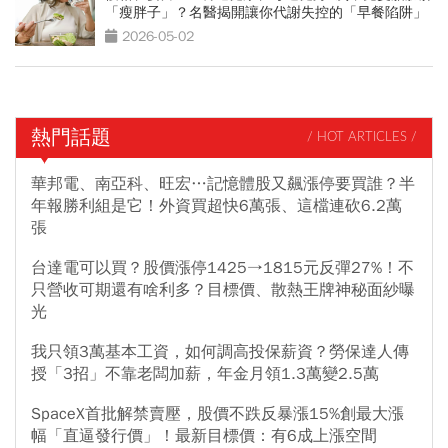
「瘦胖子」？名醫揭開讓你代謝失控的「早餐陷阱」
2026-05-02
熱門話題
/ HOT ARTICLES /
華邦電、南亞科、旺宏…記憶體股又飆漲停要買誰？半
年報勝利組是它！外資買超快6萬張、這檔連砍6.2萬
張
台達電可以買？股價漲停1425→1815元反彈27%！不
只營收可期還有啥利多？目標價、散熱王牌神秘面紗曝
光
我只領3萬基本工資，如何調高投保薪資？勞保達人傳
授「3招」不靠老闆加薪，年金月領1.3萬變2.5萬
SpaceX首批解禁賣壓，股價不跌反暴漲15%創最大漲
幅「直逼發行價」！最新目標價：有6成上漲空間