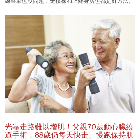
練菜單也沒問題，走樓梯和上健身房也都是好方法。
光靠走路難以增肌！父親70歲動心臟
繞
道
手術，88歲仍每天快走、慢跑保持肌