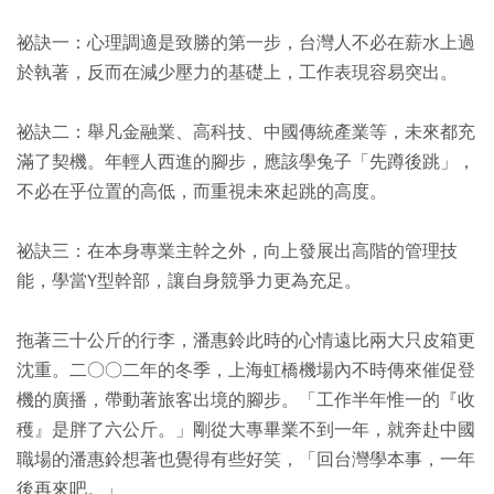
祕訣一：心理調適是致勝的第一步，台灣人不必在薪水上過
於執著，反而在減少壓力的基礎上，工作表現容易突出。
祕訣二：舉凡金融業、高科技、中國傳統產業等，未來都充
滿了契機。年輕人西進的腳步，應該學兔子「先蹲後跳」，
不必在乎位置的高低，而重視未來起跳的高度。
祕訣三：在本身專業主幹之外，向上發展出高階的管理技
能，學當Y型幹部，讓自身競爭力更為充足。
拖著三十公斤的行李，潘惠鈴此時的心情遠比兩大只皮箱更
沈重。二○○二年的冬季，上海虹橋機場內不時傳來催促登
機的廣播，帶動著旅客出境的腳步。「工作半年惟一的『收
穫』是胖了六公斤。」剛從大專畢業不到一年，就奔赴中國
職場的潘惠鈴想著也覺得有些好笑，「回台灣學本事，一年
後再來吧。」