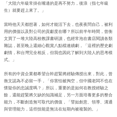
「大陸六年級常掛在嘴邊的是再不努力，後浪（指七年級
生）就要趕上來了。」
當時他天天都想著，如何才能活下去，也夜夜問自己，被利
用的價值以及對公司的貢獻度在哪？所以前半年時間，曾衡
文買了一堆大陸高校教課書研讀，也經常泡在書店閱讀各類
雜誌，甚至晚上還細心觀賞八點檔連續劇，「這裡的歷史劇
劇情，和台灣完全相反，但我也因此了解到大陸人的思考模
式。」
所有的中資企業都希望台幹趕緊將經驗傳授出來，對此，曾
衡文認為不必留一手，「你害怕被掏空，但中國老闆不也在
懷疑你的忠誠度嗎？」所以，重要的是如何在教授經驗之
餘，還能趕緊將欠缺的知識補足，另一方面培養更多的整合
能力，不斷創造無可取代的價值，「譬如創意、領導、溝通
與管理能力，這些技能是無法在短期內被複製的。」