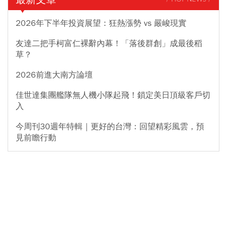
2026年下半年投資展望：狂熱漲勢 vs 嚴峻現實
友達二把手柯富仁裸辭內幕！「落後群創」成最後稻
草？
2026前進大南方論壇
佳世達集團艦隊無人機小隊起飛！鎖定美日頂級客戶切
入
今周刊30週年特輯｜更好的台灣：回望精彩風雲，預
見前瞻行動