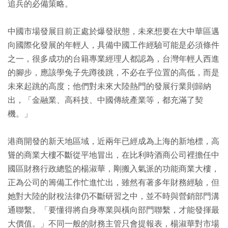
追兵的必備策略。
中國市場發展目前正處於爆發狀態，未來想要在大中華區邁
向國際化發展的年輕人，具備中國工作經驗可能是必須條件
之一，很多成功的台籍專業經理人都認為，台灣年輕人西進
的腳步，應該學兔子先蹲後跳，不必在乎位置的高低，而是
未來起跳的高度；他們對未來大陸熱門的發展行業則歸納
出，「金融業、高科技、中國傳統產業等，都充滿了契
機。」
港商開發的新天地區域，近兩年已經成為上海的新地標，高
聳的商業大樓不斷從平地冒出，在比利時酒商公司裡擔任中
國區財務行政總監的楊淑華，剛搬入氣派的功能商業大樓，
正為公司的籌備工作忙進忙出，雖然有著多年財務經驗，但
她對大陸的財稅法律仍不斷研習之中，並不時與營銷部門溝
通聯繫。「要懂得將自身專業與橫向部門聯繫，才能發揮最
大價值。」不同一般的財務主管只會提報表，楊淑華對市場