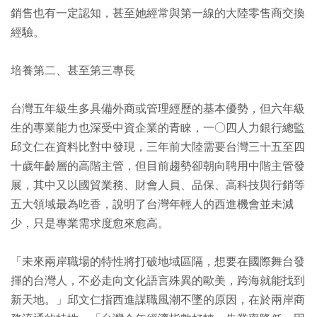
銷售也有一定認知，甚至她經常與第一線的大陸零售商交換
經驗。
培養第二、甚至第三專長
台灣五年級生多具備外商或管理經歷的基本優勢，但六年級
生的專業能力也深受中資企業的青睞，一○四人力銀行總監
邱文仁在資料比對中發現，三年前大陸需要台灣三十五至四
十歲年齡層的高階主管，但目前趨勢卻朝向聘用中階主管發
展，其中又以國貿業務、財會人員、品保、高科技與行銷等
五大領域最為吃香，說明了台灣年輕人的西進機會並未減
少，只是專業需求度愈來愈高。
「未來兩岸職場的特性將打破地域區隔，想要在國際舞台發
揮的台灣人，不必走向文化語言殊異的歐美，跨海就能找到
新天地。」邱文仁指西進謀職風潮不墜的原因，在於兩岸商