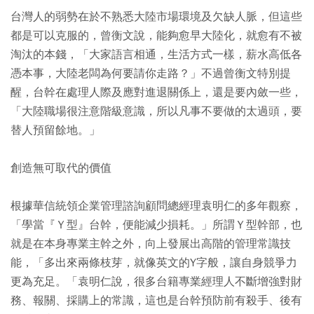
台灣人的弱勢在於不熟悉大陸市場環境及欠缺人脈，但這些
都是可以克服的，曾衡文說，能夠愈早大陸化，就愈有不被
淘汰的本錢，「大家語言相通，生活方式一樣，薪水高低各
憑本事，大陸老闆為何要請你走路？」不過曾衡文特別提
醒，台幹在處理人際及應對進退關係上，還是要內斂一些，
「大陸職場很注意階級意識，所以凡事不要做的太過頭，要
替人預留餘地。」
創造無可取代的價值
根據華信統領企業管理諮詢顧問總經理袁明仁的多年觀察，
「學當『Ｙ型』台幹，便能減少損耗。」所謂Ｙ型幹部，也
就是在本身專業主幹之外，向上發展出高階的管理常識技
能，「多出來兩條枝芽，就像英文的Y字般，讓自身競爭力
更為充足。「袁明仁說，很多台籍專業經理人不斷增強對財
務、報關、採購上的常識，這也是台幹預防前有殺手、後有