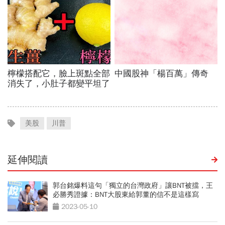
美股
川普
延伸閱讀
郭台銘爆料這句「獨立的台灣政府」讓BNT被擋，王
必勝秀證據：BNT大股東給郭董的信不是這樣寫
2023-05-10