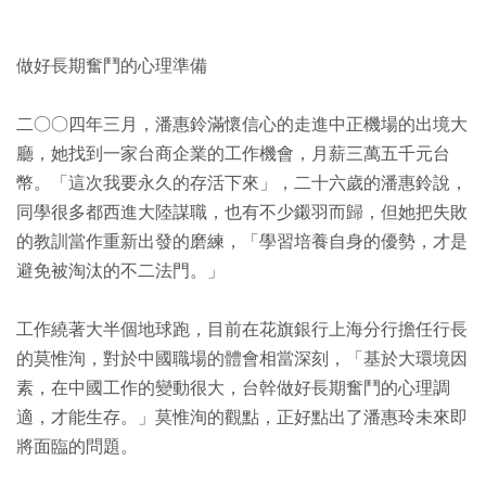
做好長期奮鬥的心理準備
二○○四年三月，潘惠鈴滿懷信心的走進中正機場的出境大
廳，她找到一家台商企業的工作機會，月薪三萬五千元台
幣。「這次我要永久的存活下來」，二十六歲的潘惠鈴說，
同學很多都西進大陸謀職，也有不少鎩羽而歸，但她把失敗
的教訓當作重新出發的磨練，「學習培養自身的優勢，才是
避免被淘汰的不二法門。」
工作繞著大半個地球跑，目前在花旗銀行上海分行擔任行長
的莫惟洵，對於中國職場的體會相當深刻，「基於大環境因
素，在中國工作的變動很大，台幹做好長期奮鬥的心理調
適，才能生存。」莫惟洵的觀點，正好點出了潘惠玲未來即
將面臨的問題。