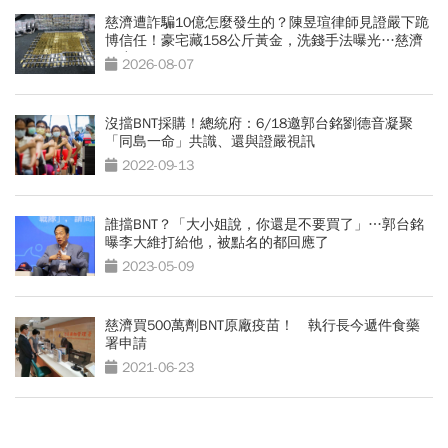
慈濟遭詐騙10億怎麼發生的？陳昱瑄律師見證嚴下跪
博信任！豪宅藏158公斤黃金，洗錢手法曝光…慈濟
回應了
2026-08-07
沒擋BNT採購！總統府：6/18邀郭台銘劉德音凝聚
「同島一命」共識、還與證嚴視訊
2022-09-13
誰擋BNT？「大小姐說，你還是不要買了」…郭台銘
曝李大維打給他，被點名的都回應了
2023-05-09
慈濟買500萬劑BNT原廠疫苗！ 執行長今遞件食藥
署申請
2021-06-23