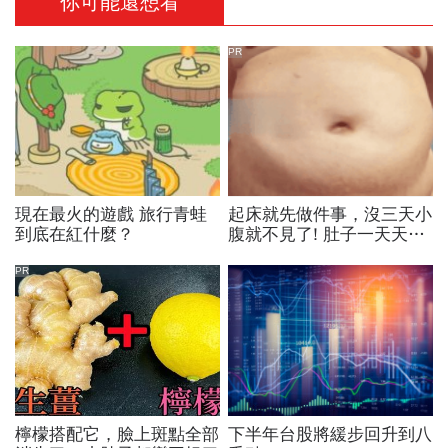
你可能還想看
PR
現在最火的遊戲 旅行青蛙
起床就先做件事，沒三天小
到底在紅什麼？
腹就不見了! 肚子一天天變
小！
PR
檸檬搭配它，臉上斑點全部
下半年台股將緩步回升到八