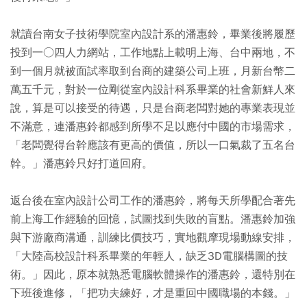
就讀台南女子技術學院室內設計系的潘惠鈴，畢業後將履歷
投到一○四人力網站，工作地點上載明上海、台中兩地，不
到一個月就被面試率取到台商的建築公司上班，月新台幣二
萬五千元，對於一位剛從室內設計科系畢業的社會新鮮人來
說，算是可以接受的待遇，只是台商老闆對她的專業表現並
不滿意，連潘惠鈴都感到所學不足以應付中國的市場需求，
「老闆覺得台幹應該有更高的價值，所以一口氣裁了五名台
幹。」潘惠鈴只好打道回府。
返台後在室內設計公司工作的潘惠鈴，將每天所學配合著先
前上海工作經驗的回憶，試圖找到失敗的盲點。潘惠鈴加強
與下游廠商溝通，訓練比價技巧，實地觀摩現場動線安排，
「大陸高校設計科系畢業的年輕人，缺乏3D電腦構圖的技
術。」因此，原本就熟悉電腦軟體操作的潘惠鈴，還特別在
下班後進修，「把功夫練好，才是重回中國職場的本錢。」