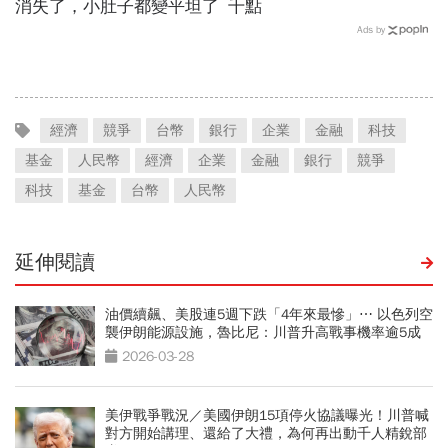
消失了，小肚子都變平坦了
千點
Ads by
經濟
競爭
台幣
銀行
企業
金融
科技
基金
人民幣
經濟
企業
金融
銀行
競爭
科技
基金
台幣
人民幣
延伸閱讀
油價續飆、美股連5週下跌「4年來最慘」⋯ 以色列空
襲伊朗能源設施，魯比尼：川普升高戰事機率逾5成
2026-03-28
美伊戰爭戰況／美國伊朗15項停火協議曝光！川普喊
對方開始講理、還給了大禮，為何再出動千人精銳部