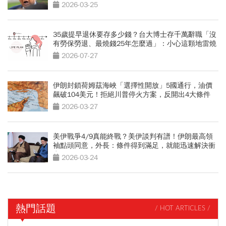
隊？
2026-03-25
35歲提早退休要存多少錢？台大博士存千萬辭職「沒
有勞保勞退、最燒錢25年怎麼過」：小心這顆地雷燒
光存款
2026-07-27
伊朗封鎖荷姆茲海峽「選擇性開放」5國通行，油價
飆破104美元！拒絕川普停火方案，反開出4大條件
2026-03-27
美伊戰爭4/9真能終戰？美伊談判有譜！伊朗最高領
袖點頭同意，外長：條件得到滿足，就能迅速解決衝
突
2026-03-24
熱門話題
/ HOT ARTICLES /