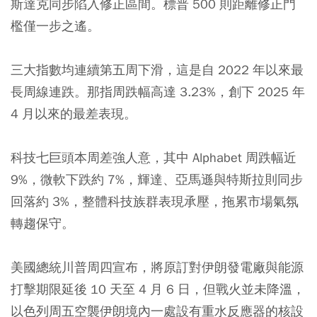
斯達克同步陷入修正區間。標普 500 則距離修正門
檻僅一步之遙。
三大指數均連續第五周下滑，這是自 2022 年以來最
長周線連跌。那指周跌幅高達 3.23%，創下 2025 年
4 月以來的最差表現。
科技七巨頭本周差強人意，其中 Alphabet 周跌幅近
9%，微軟下跌約 7%，輝達、亞馬遜與特斯拉則同步
回落約 3%，整體科技族群表現承壓，拖累市場氣氛
轉趨保守。
美國總統川普周四宣布，將原訂對伊朗發電廠與能源
打擊期限延後 10 天至 4 月 6 日，但戰火並未降溫，
以色列周五空襲伊朗境內一處設有重水反應器的核設