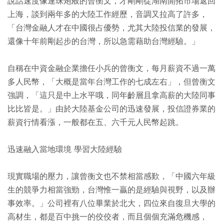
說話速度像連珠炮般的曾衡文，才剛剛從湖南開拓市場返回
上海，談到兩年多的大陸工作經歷，音調又拉高了許多，
「台灣金融人才在中國很占優勢，尤其大陸投信業的發展，
還像十年前剛起步的台灣，所以急需藉助台灣經驗。」
自稱在中資金融企業擔任小兵的曾衡文，每月薪資不過一萬
多人民幣，「大概是當年台灣工作的七成左右」，但曾衡文
強調，「這只是中上水平哦，同年齡層且拿高薪的大陸同事
比比皆是。」由於大陸基金公司的迅速發展，投信證券業的
薪資行情看漲，一般都在五、六千元人民幣起跳。
迅速融入當地環境 學習大陸經驗
現實職場的壓力，讓曾衡文也不禁相當感歎，「中國六年級
生的競爭力相當強勁，台灣惟一贏的是經驗與視野，以及辦
事效率。」公司裡有八位畢業於北大，四位來自復旦大學的
高材生，都是百中挑一的佼佼者，而且個個充滿危機感，