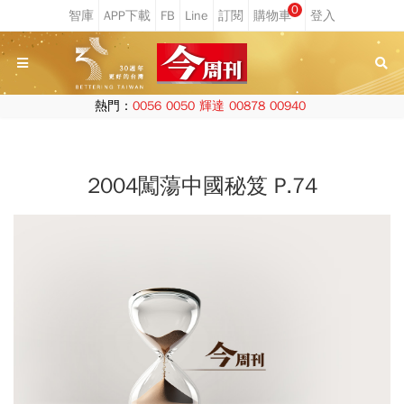
0
熱門：
0056
0050
輝達
00878
00940
2004闖蕩中國秘笈 P.74