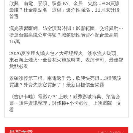
欣興、南電、景碩、臻鼎-KY、金居、尖點...PCB買誰
最賺？杜金龍點名「這檔」爆炸性強漲，11月末升段
首選
漢光演習斷網、防空演習時間！影響範圍、交通異動…
捷運台鐵高鐵公車停駛？城鎮韌性演習不配合最高罰
15萬
2026夏季煙火懶人包／大稻埕煙火、淡水漁人碼頭、
東石海上煙火…全台花火施放時間、表演卡司、最佳觀
賞點必看
景碩漲停第三根、南電返千元，欣興快亮燈...3檔我該
買誰？外資先挑它買超了！最新目標價全揭露
《吉伊卡哇》電影7/31上映！威秀影城特典、預售套
票…販售資訊整理，討伐棒+小卡必收、上映戲院一文
看
最新文章
/ HOT NEWS /