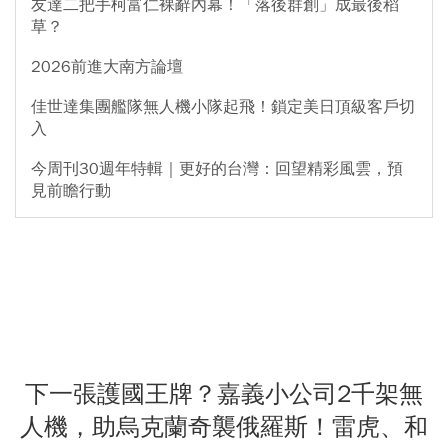
友達二把手柯富仁裸辭內幕！「落後群創」成最後稻
草？
2026前進大南方論壇
佳世達集團艦隊無人機小隊起飛！鎖定美日頂級客戶切
入
今周刊30週年特輯｜更好的台灣：回望精彩風雲，預
見前瞻行動
下一張護國王牌？嘉義小公司2千架無
人機，助烏克蘭奇襲俄羅斯！雷虎、和