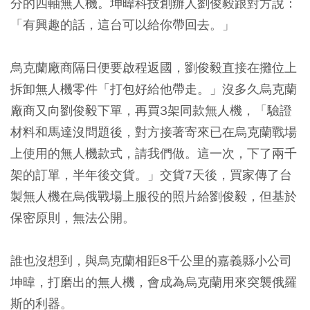
分的四軸無人機。坤暐科技創辦人劉俊毅跟對方說：
「有興趣的話，這台可以給你帶回去。」
烏克蘭廠商隔日便要啟程返國，劉俊毅直接在攤位上
拆卸無人機零件「打包好給他帶走。」沒多久烏克蘭
廠商又向劉俊毅下單，再買3架同款無人機，「驗證
材料和馬達沒問題後，對方接著寄來已在烏克蘭戰場
上使用的無人機款式，請我們做。這一次，下了兩千
架的訂單，半年後交貨。」交貨7天後，買家傳了台
製無人機在烏俄戰場上服役的照片給劉俊毅，但基於
保密原則，無法公開。
誰也沒想到，與烏克蘭相距8千公里的嘉義縣小公司
坤暐，打磨出的無人機，會成為烏克蘭用來突襲俄羅
斯的利器。