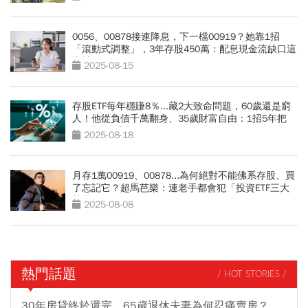
0056、00878接連降息，下一檔00919？她靠1招
「滾動式調整」，3年存股450萬：配息現金流缺口這
樣補
2025-08-15
存股ETF每年穩賺8％...藏2大致命問題，60歲還是窮
人！他從負債千萬翻身、35歲財富自由：1招5年把
100萬變1千萬
2025-08-18
月存1萬00919、00878...為何絕對不能佛系存股、買
了忘記它？超馬芭樂：連老手都會犯「投資ETF三大
禁忌」
2025-08-08
熱門話題
/ HOT STORIES /
30年房貸終於還完，65歲退休夫妻為何忍痛賣房？