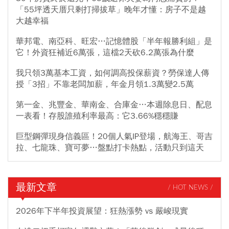
「55坪透天厝只剩打掃拔草」晚年才懂：房子不是越
大越幸福
華邦電、南亞科、旺宏…記憶體股「半年報勝利組」是
它！外資狂補近6萬張，這檔2天砍6.2萬張為什麼
我只領3萬基本工資，如何調高投保薪資？勞保達人傳
授「3招」不靠老闆加薪，年金月領1.3萬變2.5萬
第一金、兆豐金、華南金、合庫金…本週除息日、配息
一表看！存股誰殖利率最高：它3.66%穩穩賺
巨型鋼彈現身信義區！20個人氣IP登場，航海王、哥吉
拉、七龍珠、寶可夢…盤點打卡熱點，活動只到這天
最新文章
/ HOT NEWS /
2026年下半年投資展望：狂熱漲勢 vs 嚴峻現實