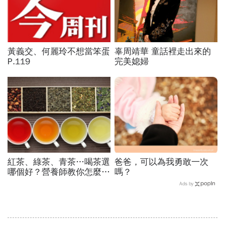
黃義交、何麗玲不想當笨蛋
辜周靖華 童話裡走出來的
P.119
完美媳婦
紅茶、綠茶、青茶…喝茶選
爸爸，可以為我勇敢一次
哪個好？營養師教你怎麼挑
嗎？
茶喝
Ads by