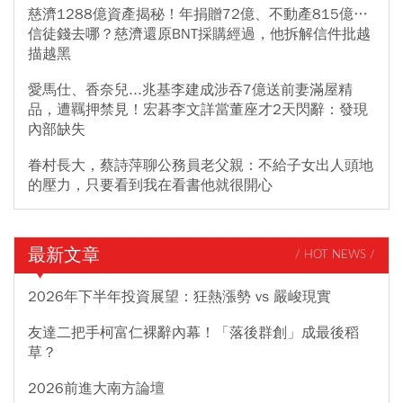
慈濟1288億資產揭秘！年捐贈72億、不動產815億…
信徒錢去哪？慈濟還原BNT採購經過，他拆解信件批越
描越黑
愛馬仕、香奈兒...兆基李建成涉吞7億送前妻滿屋精
品，遭羈押禁見！宏碁李文詳當董座才2天閃辭：發現
內部缺失
眷村長大，蔡詩萍聊公務員老父親：不給子女出人頭地
的壓力，只要看到我在看書他就很開心
最新文章
/ HOT NEWS /
2026年下半年投資展望：狂熱漲勢 vs 嚴峻現實
友達二把手柯富仁裸辭內幕！「落後群創」成最後稻
草？
2026前進大南方論壇