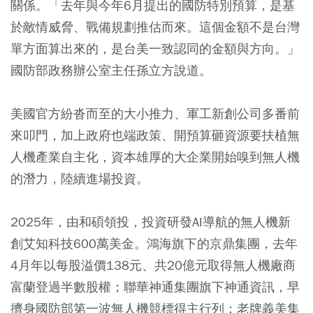
關係。「去年與今年6月提出的國防特別預算，是基
於敵情威脅、戰備規劃推估而來。這個金額不是台灣
單方面算出來的，是台美一致認同的金額與方向。」
國防部政務辦公室主任孫立方說道。
美國官方紛沓而至的大小推力、軍工新創公司多番前
來叩門，加上政府也端政策、開預算砸資源要扶植無
人機產業自主化，資本雄厚的大企業開始嗅到無人機
的潛力，陸續進場投資。
2025年，由和碩領投，投資研發AI導航的無人機新
創艾知科技600萬美金。鴻海旗下的京鼎集團，去年
4月年以每股溢價138元、共20億元取得無人機廠商
富蘭登過半數股權；聯華神通集團旗下神通資訊，早
擠身國防部第一波無人機競標得主行列；老牌義美集