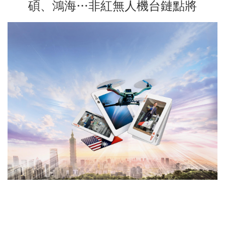
碩、鴻海…非紅無人機台鏈點將