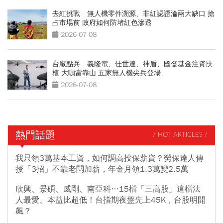
去紅挑戰 無人機零件溯源、非紅認證淪兩大缺口 搶
占市場前 政府如何防堵紅色滲透
2026-07-08
台廠點兵 義隆電、佳世達、神盾、國發基金注資扶
植 大咖當靠山 五家無人機尖兵登場
2026-07-08
熱門話題
/ HOT ARTICLES /
我只領3萬基本工資，如何調高投保薪資？勞保達人傳
授「3招」不靠老闆加薪，年金月領1.3萬變2.5萬
欣興、景碩、威剛、南亞科…15檔「三高股」這檔法
人最愛、本益比超低！台指期夜盤先上45K，台股明開
飆？