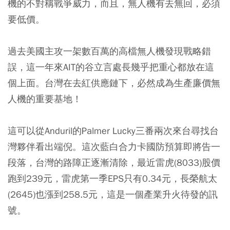
機的不對稱戰爭威力，而且，無人機有去無回，必須
要低價。
過去美國主攻一架數百萬的高檔無人機發現戰略錯
誤，這一年來AIT的谷立言處長幾乎把重心都放在這
個上面。台灣在去紅供應鏈下，必然成為生產廉價無
人機的重要基地！
這可以從Anduril的Palmer Lucky三番兩次來台尋找台
灣夥伴看出端倪。這次藍白合力卡國防預算即將告一
段落，台灣的路障正逐漸清除，最近雷虎(8033)股價
跑到239元，雷虎第一季EPS只有0.34元，長榮航太
(2645)也漲到258.5元，這是一個產業升火待發的訊
號。