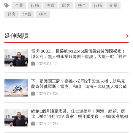
企業
行銷
消費
顧客
整合
行銷
企業
顧客
消費
整合
延伸閱讀
雷虎(8033)、長榮航太(2645)股價飆背後護國祕密！
謝金河：無人機產業只能做不能說，大廠一動「對岸
電話就打來」
2026-07-12
下一張護國王牌？嘉義小公司2千架無人機，助烏克
蘭奇襲俄羅斯！雷虎、和碩、鴻海…非紅無人機台鏈
點將
2026-07-08
緯創1個月賺贏宏碁、佳世達整年！鴻海、緯穎、廣
達...謝金河列4大AI贏家：明年賺更多，但輸家滿地都
是
2025-12-20