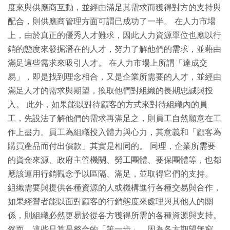
度來與供應商互動，並經由滿足其需求而獲得對方的支持與
配合，則供應商管理方面可謂已成功了一半。 在人力市場
上，由於真正的優秀人才難求，因此人力資源單位也應以行
銷的態度來發掘潛在的人才，努力了解他們的需求，並藉由
滿足這些需求來吸引人才。 在人力市場上所謂「達成交
易」，即是找到理念相合，又是企業所需要的人才，並經由
滿足人才的需求與期望，換取他們對組織的長期忠誠與投
入。 此外，如果能以對待顧客的方式來對待組織內的員
工，先設法了解他們的需求再滿足之，則員工自然願意在工
作上盡力。員工為組織投入體力與心力，其意義和「顧客為
購買產品而付出價款」其實是相同的。 同理，企業所需要
的資金來源、政府主管機關、勞工團體、要保團體等，也都
應該運用行銷觀念予以區隔、滿足，並取得它們的支持。
組織需要與提供各種資源的人或機構進行各種交易與合作，
如果經營者能以面對顧客的行銷態度來處理與其他人的關
係，則組織必然更易於從各方獲得所需的各種資源與支持。
然而，這些只算是整合的「第一步」。因為各方期望無窮，