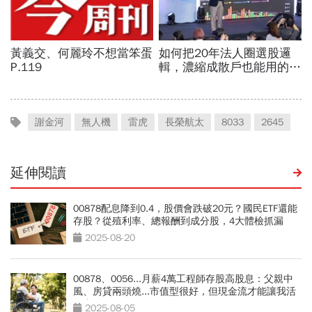
謝金河
無人機
雷虎
長榮航太
8033
2645
延伸閱讀
00878配息降到0.4，股價會跌破20元？國民ETF還能
存股？從殖利率、總報酬到成分股，4大體檢抓漏
2025-08-20
00878、0056...月薪4萬工程師存股高股息：父親中
風、房貸兩頭燒...市值型很好，但現金流才能讓我活
下來
2025-08-05