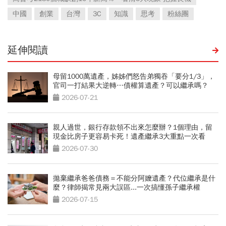
中國
創業
台灣
3C
知識
思考
粉絲團
延伸閱讀
母留1000萬遺產，姊姊們怒告弟獨吞「要分1/3」，
官司一打結果大逆轉…債權算遺產？可以繼承嗎？
2026-07-21
親人過世，銀行存款領不出來怎麼辦？1個理由，留
現金比房子更容易卡死！遺產繼承3大重點一次看
2026-07-30
拋棄繼承爸爸債務＝不能分阿嬤遺產？代位繼承是什
麼？律師揭常見兩大誤區...一次搞懂孫子繼承權
2026-07-15