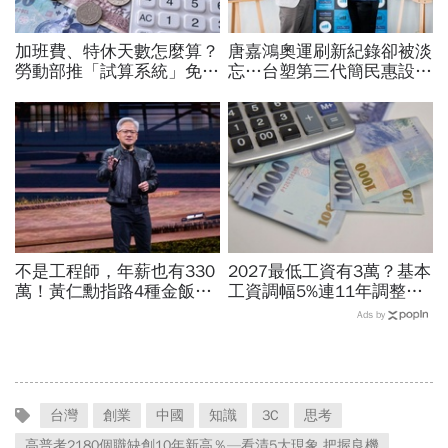
加班費、特休天數怎麼算？
唐嘉鴻奧運刷新紀錄卻被淡
勞動部推「試算系統」免代
忘…台塑第三代簡民惠設台
公式一鍵就能算，連勞退、
灣首座「創紀錄獎」：不是
資遣費都能查
只有金牌才值得掌聲
不是工程師，年薪也有330
2027最低工資有3萬？基本
萬！黃仁勳指路4種金飯
工資調幅5%連11年調整？
碗：免大學畢、人人有機會
勞方喊話新鮮人起薪、臨時
Ads by
過優渥生活…AI時代搶手職
工、接案工作者該照顧
業曝光
台灣
創業
中國
知識
3C
思考
高普考2180個職缺創10年新高％—看清5大現象 把握良機