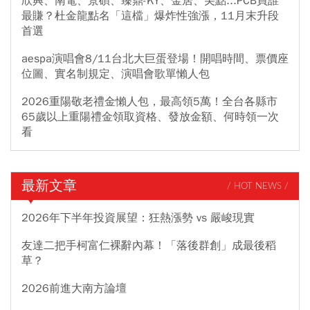
欣興、南電、景碩、臻鼎-KY、金居、尖點...PCB買誰
最賺？杜金龍點名「這檔」爆炸性強漲，11月末升段
首選
aespa演唱會8/11台北大巨蛋登場！開唱時間、票價座
位圖、實名制規定、演唱會歌單懶人包
2026重陽敬老禮金懶人包，最高領5萬！全台各縣市
65歲以上重陽禮金領取資格、發放金額、何時領一次
看
最新文章
/ HOT NEWS /
2026年下半年投資展望：狂熱漲勢 vs 嚴峻現實
友達二把手柯富仁裸辭內幕！「落後群創」成最後稻
草？
2026前進大南方論壇