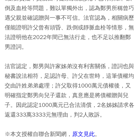
倒及血栓等問題，難以單獨外出，認為鄭男所稱曾巧
遇父親並確認贈與一事不可信。法官認為，相關病歷
僅能證明許父曾有頭昏、跌倒或靜脈血栓等情形，無
法證明他在2022年間已無法行走，也不足以推翻鄭
男證詞。
法官認定，鄭男與許家姊弟沒有利害關係，證詞也與
秘書說法相符，足認許母、許父在世時，這筆債權均
交由許姓弟弟處理；許父取得1000萬元債權後，又
明確指定鄭男向兒子還款，真意應是將債權贈與兒
子。因此認定1000萬元已合法清償，2名姊姊請求各
返還333萬3333元無理由，判2人敗訴。
※本文授權自聯合新聞網，
原文見此
。