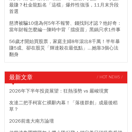
最賺？杜金龍點名「這檔」爆炸性強漲，11月末升段
首選
慈濟被騙10億為何5年不報警、錢找到才認？他好奇：
當年財報怎麼編…陳時中背「擋疫苗」黑鍋只求1件事
56歲才開始買股票，家庭主婦8年滾出8千萬！半年暴
賺5成、卻在股災「輝達殺在最低點」...她靠3個心法
翻身
最新文章
/ HOT NEWS /
2026年下半年投資展望：狂熱漲勢 vs 嚴峻現實
友達二把手柯富仁裸辭內幕！「落後群創」成最後稻
草？
2026前進大南方論壇