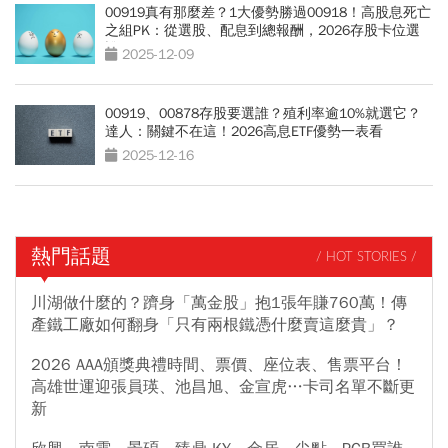
00919真有那麼差？1大優勢勝過00918！高股息死亡
之組PK：從選股、配息到總報酬，2026存股卡位選
誰好？
2025-12-09
00919、00878存股要選誰？殖利率逾10%就選它？
達人：關鍵不在這！2026高息ETF優勢一表看
2025-12-16
熱門話題
/ HOT STORIES /
川湖做什麼的？躋身「萬金股」抱1張年賺760萬！傳
產鐵工廠如何翻身「只有兩根鐵憑什麼賣這麼貴」？
2026 AAA頒獎典禮時間、票價、座位表、售票平台！
高雄世運迎張員瑛、池昌旭、金宣虎…卡司名單不斷更
新