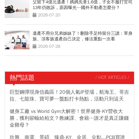
父留下4億元遺產！媽媽先拿1.6億，子女不服打官司
13年仍敗訴，原因曝光…國外不動產怎麼分？
2026-07-20
遺產不用分兄弟姊妹了！刪除手足特留分三讀：單身
族、頂客族遺產自己決定，修法重點一次看
2026-07-28
熱門話題
/ HOT ARTICLES /
巨型鋼彈現身信義區！20個人氣IP登場，航海王、哥吉
拉、七龍珠、寶可夢…盤點打卡熱點，活動只到這天
健身工廠 vs World Gym大解密！世界健身-KY營收大
勝，獲利卻輸給柏文？教練課、會籍…誰才是真正賺錢
金雞母？
欣興、南電、景碩、臻鼎-KY、金居、尖點...PCB買誰