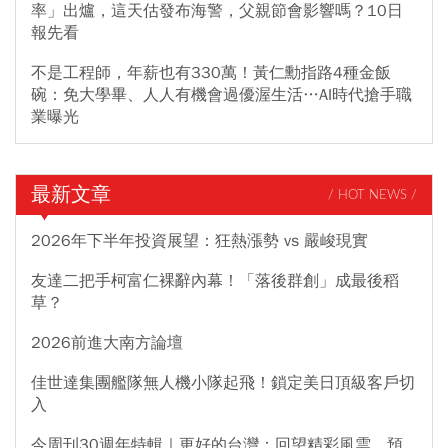
率」出爐，這天估發布海警，父親節會影響嗎？10日
報先看
不是工程師，年薪也有330萬！黃仁勳指路4種金飯
碗：免大學畢、人人有機會過優渥生活…AI時代搶手職
業曝光
最新文章
/ HOT NEWS /
2026年下半年投資展望：狂熱漲勢 vs 嚴峻現實
友達二把手柯富仁裸辭內幕！「落後群創」成最後稻
草？
2026前進大南方論壇
佳世達集團艦隊無人機小隊起飛！鎖定美日頂級客戶切
入
今周刊30週年特輯｜更好的台灣：回望精彩風雲，預