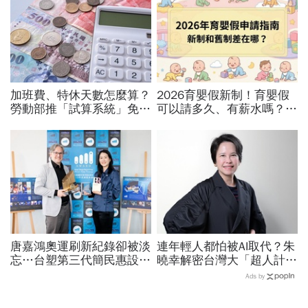
加班費、特休天數怎麼算？
2026育嬰假新制！育嬰假
勞動部推「試算系統」免代
可以請多久、有薪水嗎？育
公式一鍵就能算，連勞退、
嬰留職停薪津貼申請、準備
資遣費都能查
資料，和舊制差異一次看
唐嘉鴻奧運刷新紀錄卻被淡
連年輕人都怕被AI取代？朱
忘…台塑第三代簡民惠設台
曉幸解密台灣大「超人計
灣首座「創紀錄獎」：不是
畫」：9成員工都用AI工
Ads by
只有金牌才值得掌聲
作，靠企業賦能走出淘汰恐
懼