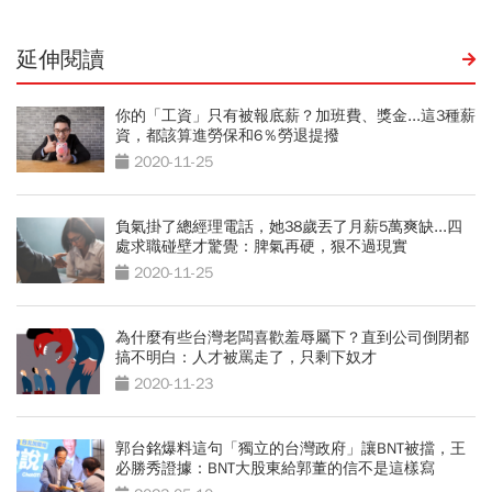
延伸閱讀
你的「工資」只有被報底薪？加班費、獎金...這3種薪
資，都該算進勞保和6％勞退提撥
2020-11-25
負氣掛了總經理電話，她38歲丟了月薪5萬爽缺...四
處求職碰壁才驚覺：脾氣再硬，狠不過現實
2020-11-25
為什麼有些台灣老闆喜歡羞辱屬下？直到公司倒閉都
搞不明白：人才被罵走了，只剩下奴才
2020-11-23
郭台銘爆料這句「獨立的台灣政府」讓BNT被擋，王
必勝秀證據：BNT大股東給郭董的信不是這樣寫