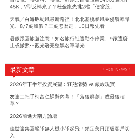
45K，V型反轉來了？杜金龍先挑2檔「便當股」
天氣／白海豚颱風最新路徑！北北基桃暴風圈侵襲率曝
光、8/7颱風假？三颱怎麼走，10日報先看
暑假跟團旅遊注意！知名旅行社遭勒令停業、9家遭廢
止或撤照…觀光署完整黑名單曝光
最新文章
/ HOT NEWS /
2026年下半年投資展望：狂熱漲勢 vs 嚴峻現實
友達二把手柯富仁裸辭內幕！「落後群創」成最後稻
草？
2026前進大南方論壇
佳世達集團艦隊無人機小隊起飛！鎖定美日頂級客戶切
入