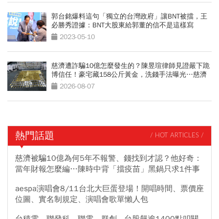
郭台銘爆料這句「獨立的台灣政府」讓BNT被擋，王
必勝秀證據：BNT大股東給郭董的信不是這樣寫
2023-05-10
慈濟遭詐騙10億怎麼發生的？陳昱瑄律師見證嚴下跪
博信任！豪宅藏158公斤黃金，洗錢手法曝光…慈濟
回應了
2026-08-07
熱門話題
/ HOT ARTICLES /
慈濟被騙10億為何5年不報警、錢找到才認？他好奇：
當年財報怎麼編…陳時中背「擋疫苗」黑鍋只求1件事
aespa演唱會8/11台北大巨蛋登場！開唱時間、票價座
位圖、實名制規定、演唱會歌單懶人包
台積電、聯發科、聯電、群創...台股飆逾1400點叩關