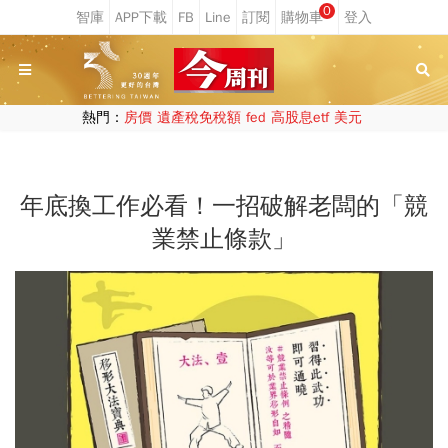
0
熱門：
房價
遺產稅免稅額
fed
高股息etf
美元
年底換工作必看！一招破解老闆的「競
業禁止條款」