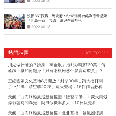
2023-05-10
沒擋BNT採購！總統府：6/18邀郭台銘劉德音凝聚
「同島一命」共識、還與證嚴視訊
2022-09-13
熱門話題
/ HOT STORIES /
川湖做什麼的？躋身「萬金股」抱1張年賺760萬！傳
產鐵工廠如何翻身「只有兩根鐵憑什麼賣這麼貴」？
空總國家文化基地8月開放！封閉90年古蹟大樓打開
了…加碼「晴空季2026」這天登場，16件作品必看
天氣／白海豚颱風最新路徑圖「陸警準備」！豪大雨紫
爆影響時間曝光，颱風假機率多大，10日報先看
天氣／白海豚颱風最新路徑！北北基桃「暴風圈侵襲