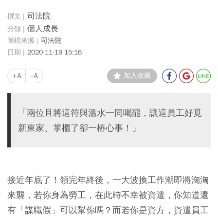
司法院
個人成長
司法院
2020-11-19 15:16
+A
-A
加入收藏
「兩位且將這符與溫水一同喝罷，讓這員工好覓
新東家、掌櫃了卻一樁心事！」
接近年底了！領完年終後，一大波換工作潮即將洶洶
來襲，若你身為勞工，在此時不幸被資遣，你知道還
有「謀職假」可以幫你嗎？而若你是資方，資遣員工