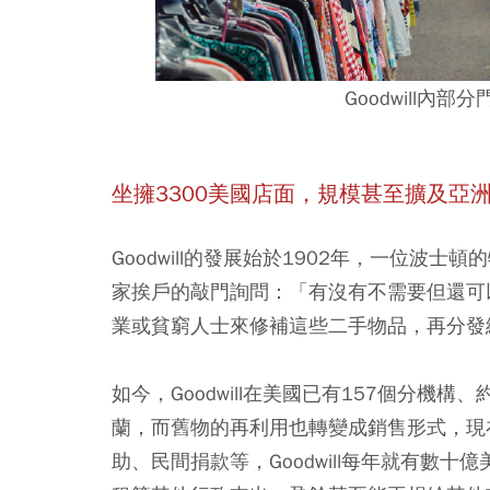
Goodwill內
坐擁3300美國店面，規模甚至擴及亞
Goodwill的發展始於1902年，一位波士頓的
家挨戶的敲門詢問：「有沒有不需要但還可以
業或貧窮人士來修補這些二手物品，再分發
如今，Goodwill在美國已有157個分機
蘭，而舊物的再利用也轉變成銷售形式，現
助、民間捐款等，Goodwill每年就有數