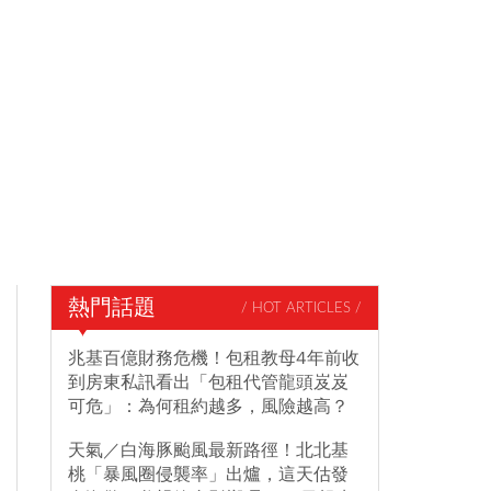
熱門話題
/ HOT ARTICLES /
兆基百億財務危機！包租教母4年前收
到房東私訊看出「包租代管龍頭岌岌
可危」：為何租約越多，風險越高？
天氣／白海豚颱風最新路徑！北北基
桃「暴風圈侵襲率」出爐，這天估發