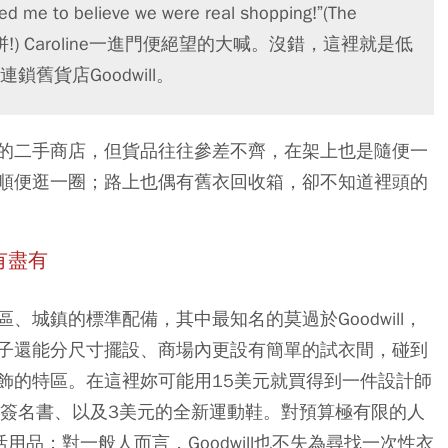
 to believe we were real shopping!”(The
拼!) Caroline一進門便絕望的大喊。沒錯，這裡就是低
舊貨店Goodwill。
的二手商店，但貨品往往參差不齊，在架上也是隨便一
順便逛一圈；路上也偶有舊衣回收箱，卻不知道裡頭的
有盡有
城鎮的標準配備，其中最知名的莫過於Goodwill，
子還能分尺寸擺設、商場內更設有簡單的試衣間，碰到
飾的特區。在這裡妳可能用15美元就買得到一件設計師
筆簽名書、以及3美元的全新運動鞋。對預算極有限的人
活用品；對一般人而言，Goodwill也不失為尋找一次性衣