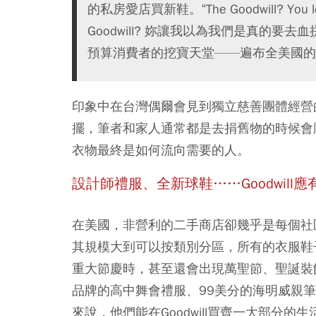
的私房愛店買新鞋。“The Goodwill? You led me
Goodwill? 妳讓我以為我們是真的要去血
預算消費者的挖寶天堂——遍布全美國的連鎖
印象中在台灣偶爾會見到獨立慈善團體經營
擺，筆者和家人通常都是去捐舊物的時候會
衣物最終是如何流向需要的人。
設計師禮服、全新球鞋……Goodwill應
在美國，非營利的二手商店卻幾乎是每個社區、
其規模大到可以按類別分區，所有的衣服鞋
重大節慶時，甚至還會出現萬聖節、聖誕裝
品牌的高中舞會禮服、99美分的海明威親
來說，他們能在Goodwill買齊一大部分的生