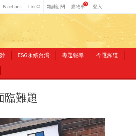
0
齡
ESG永續台灣
專題報導
今選頻道
面臨難題