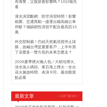
布海警，父親節會影響嗎？10日報先
看
漢光演習斷網、防空演習時間！影響
範圍、交通異動…捷運台鐵高鐵公車
停駛？城鎮韌性演習不配合最高罰15
萬
外交部制裁！巴紐天然氣現貨停止採
購，急喊台灣是重要客戶，上半年買
了這麼多…雙方長約未來怎麼走？
2026夏季煙火懶人包／大稻埕煙火、
淡水漁人碼頭、東石海上煙火…全台
花火施放時間、表演卡司、最佳觀賞
點必看
最新文章
/ HOT NEWS /