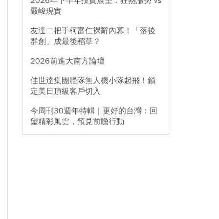
2026年下半年投資展望：狂熱漲勢 vs
嚴峻現實
友達二把手柯富仁裸辭內幕！「落後
群創」成最後稻草？
2026前進大南方論壇
佳世達集團艦隊無人機小隊起飛！鎖
定美日頂級客戶切入
今周刊30週年特輯｜更好的台灣：回
望精彩風雲，預見前瞻行動