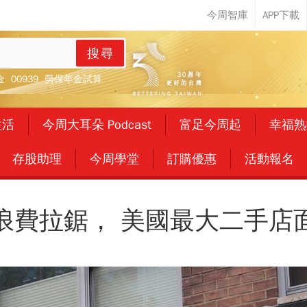
搜尋
金
00939
勞保年金試算
生活
今周大耳朵 Podcast
富足今周起
幸福熟
存股助理
今周學堂
訂購優惠
活動報名
浪費拉鋸， 美國最大二手店