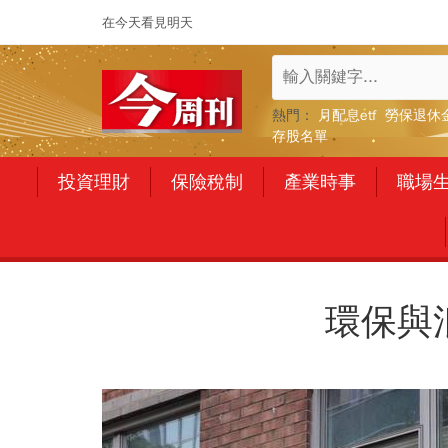
在今天看見明天
熱門：
月配息etf
勞保退休
存股名單
投資理財
保險稅制
產業時事
職場
環保與