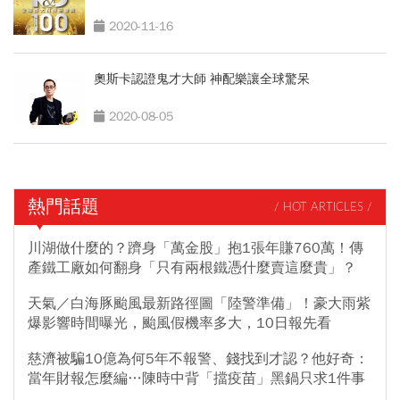
2020-11-16
奧斯卡認證鬼才大師 神配樂讓全球驚呆
2020-08-05
熱門話題
/ HOT ARTICLES /
川湖做什麼的？躋身「萬金股」抱1張年賺760萬！傳
產鐵工廠如何翻身「只有兩根鐵憑什麼賣這麼貴」？
天氣／白海豚颱風最新路徑圖「陸警準備」！豪大雨紫
爆影響時間曝光，颱風假機率多大，10日報先看
慈濟被騙10億為何5年不報警、錢找到才認？他好奇：
當年財報怎麼編…陳時中背「擋疫苗」黑鍋只求1件事