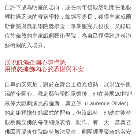
自許下成為明星的志向，並在兩年後毅然離開在他眼
裡枯燥乏味的寄宿學校，靠鋼琴專長，獲得皇家威爾
斯音樂與戲劇學院獎學金；畢業服完兵役後，又錄取
位於倫敦的皇家戲劇藝術學院，為自己掙得踏進表演
藝術圈的入場券。
展現飢渴企圖心尋肯認
用憤怒掩飾內心的恐懼與不安
自卑的安東尼，對於在舞台上發光發熱，展現近乎飢
渴的企圖心。戲劇藝術學院畢業後，他在英國20世紀
最偉大戲劇演員羅倫斯．奧立佛（Laurence Olivier）
的劇組裡擔任點綴式的配角，但沒戲時，他總在後台
觀察奧立佛的每個細微表情、動作。有一天，當奧立
佛因盲腸炎住院臨時無法登台，劇團經理緊急點名安