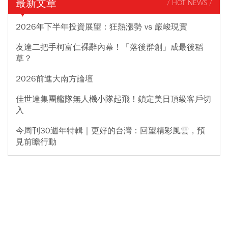
最新文章
/ HOT NEWS /
2026年下半年投資展望：狂熱漲勢 vs 嚴峻現實
友達二把手柯富仁裸辭內幕！「落後群創」成最後稻
草？
2026前進大南方論壇
佳世達集團艦隊無人機小隊起飛！鎖定美日頂級客戶切
入
今周刊30週年特輯｜更好的台灣：回望精彩風雲，預
見前瞻行動