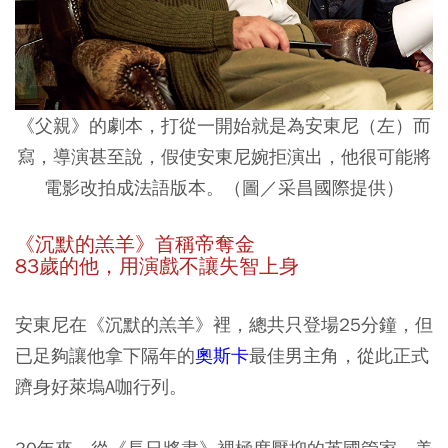
《父親》的劇本，打從一開始就是為安東尼（左）而
寫，導演甚至說，假使安東尼婉拒演出，他很可能將
電影改拍成法語版本。（圖／采昌國際提供）
《沉默的羔羊》首稱帝奪金
83歲的他，用演戲不讓失智上身
安東尼在《沉默的羔羊》裡，總共只登場25分鐘，但
已足夠讓他拿下隔年的
奧斯卡
最佳男主角，從此正式
躋身好萊塢A咖行列。