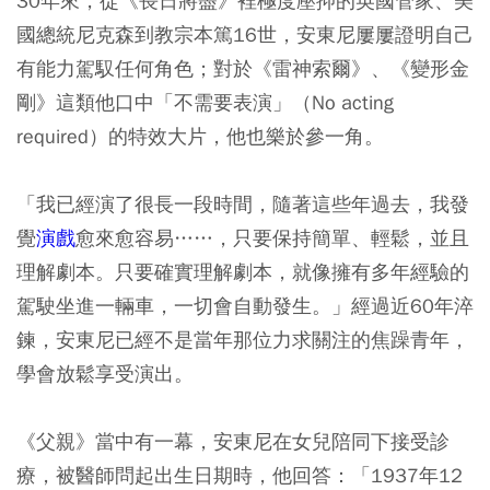
30年來，從《長日將盡》裡極度壓抑的英國管家、美
國總統尼克森到教宗本篤16世，安東尼屢屢證明自己
有能力駕馭任何角色；對於《雷神索爾》、《變形金
剛》這類他口中「不需要表演」（No acting
required）的特效大片，他也樂於參一角。
「我已經演了很長一段時間，隨著這些年過去，我發
覺
演戲
愈來愈容易……，只要保持簡單、輕鬆，並且
理解劇本。只要確實理解劇本，就像擁有多年經驗的
駕駛坐進一輛車，一切會自動發生。」經過近60年淬
鍊，安東尼已經不是當年那位力求關注的焦躁青年，
學會放鬆享受演出。
《父親》當中有一幕，安東尼在女兒陪同下接受診
療，被醫師問起出生日期時，他回答：「1937年12