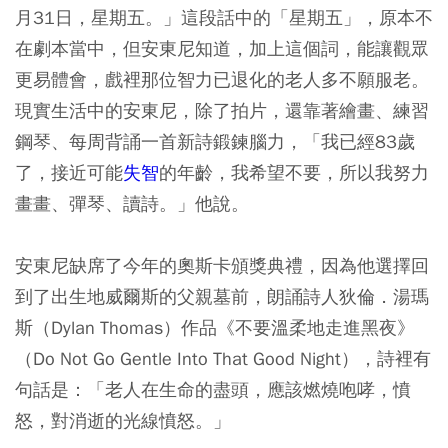
月31日，星期五。」這段話中的「星期五」，原本不
在劇本當中，但安東尼知道，加上這個詞，能讓觀眾
更易體會，戲裡那位智力已退化的老人多不願服老。
現實生活中的安東尼，除了拍片，還靠著繪畫、練習
鋼琴、每周背誦一首新詩鍛鍊腦力，「我已經83歲
了，接近可能
失智
的年齡，我希望不要，所以我努力
畫畫、彈琴、讀詩。」他說。
安東尼缺席了今年的奧斯卡頒獎典禮，因為他選擇回
到了出生地威爾斯的父親墓前，朗誦詩人狄倫．湯瑪
斯（Dylan Thomas）作品《不要溫柔地走進黑夜》
（Do Not Go Gentle Into That Good Night），詩裡有
句話是：「老人在生命的盡頭，應該燃燒咆哮，憤
怒，對消逝的光線憤怒。」