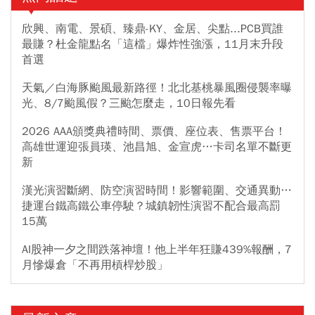
欣興、南電、景碩、臻鼎-KY、金居、尖點...PCB買誰
最賺？杜金龍點名「這檔」爆炸性強漲，11月末升段
首選
天氣／白海豚颱風最新路徑！北北基桃暴風圈侵襲率曝
光、8/7颱風假？三颱怎麼走，10日報先看
2026 AAA頒獎典禮時間、票價、座位表、售票平台！
高雄世運迎張員瑛、池昌旭、金宣虎…卡司名單不斷更
新
漢光演習斷網、防空演習時間！影響範圍、交通異動…
捷運台鐵高鐵公車停駛？城鎮韌性演習不配合最高罰
15萬
AI股神一夕之間跌落神壇！他上半年狂賺439%報酬，7
月慘爆倉「不再用槓桿炒股」