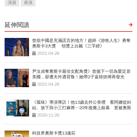
演員
表演
延伸閱讀
曾批中國是充滿謊言的地方！趙婷《游牧人生》勇奪
奧斯卡3大獎 領獎上台飆《三字經》
2021-04-26
尹汝貞奪奧斯卡最佳女配角獎》曾拋下一切為愛定居
美國，卻遭夫外遇背叛！她帶2子返韓拚搏再發光
2021-04-26
《孤味》導演專訪！他13歲去外公喪禮 看阿嬤從糾
結、放下與小三打麻將…20年後搬上銀幕 更被奧斯
卡看上
2020-11-20
科技界奧斯卡獎13連莊