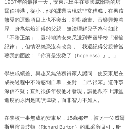
1937年的最後一天，安東尼出生在英國威爾斯的塔
爾伯特港，從小，他的課業表現就非常糟糕，在男孩
熱愛的運動項目上也不突出，卻對繪畫、音樂興趣濃
厚。身為烘焙師傅的父親，無法理解兒子為何如此
「不務正業」，還特地將安東尼送到寄宿學校「灌輸
紀律」，但情況絲毫沒有改善，「我還記得父親曾當
著我的面說：『你真是沒救了（hopeless）』。」
學校成績差、興趣又無法獲得家人認同，使安東尼在
成長過程中不時感到自卑，並對「自己很笨」這件事
深信不疑；直到很多年後他才發現，讓他跟不上課堂
進度的原因是閱讀障礙，而非智力不如人。
在學校一事無成的安東尼，15歲那年，被另一位威爾
斯男演員波頓（Richard Burton）的風采所吸引，暗