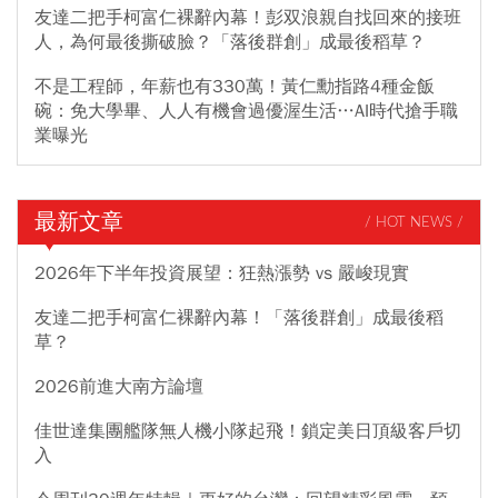
友達二把手柯富仁裸辭內幕！彭双浪親自找回來的接班
人，為何最後撕破臉？「落後群創」成最後稻草？
不是工程師，年薪也有330萬！黃仁勳指路4種金飯
碗：免大學畢、人人有機會過優渥生活…AI時代搶手職
業曝光
最新文章
/ HOT NEWS /
2026年下半年投資展望：狂熱漲勢 vs 嚴峻現實
友達二把手柯富仁裸辭內幕！「落後群創」成最後稻
草？
2026前進大南方論壇
佳世達集團艦隊無人機小隊起飛！鎖定美日頂級客戶切
入