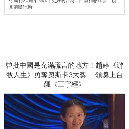
今周刊30週年特輯｜更好的台灣：回望精彩風雲，預
見前瞻行動
曾批中國是充滿謊言的地方！趙婷《游
牧人生》勇奪奧斯卡3大獎 領獎上台
飆《三字經》