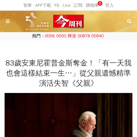
0
熱門：
0056
0050
輝達
00878
00940
83歲安東尼霍普金斯奪金！「有一天我
也會這樣結束一生…」從父親遺憾精準
演活失智《父親》