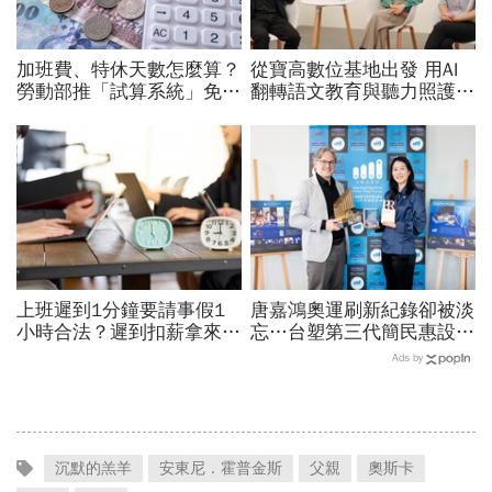
加班費、特休天數怎麼算？
從寶高數位基地出發 用AI
勞動部推「試算系統」免代
翻轉語文教育與聽力照護，
公式一鍵就能算，連勞退、
科技如何讓世界更平權？
資遣費都能查
上班遲到1分鐘要請事假1
唐嘉鴻奧運刷新紀錄卻被淡
小時合法？遲到扣薪拿來聚
忘…台塑第三代簡民惠設台
餐就OK？法院認證了…遲
灣首座「創紀錄獎」：不是
Ads by
到不支薪這樣算
只有金牌才值得掌聲
沉默的羔羊
安東尼．霍普金斯
父親
奧斯卡