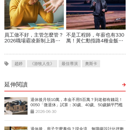
趙婷
《游牧人生》
最佳導演
奧斯卡
延伸閱讀
退休後月領10萬，本金不用5百萬？到老都有錢花！
0050「微退休」試算：30歲、40歲、50歲躺平門檻
公開
2026-06-30
退休後，房子怎麼養你？現金流、無障礙設計比坪數