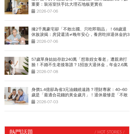
重要：裝浴室扶手比大理石地板更實在
2026-07-06
擁2千萬豪宅卻「不敢出國、只吃即期品」！68歲退
休族淚揭：房貸還清≠晚年安心，養房吃掉退休金的3
大誤算
2026-07-06
57歲單身姑姑存款240萬「想靠姪女養老」遭親弟打
臉！不婚不生老後靠誰？1招放大退休金，年金2.6萬
滾到3.7萬
2026-07-08
身價1.4億卻為省3元油錢繞遠路？理財專家：40~60
歲是「最適合花錢的黃金歲月」！退休最慘是「不敢
花錢」
2026-07-03
熱門話題
/ HOT STORIES /