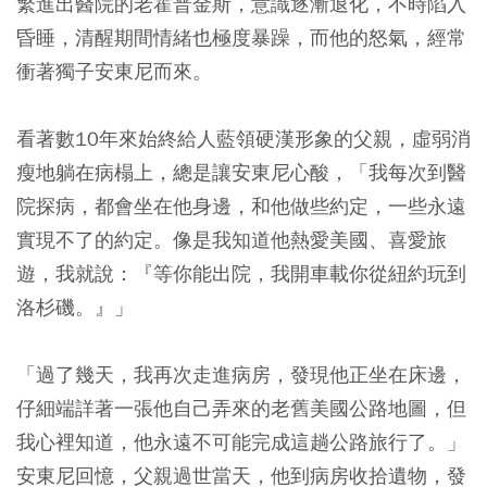
繁進出醫院的老霍普金斯，意識逐漸退化，不時陷入
昏睡，清醒期間情緒也極度暴躁，而他的怒氣，經常
衝著獨子安東尼而來。
看著數10年來始終給人藍領硬漢形象的父親，虛弱消
瘦地躺在病榻上，總是讓安東尼心酸，「我每次到醫
院探病，都會坐在他身邊，和他做些約定，一些永遠
實現不了的約定。像是我知道他熱愛美國、喜愛旅
遊，我就說：『等你能出院，我開車載你從紐約玩到
洛杉磯。』」
「過了幾天，我再次走進病房，發現他正坐在床邊，
仔細端詳著一張他自己弄來的老舊美國公路地圖，但
我心裡知道，他永遠不可能完成這趟公路旅行了。」
安東尼回憶，父親過世當天，他到病房收拾遺物，發