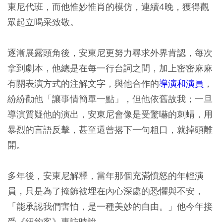
東尼代班，而他惟妙惟肖的模仿，連續4晚，獲得觀
眾起立喝采致敬。
逐漸展露頭角後，安東尼更努力尋求外界肯認，每次
拿到劇本，他總是在每一行台詞之間，加上密密麻麻
有關表演方式的注解文字，與他合作的
導演和演員
，
紛紛勸他「讓事情簡單一點」，但他依舊故我；一旦
導演質疑他的演出，安東尼會像是受驚嚇的刺蝟，用
暴烈的言語反擊，甚至還曾撂下一句粗口，就掉頭離
開。
多年後，安東尼解釋，當年那個充滿憤怒的年輕演
員，只是為了掩飾被埋在內心深處的恐懼與不安，
「能承認我們害怕，是一種美妙的自由。」他今年接
受《紐約客》專訪時說。