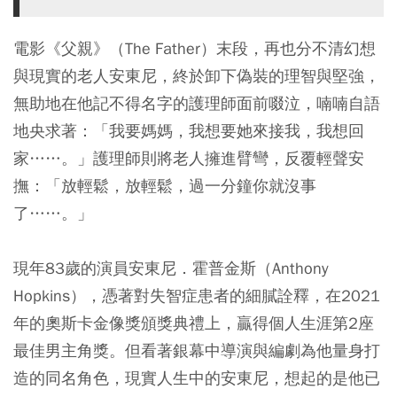
電影《父親》（The Father）末段，再也分不清幻想
與現實的老人安東尼，終於卸下偽裝的理智與堅強，
無助地在他記不得名字的護理師面前啜泣，喃喃自語
地央求著：「我要媽媽，我想要她來接我，我想回
家……。」護理師則將老人擁進臂彎，反覆輕聲安
撫：「放輕鬆，放輕鬆，過一分鐘你就沒事
了……。」
現年83歲的演員安東尼．霍普金斯（Anthony
Hopkins），憑著對失智症患者的細膩詮釋，在2021
年的奧斯卡金像獎頒獎典禮上，贏得個人生涯第2座
最佳男主角獎。但看著銀幕中導演與編劇為他量身打
造的同名角色，現實人生中的安東尼，想起的是他已