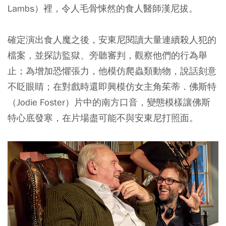
Lambs）裡，令人毛骨悚然的食人醫師漢尼拔。
確定演出食人魔之後，安東尼閱讀大量連續殺人犯的
檔案，並探訪監獄、旁聽審判，觀察他們的行為舉
止；為增加恐懼張力，他模仿爬蟲類動物，說話刻意
不眨眼睛；在對戲時還即興模仿女主角茱蒂．佛斯特
（Jodie Foster）片中的南方口音，變態模樣讓佛斯
特心底發寒，在片場盡可能不與安東尼打照面。