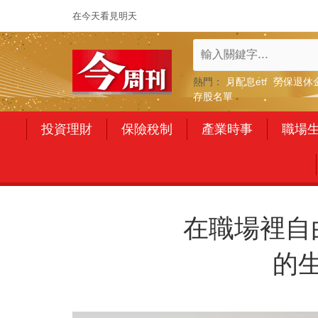
在今天看見明天
熱門：
月配息etf
勞保退休
存股名單
投資理財
保險稅制
產業時事
職場
在職場裡自
的