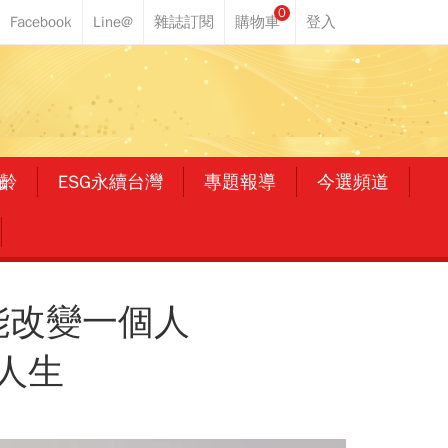
0
齡
ESG永續台灣
專題報導
今選頻道
能改變一個人
人生