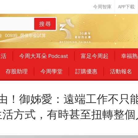
搜尋
金
00939
勞保年金試算
生活
今周大耳朵 Podcast
富足今周起
幸福熟
存股助理
今周學堂
訂購優惠
活動報名
由！御姊愛：遠端工作不只
生活方式，有時甚至扭轉整個