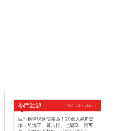
熱門話題
/ HOT ARTICLES /
巨型鋼彈現身信義區！20個人氣IP登
場，航海王、哥吉拉、七龍珠、寶可