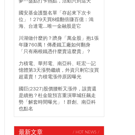
夢…盤點打卡熱點，活動只到這天
國安基金護盤名單「存起來下次卡
位」！279天買8檔翻倍賺百億：鴻
海、台達電...唯一金融股是它
川湖做什麼的？躋身「萬金股」抱1張
年賺760萬！傳產鐵工廠如何翻身
「只有兩根鐵憑什麼賣這麼貴」？
力積電、華邦電、南亞科、旺宏…記
憶體第3天漲勢繼續，外資只剩它沒買
超還賣！力積電漲停原因曝光
國巨(2327)股價腰斬又漲停，該賣還
是續抱？杜金龍預言重演華城狂飆走
勢「解套時間曝光」！群創、南亞科
也點名
最新文章
/ HOT NEWS /