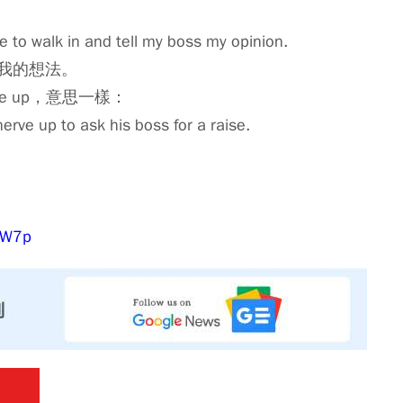
o walk in and tell my boss my opinion.
我的想法。
ve up，意思一樣：
ve up to ask his boss for a raise.
SHW7p