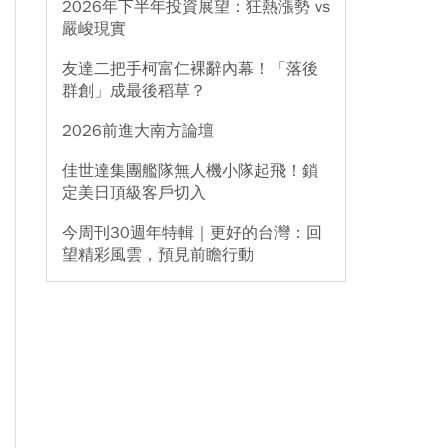
2026年下半年投資展望：狂熱漲勢 vs
嚴峻現實
友達二把手柯富仁裸辭內幕！「落後
群創」成最後稻草？
2026前進大南方論壇
佳世達集團艦隊無人機小隊起飛！鎖
定美日頂級客戶切入
今周刊30週年特輯｜更好的台灣：回
望精彩風雲，預見前瞻行動