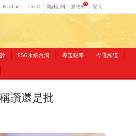
0
齡
ESG永續台灣
專題報導
今選頻道
經」是稱讚還是批