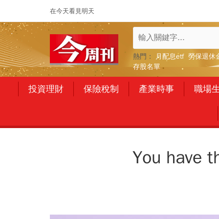
在今天看見明天
熱門：
月配息etf
勞保退休
存股名單
投資理財
保險稅制
產業時事
職場
You hav