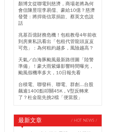
顏博文從聯電到慈濟，商場老將為何
會信陳昱瑄李易儒、豪給10億？慈濟
發聲：將捍衛信眾捐款、蔡英文也說
話
兆基百億財務危機！包租教母4年前收
到房東私訊看出「包租代管龍頭岌岌
可危」：為何租約越多，風險越高？
天氣／白海豚颱風最新路徑圖「陸警
準備」！豪大雨紫爆影響時間曝光，
颱風假機率多大，10日報先看
台積電、聯發科、聯電、群創...台股
飆逾1400點叩關45K，V型反轉來
了？杜金龍先挑2檔「便當股」
最新文章
/ HOT NEWS /