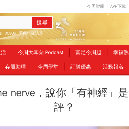
搜尋
金
00939
勞保年金試算
生活
今周大耳朵 Podcast
富足今周起
幸福熟
存股助理
今周學堂
訂購優惠
活動報名
e the nerve，說你「有神
評？