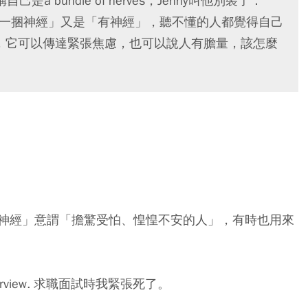
a bundle of nerves，Jenny叫他別裝了：
rve.」又是「一捆神經」又是「有神經」，聽不懂的人都覺得自己
妙，它可以傳達緊張焦慮，也可以說人有膽量，該怎麼
一捆神經」意謂「擔驚受怕、惶惶不安的人」，有時也用來
ob interview. 求職面試時我緊張死了。