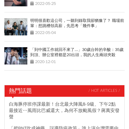
2022-05-25
明明很喜歡這公司，一聽到錄取我卻猶豫了？ 職場前
輩：想跳槽領高薪，先思考「幾件事」
2022-05-04
「到中國工作就回不來了...」30歲台幹的辛酸：35歲
到頂、辦公室裡都是20出頭，我的人生兩頭夾殺
2020-12-01
熱門話題
/ HOT ARTICLES /
白海豚停班停課最新！台北最大陣風8-9級、下午2點
最接近…風雨比巴威還大，為何不放颱風假？蔣萬安發
聲
「把BNT吹成神藥、誤導防疫政策」誰上演台灣需要中