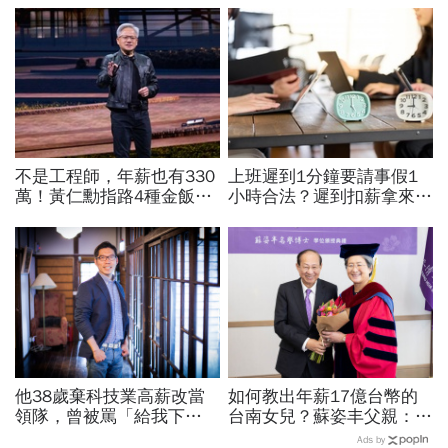
不是工程師，年薪也有330
上班遲到1分鐘要請事假1
萬！黃仁勳指路4種金飯
小時合法？遲到扣薪拿來聚
碗：免大學畢、人人有機會
餐就OK？法院認證了…遲
過優渥生活…AI時代搶手職
到不支薪這樣算
業曝光
他38歲棄科技業高薪改當
如何教出年薪17億台幣的
領隊，曾被罵「給我下
台南女兒？蘇姿丰父親：她
跪」：在台灣很多人怕失
5歲我就開始教猶太人的觀
Ads by