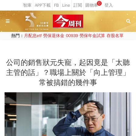
0
熱門：
月配息etf
勞保退休金
00939
勞保年金試算
存股名單
公司的銷售狀元失寵，起因竟是「太聽
主管的話」？職場上關於「向上管理」
常被搞錯的幾件事