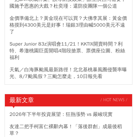
國施予恩惠的大戲？杜奕瑾：還防疫團隊一個公道
金價準備北上？黃金現在可以買？大佛李其展：黃金價
格摸到4300美元是好事！瑞銀3理由喊5000美元不遠
了
Super Junior 83z演唱會11/21！KKTIX開賣時間？利
特、希澈桃園巨蛋開唱4階段搶票、票價座位圖、粉絲
福利
天氣／白海豚颱風最新路徑！北北基桃暴風圈侵襲率曝
光、8/7颱風假？三颱怎麼走，10日報先看
最新文章
/ HOT NEWS /
2026年下半年投資展望：狂熱漲勢 vs 嚴峻現實
友達二把手柯富仁裸辭內幕！「落後群創」成最後稻
草？