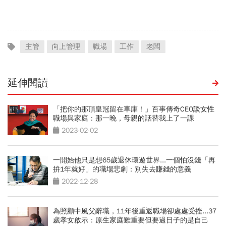
敗，但人要餓死真的不容易
念 「正面看待失敗、勇於
冒險、面對挑戰！」
主管
向上管理
職場
工作
老闆
延伸閱讀
「把你的那頂皇冠留在車庫！」百事傳奇CEO談女性
職場與家庭：那一晚，母親的話替我上了一課
2023-02-02
一開始他只是想65歲退休環遊世界...一個怕沒錢「再
拚1年就好」的職場悲劇：別失去賺錢的意義
2022-12-28
為照顧中風父辭職，11年後重返職場卻處處受挫...37
歲孝女啟示：原生家庭雖重要但要過日子的是自己