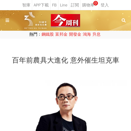
0
熱門：
鋼鐵股
富邦金
開發金
鴻海
升息
百年前農具大進化 意外催生坦克車