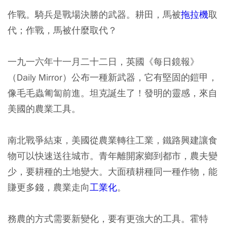
作戰。騎兵是戰場決勝的武器。耕田，馬被
拖拉機
取
代；作戰，馬被什麼取代？
一九一六年十一月二十二日，英國《每日鏡報》
（Daily Mirror）公布一種新武器，它有堅固的鎧甲，
像毛毛蟲匍匐前進。坦克誕生了！發明的靈感，來自
美國的農業工具。
南北戰爭結束，美國從農業轉往工業，鐵路興建讓食
物可以快速送往城市。青年離開家鄉到都市，農夫變
少，要耕種的土地變大。大面積耕種同一種作物，能
賺更多錢，農業走向
工業化
。
務農的方式需要新變化，要有更強大的工具。霍特