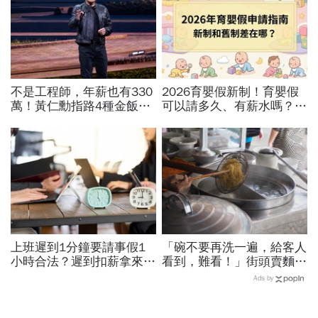
不是工程師，年薪也有330
2026育嬰假新制！育嬰假
萬！黃仁勳指路4種金飯
可以請多久、有薪水嗎？育
碗：免大學畢、人人有機會
嬰留職停薪津貼申請、準備
過優渥生活…AI時代搶手職
資料，和舊制差異一次看
業曝光
上班遲到1分鐘要請事假1
「碗不要再洗一遍，給客人
小時合法？遲到扣薪拿來聚
看到，難看！」街頭賣麵
餐就OK？法院認證了…遲
30年的攤販父親，用身教
Ads by
到不支薪這樣算
教會我什麼叫「職業道德」