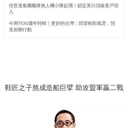
佳世達集團艦隊無人機小隊起飛！鎖定美日頂級客戶切
入
今周刊30週年特輯｜更好的台灣：回望精彩風雲，預
見前瞻行動
鞋匠之子熬成造船巨擘 助攻盟軍贏二戰