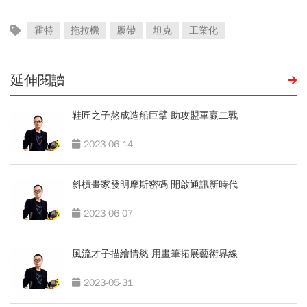
霍特
拖拉機
履帶
坦克
工業化
延伸閱讀
鞋匠之子熬成造船巨擘 助攻盟軍贏二戰
2023-06-14
斜槓畫家發明摩斯密碼 開啟通訊新時代
2023-06-07
風流才子描繪情慾 用畫筆拓展藝術界線
2023-05-31