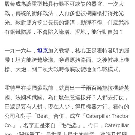
履帶成為讓重型機具行動不可或缺的器官。一次大
戰，傳統的衝鋒戰法，人再多也被機關槍打得死光
光。敵對雙方挖出長長的壕溝，動彈不得。什麼武器
有鋼鐵防護，不會陷入壕溝、泥地，能行動自如？
一九一六年，
坦克
加入戰場，核心正是霍特發明的履
帶！坦克能跨越壕溝、穿過原始路面。之後被裝上機
槍、大炮，到二次大戰時徹底改變地面作戰模式。
霍特早在美國參戰前，就賣出一千兩百輛拖拉機給英
國、法國和俄國。為什麼生意這樣好？人都去打仗，
田還是要有人耕，現在人少，得用機器才行。霍特的
公司和對手「Best」合併，成立「Caterpillar Tractor
Co.」，名字正是來自「毛毛蟲」。今日，Caterpillar
Inc.（開拓重工）是世界上最大的農業、建築及採礦