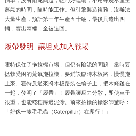
倒車，沒有陷泥問題，輕巧好運輸，不用等燒水產生
蒸氣的時間，隨時能工作。但引擎製造複雜，沒辦法
大量生產，預計第一年生產五十輛，最後只造出四
輛，賣出兩輛，全被退回。
履帶發明 讓坦克加入戰場
霍特保住了拖拉機市場，但仍有陷泥的問題。當時要
拯救受困的蒸氣拖拉機，要鋪設臨時木板路，慢慢拖
上來。霍特反過來將木板路裝在輪子上，把木條鏈在
一起，發明了「履帶」！履帶讓壓力分散，即使車子
很重，也能穩穩踩過泥濘。前來拍攝的攝影師驚呼：
「好像一隻毛毛蟲（Caterpillar）在爬行！」