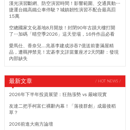
漢光演習斷網、防空演習時間！影響範圍、交通異動…
捷運台鐵高鐵公車停駛？城鎮韌性演習不配合最高罰
15萬
空總國家文化基地8月開放！封閉90年古蹟大樓打開
了…加碼「晴空季2026」這天登場，16件作品必看
愛馬仕、香奈兒...兆基李建成涉吞7億送前妻滿屋精
品，遭羈押禁見！宏碁李文詳當董座才2天閃辭：發現
內部缺失
最新文章
/ HOT NEWS /
2026年下半年投資展望：狂熱漲勢 vs 嚴峻現實
友達二把手柯富仁裸辭內幕！「落後群創」成最後稻
草？
2026前進大南方論壇