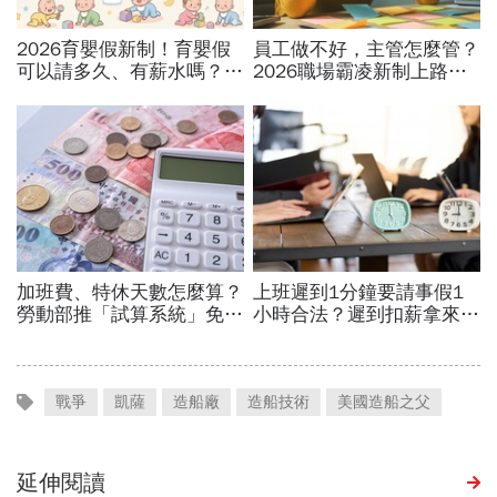
戰爭
凱薩
造船廠
造船技術
美國造船之父
延伸閱讀