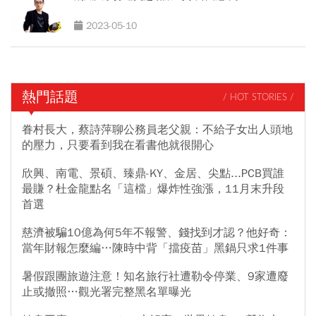
2023-05-10
熱門話題
/ HOT STORIES /
眷村長大，蔡詩萍聊公務員老父親：不給子女出人頭地
的壓力，只要看到我在看書他就很開心
欣興、南電、景碩、臻鼎-KY、金居、尖點...PCB買誰
最賺？杜金龍點名「這檔」爆炸性強漲，11月末升段
首選
慈濟被騙10億為何5年不報警、錢找到才認？他好奇：
當年財報怎麼編…陳時中背「擋疫苗」黑鍋只求1件事
暑假跟團旅遊注意！知名旅行社遭勒令停業、9家遭廢
止或撤照…觀光署完整黑名單曝光