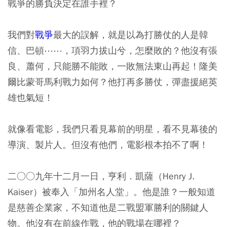
戰爭的勝負決定在誰手裡？
我們對
戰爭
最大的誤解，就是以為打勝仗的人是韓
信、巴頓⋯⋯，項羽力拔山兮，怎麼敗的？他沒有張
良、蕭何，只能勝不能敗，一敗無法東山再起！隆美
爾比蒙哥馬利戰力如何？他打再多勝仗，彈盡援絕英
雄也氣短！
就像看電影，我們只看見幕前的明星，看不見幕後的
導演、製片人。但沒有他們，電影根本拍不了啊！
二○○九年十二月一日，亨利．凱薩（Henry J.
Kaiser）被奉入「加州名人堂」。他是誰？一般知道
是慈善企業家，不知道他是二戰盟軍勝利的關鍵人
物。他沒有在前線作戰，他的戰場在哪裡？