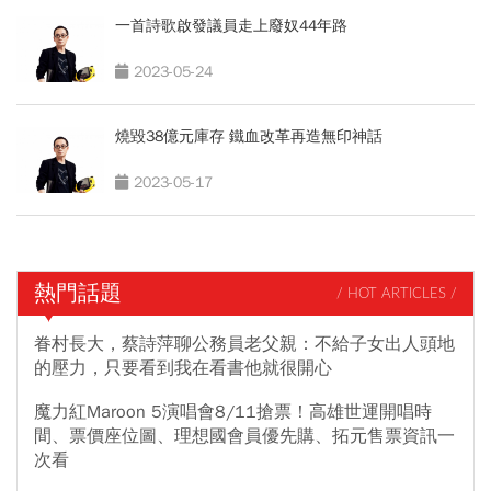
一首詩歌啟發議員走上廢奴44年路
2023-05-24
燒毀38億元庫存 鐵血改革再造無印神話
2023-05-17
熱門話題
/ HOT ARTICLES /
眷村長大，蔡詩萍聊公務員老父親：不給子女出人頭地
的壓力，只要看到我在看書他就很開心
魔力紅Maroon 5演唱會8/11搶票！高雄世運開唱時
間、票價座位圖、理想國會員優先購、拓元售票資訊一
次看