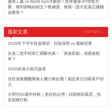
健身工廠 vs World Gym大解密！世界健身-KY營收大
勝，獲利卻輸給柏文？教練課、會籍…誰才是真正賺錢
金雞母？
最新文章
/ HOT NEWS /
2026年下半年投資展望：狂熱漲勢 vs 嚴峻現實
友達二把手柯富仁裸辭內幕！「落後群創」成最後稻
草？
2026前進大南方論壇
佳世達集團艦隊無人機小隊起飛！鎖定美日頂級客戶切
入
今周刊30週年特輯｜更好的台灣：回望精彩風雲，預
見前瞻行動