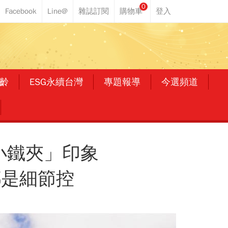
0
齡
ESG永續台灣
專題報導
今選頻道
小鐵夾」印象
都是細節控