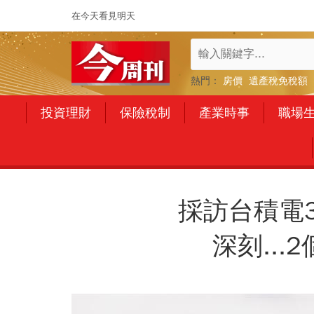
在今天看見明天
熱門：
房價
遺產稅免稅額
投資理財
保險稅制
產業時事
職場
採訪台積電
深刻..