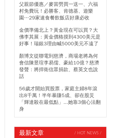
父親節優惠／麥當勞買一送一、六福
村免費玩！必勝客、肯德基、遊樂
園…29家速食餐飲飯店好康必收
金價準備北上？黃金現在可以買？大
佛李其展：黃金價格摸到4300美元是
好事！瑞銀3理由喊5000美元不遠了
顏博文從聯電到慈濟，商場老將為何
會信陳昱瑄李易儒、豪給10億？慈濟
發聲：將捍衛信眾捐款、蔡英文也說
話
56歲才開始買股票，家庭主婦8年滾
出8千萬！半年暴賺5成、卻在股災
「輝達殺在最低點」...她靠3個心法翻
身
最新文章
/ HOT NEWS /