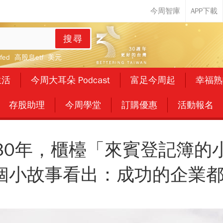
搜尋
fed
高股息etf
美元
生活
今周大耳朵 Podcast
富足今周起
幸福熟
存股助理
今周學堂
訂購優惠
活動報名
30年，櫃檯「來賓登記簿的
.2個小故事看出：成功的企業