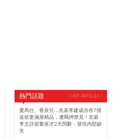
熱門話題
/ HOT ARTICLES /
愛馬仕、香奈兒...兆基李建成涉吞7億
送前妻滿屋精品，遭羈押禁見！宏碁
李文詳當董座才2天閃辭：發現內部缺
失