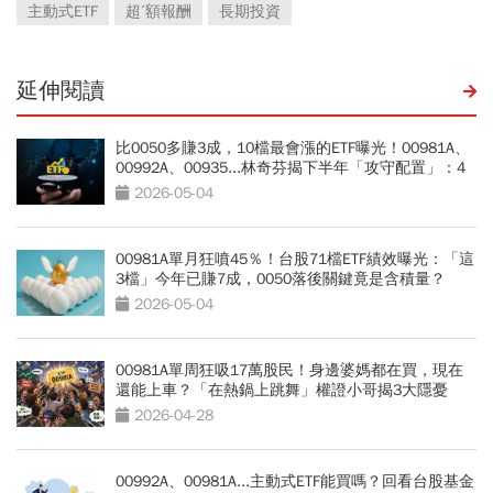
主動式ETF
超ˊ額報酬
長期投資
延伸閱讀
比0050多賺3成，10檔最會漲的ETF曝光！00981A、
00992A、00935...林奇芬揭下半年「攻守配置」：4
個底線別踩
2026-05-04
00981A單月狂噴45％！台股71檔ETF績效曝光：「這
3檔」今年已賺7成，0050落後關鍵竟是含積量？
2026-05-04
00981A單周狂吸17萬股民！身邊婆媽都在買，現在
還能上車？「在熱鍋上跳舞」權證小哥揭3大隱憂
2026-04-28
00992A、00981A...主動式ETF能買嗎？回看台股基金