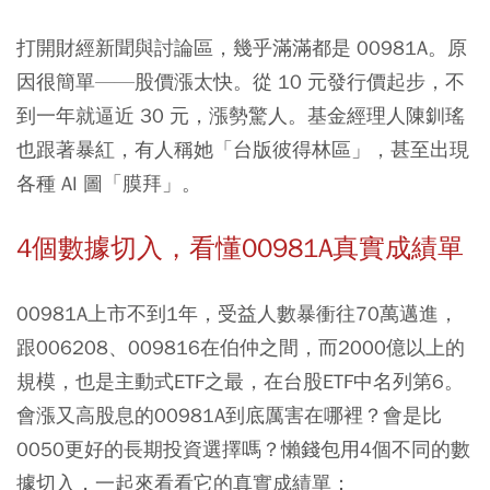
打開財經新聞與討論區，幾乎滿滿都是 00981A。原
因很簡單——股價漲太快。從 10 元發行價起步，不
到一年就逼近 30 元，漲勢驚人。基金經理人陳釧瑤
也跟著暴紅，有人稱她「台版彼得林區」，甚至出現
各種 AI 圖「膜拜」。
4個數據切入，看懂00981A真實成績單
00981A上市不到1年，受益人數暴衝往70萬邁進，
跟
006208
、
009816
在伯仲之間，而2000億以上的
規模，也是主動式ETF之最，在台股ETF中名列第6。
會漲又高股息的00981A到底厲害在哪裡？會是比
0050更好的長期投資選擇嗎？懶錢包用4個不同的數
據切入，一起來看看它的真實成績單：