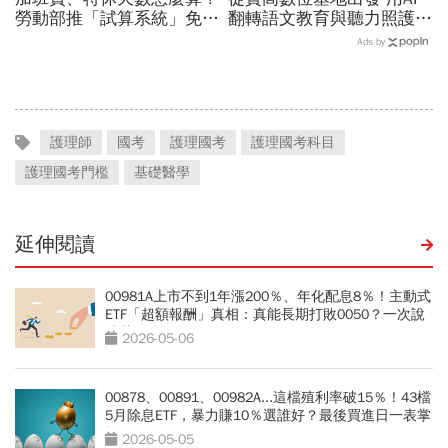
勞動部推「試算系統」免代
翻轉語文教育與聽力照護，
公式一鍵就能算，連勞退、
科技如何讓世界更平權？
Ads by
資遣費都能查
護理師
國考
護理國考
護理國考科目
護理國考門檻
基礎醫學
延伸閱讀
00981A上市不到1年漲200％、年化配息8％！主動式
ETF「超額報酬」真相：真能長期打敗0050？一次說
清楚
2026-05-06
00878、00891、00982A...這檔殖利率破15％！43檔
5月除息ETF，暴力賺10％選誰好？最後買進日一表掌
握
2026-05-05