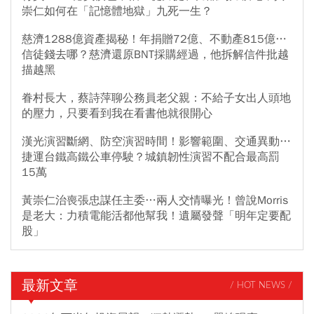
崇仁如何在「記憶體地獄」九死一生？
慈濟1288億資產揭秘！年捐贈72億、不動產815億…
信徒錢去哪？慈濟還原BNT採購經過，他拆解信件批越
描越黑
眷村長大，蔡詩萍聊公務員老父親：不給子女出人頭地
的壓力，只要看到我在看書他就很開心
漢光演習斷網、防空演習時間！影響範圍、交通異動…
捷運台鐵高鐵公車停駛？城鎮韌性演習不配合最高罰
15萬
黃崇仁治喪張忠謀任主委…兩人交情曝光！曾說Morris
是老大：力積電能活都他幫我！遺屬發聲「明年定要配
股」
最新文章
/ HOT NEWS /