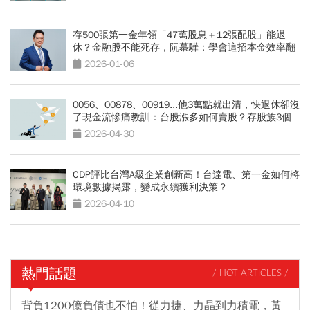
存500張第一金年領「47萬股息＋12張配股」能退
休？金融股不能死存，阮慕驊：學會這招本金效率翻
倍
2026-01-06
0056、00878、00919...他3萬點就出清，快退休卻沒
了現金流慘痛教訓：台股漲多如何賣股？存股族3個
穩賺指南
2026-04-30
CDP評比台灣A級企業創新高！台達電、第一金如何將
環境數據揭露，變成永續獲利決策？
2026-04-10
熱門話題
/ HOT ARTICLES /
背負1200億負債也不怕！從力捷、力晶到力積電，黃