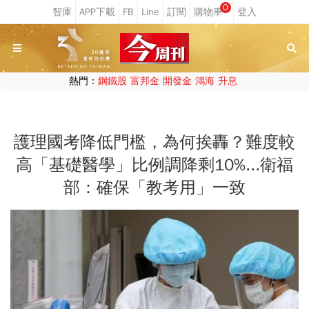
0
熱門：
鋼鐵股
富邦金
開發金
鴻海
升息
護理國考降低門檻，為何挨轟？難度較
高「基礎醫學」比例調降剩10%...衛福
部：確保「教考用」一致