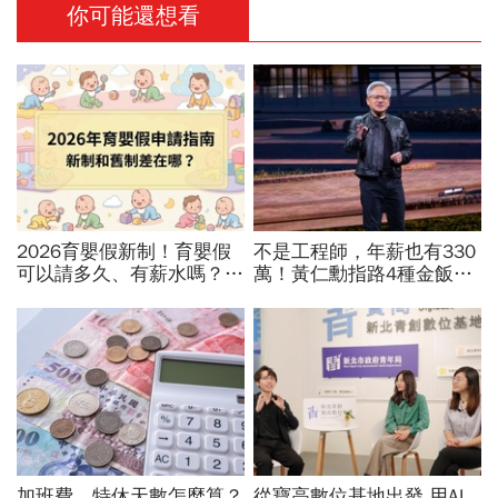
你可能還想看
2026育嬰假新制！育嬰假
不是工程師，年薪也有330
可以請多久、有薪水嗎？育
萬！黃仁勳指路4種金飯
嬰留職停薪津貼申請、準備
碗：免大學畢、人人有機會
資料，和舊制差異一次看
過優渥生活…AI時代搶手職
業曝光
加班費、特休天數怎麼算？
從寶高數位基地出發 用AI