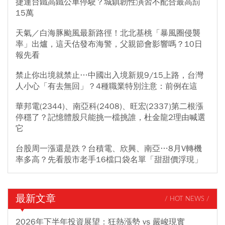
捷運台鐵高鐵公車停駛？城鎮韌性演習不配合最高罰
15萬
天氣／白海豚颱風最新路徑！北北基桃「暴風圈侵襲
率」出爐，這天估發布海警，父親節會影響嗎？10日
報先看
禁止你出境就禁止…中國出入境新規9/15上路，台灣
人小心「有去無回」？4種職業特別注意：前例在這
華邦電(2344)、南亞科(2408)、旺宏(2337)第二根漲
停穩了？記憶體股只能挑一檔挑誰，杜金龍2理由喊選
它
台股周一漲還是跌？台積電、欣興、南亞…8月V轉機
率多高？先看股市老手16檔口袋名單「甜甜價浮現」
最新文章
/ HOT NEWS /
2026年下半年投資展望：狂熱漲勢 vs 嚴峻現實