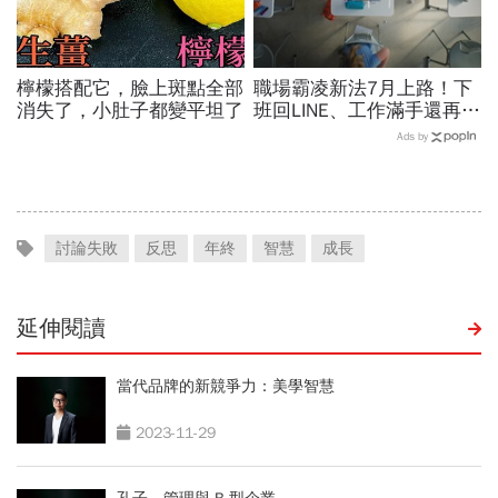
檸檬搭配它，臉上斑點全部
職場霸凌新法7月上路！下
消失了，小肚子都變平坦了
班回LINE、工作滿手還再
加…最容易踩的「7條紅
Ads by
線」：不給發言也是霸凌
討論失敗
反思
年終
智慧
成長
延伸閱讀
當代品牌的新競爭力：美學智慧
2023-11-29