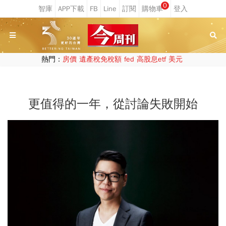
0
熱門：
房價
遺產稅免稅額
fed
高股息etf
美元
更值得的一年，從討論失敗開始