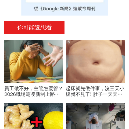
你可能還想看
PR
員工做不好，主管怎麼管？
起床就先做件事，沒三天小
2026職場霸凌新制上路，
腹就不見了! 肚子一天天變
律師點出「嚴格要求」與
小！
「霸凌」的3條安全邊界
PR