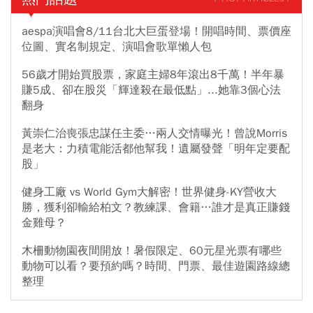
aespa演唱會8/11台北大巨蛋登場！開唱時間、票價座
位圖、實名制規定、演唱會歌單懶人包
56歲才開始買股票，家庭主婦8年滾出8千萬！半年暴
賺5成、卻在股災「輝達殺在最低點」...她靠3個心法
翻身
黃崇仁治喪張忠謀任主委…兩人交情曝光！曾說Morris
是老大：力積電能活都他幫我！遺屬發聲「明年定要配
股」
健身工廠 vs World Gym大解密！世界健身-KY營收大
勝，獲利卻輸給柏文？教練課、會籍…誰才是真正賺錢
金雞母？
木柵動物園夜間開放！暑假限定、60元星光票有哪些
動物可以看？要預約嗎？時間、門票、最佳遊園路線總
整理