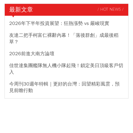
最新文章
/ HOT NEWS /
2026年下半年投資展望：狂熱漲勢 vs 嚴峻現實
友達二把手柯富仁裸辭內幕！「落後群創」成最後稻
草？
2026前進大南方論壇
佳世達集團艦隊無人機小隊起飛！鎖定美日頂級客戶切
入
今周刊30週年特輯｜更好的台灣：回望精彩風雲，預
見前瞻行動