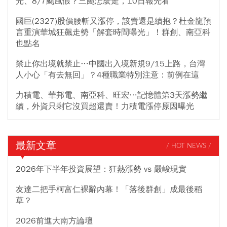
光、8/7颱風假？三颱怎麼走，10日報先看
國巨(2327)股價腰斬又漲停，該賣還是續抱？杜金龍預
言重演華城狂飆走勢「解套時間曝光」！群創、南亞科
也點名
禁止你出境就禁止…中國出入境新規9/15上路，台灣
人小心「有去無回」？4種職業特別注意：前例在這
力積電、華邦電、南亞科、旺宏…記憶體第3天漲勢繼
續，外資只剩它沒買超還賣！力積電漲停原因曝光
最新文章
/ HOT NEWS /
2026年下半年投資展望：狂熱漲勢 vs 嚴峻現實
友達二把手柯富仁裸辭內幕！「落後群創」成最後稻
草？
2026前進大南方論壇