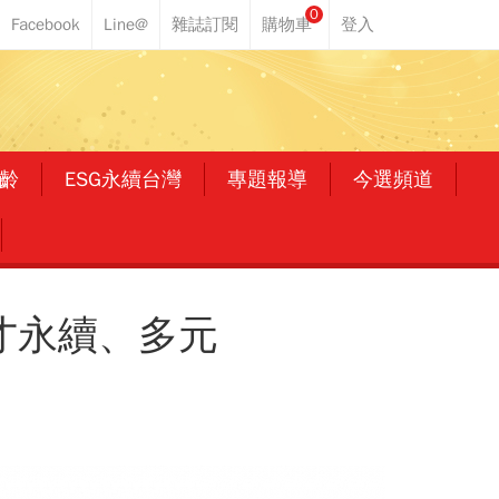
0
齡
ESG永續台灣
專題報導
今選頻道
才永續、多元