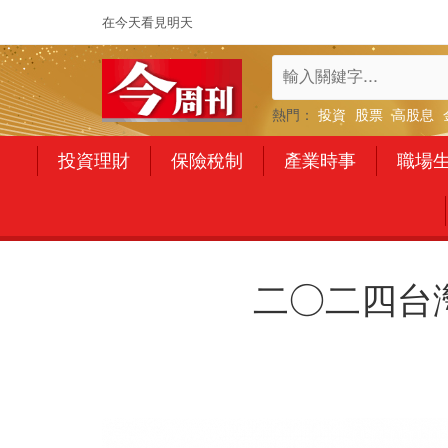
在今天看見明天
熱門：
投資
股票
高股息
投資理財
保險稅制
產業時事
職場
二○二四台