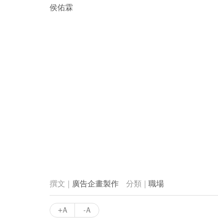
侯佑霖
廣告企畫製作
職場
+A
-A