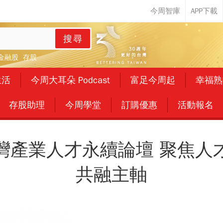
搜尋
金融股
存股
生活
今周大耳朵 Podcast
富足今周起
幸福熟
存股助理
今周學堂
訂購優惠
活動報名
灣產業人才永續論壇 聚焦人
共融主軸