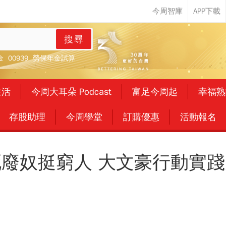
搜尋
金
00939
勞保年金試算
生活
今周大耳朵 Podcast
富足今周起
幸福熟
存股助理
今周學堂
訂購優惠
活動報名
廢奴挺窮人 大文豪行動實