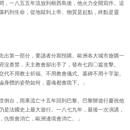
間，一八五五年流放到根西島後，他火力全開寫作。這
腐朽到生命，從地獄到上帝。物質是起點，終點是靈
先出第一部分，要讀者分期預購。歐洲各大城市搶購一
府沒查禁，天主教會卻出手了，發布七四○篇攻擊。
交代不用教士祈福、不用教會儀式、墓碑不用十字架。
論身體的姿勢如何，靈魂都會跪下。」
世倒台，雨果流亡十五年回到巴黎。巴黎辦遊行慶祝他
仍是法國史上最大遊行。一八七九年，最後一次演講，
，仇恨會消亡，歐洲邊境會消亡。」