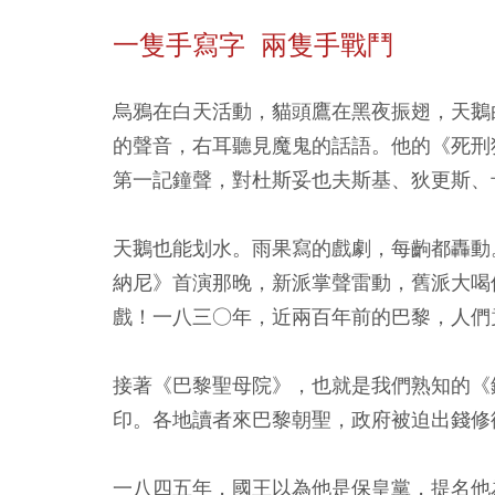
一隻手寫字 兩隻手戰鬥
烏鴉在白天活動，貓頭鷹在黑夜振翅，天鵝
的聲音，右耳聽見魔鬼的話語。他的《死刑
第一記鐘聲，對杜斯妥也夫斯基、狄更斯、
天鵝也能划水。雨果寫的戲劇，每齣都轟動
納尼》首演那晚，新派掌聲雷動，舊派大喝
戲！一八三○年，近兩百年前的巴黎，人們
接著《巴黎聖母院》，也就是我們熟知的《
印。各地讀者來巴黎朝聖，政府被迫出錢修
一八四五年，國王以為他是保皇黨，提名他