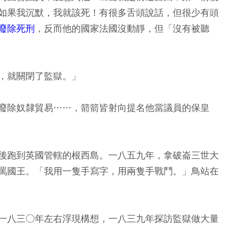
如果我沉默，我就該死！有很多舌頭說話，但很少有頭
廢除死刑
，反而他的國家法國沒動靜，但「沒有被聽
，就關閉了監獄。」
廢除奴隸貿易……，箭箭皆射向提名他當議員的保皇
後跑到英國管轄的根西島。一八五九年，拿破崙三世大
罵國王。「我用一隻手寫字，用兩隻手戰鬥。」鳥站在
一八三○年左右浮現構想，一八三九年探訪監獄做大量