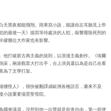
白天黑夜都能飛翔。雨果寫小說，能讓你左耳聽見上帝
犯的最後一天》描寫等待處決的人犯，敲響廢除死刑的
卡繆幾位大作家也有影響。
。他打破新古典主義的規則，以浪漫主義創作。《埃爾
倒采，兩派觀眾大打出手，台上演員還以為是自己在看
竟為了文學打架。
鐘樓怪人》，很快被翻譯成歐洲各種語言，書來不及
復小說重要場景聖母院。
為國會議員，沒想到他一出聲就是前進自由，第一箭便