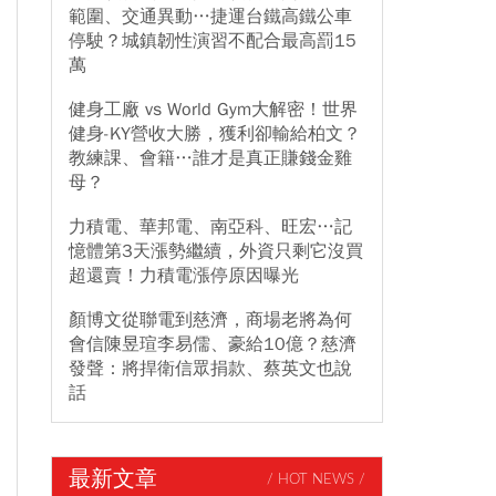
範圍、交通異動…捷運台鐵高鐵公車
停駛？城鎮韌性演習不配合最高罰15
萬
健身工廠 vs World Gym大解密！世界
健身-KY營收大勝，獲利卻輸給柏文？
教練課、會籍…誰才是真正賺錢金雞
母？
力積電、華邦電、南亞科、旺宏…記
憶體第3天漲勢繼續，外資只剩它沒買
超還賣！力積電漲停原因曝光
顏博文從聯電到慈濟，商場老將為何
會信陳昱瑄李易儒、豪給10億？慈濟
發聲：將捍衛信眾捐款、蔡英文也說
話
最新文章
/ HOT NEWS /