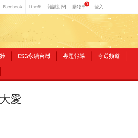
0
齡
ESG永續台灣
專題報導
今選頻道
踐大愛