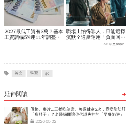
2027最低工資有3萬？基本
職場上怕得罪人，只能選擇
工資調幅5%連11年調整？
沉默？適當運用「負面回
勞方喊話新鮮人起薪、臨時
饋」，比忍耐更有效！
Ads by
工、接案工作者該照顧
英文
學習
go
延伸閱讀
優格、麥片...三餐吃健康、每週健身2次，竟變脂肪肝
「瘦胖子」？名醫揭開讓你代謝失控的「早餐陷阱」
2026-05-02