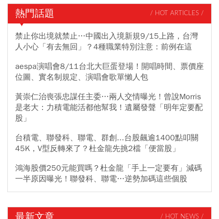
熱門話題
/ HOT ARTICLES /
禁止你出境就禁止…中國出入境新規9/15上路，台灣
人小心「有去無回」？4種職業特別注意：前例在這
aespa演唱會8/11台北大巨蛋登場！開唱時間、票價座
位圖、實名制規定、演唱會歌單懶人包
黃崇仁治喪張忠謀任主委…兩人交情曝光！曾說Morris
是老大：力積電能活都他幫我！遺屬發聲「明年定要配
股」
台積電、聯發科、聯電、群創...台股飆逾1400點叩關
45K，V型反轉來了？杜金龍先挑2檔「便當股」
鴻海股價250元能買嗎？杜金龍「手上一定要有」減碼
一半原因曝光！聯發科、聯電…逆勢加碼這些個股
最新文章
/ HOT NEWS /