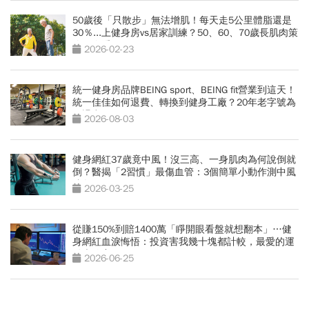
50歲後「只散步」無法增肌！每天走5公里體脂還是
30％...上健身房vs居家訓練？50、60、70歲長肌肉策
略一次看
2026-02-23
統一健身房品牌BEING sport、BEING fit營業到這天！
統一佳佳如何退費、轉換到健身工廠？20年老字號為
何退出
2026-08-03
健身網紅37歲竟中風！沒三高、一身肌肉為何說倒就
倒？醫揭「2習慣」最傷血管：3個簡單小動作測中風
跡象
2026-03-25
從賺150%到賠1400萬「睜開眼看盤就想翻本」…健
身網紅血淚悔悟：投資害我幾十塊都計較，最愛的運
動也放棄
2026-06-25