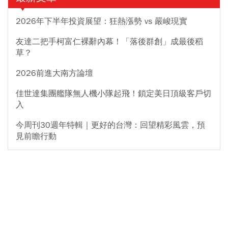
2026年下半年投資展望：狂熱漲勢 vs 嚴峻現實
友達二把手柯富仁裸辭內幕！「落後群創」成最後稻
草？
2026前進大南方論壇
佳世達集團艦隊無人機小隊起飛！鎖定美日頂級客戶切
入
今周刊30週年特輯｜更好的台灣：回望精彩風雲，預
見前瞻行動