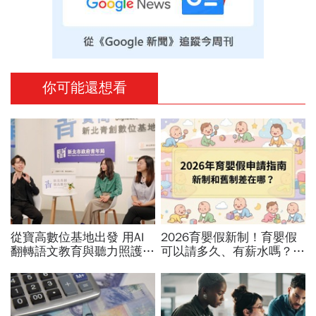
你可能還想看
從寶高數位基地出發 用AI
2026育嬰假新制！育嬰假
翻轉語文教育與聽力照護，
可以請多久、有薪水嗎？育
科技如何讓世界更平權？
嬰留職停薪津貼申請、準備
資料，和舊制差異一次看