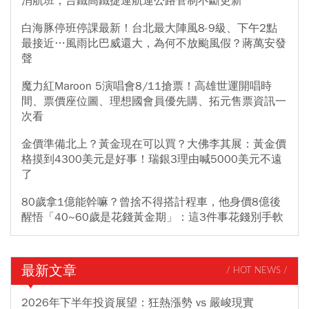
消航班，台鐵高鐵捷運航運公路管制不斷更新
白海豚停班停課最新！台北最大陣風8-9級、下午2點
最接近…風雨比巴威還大，為何不放颱風假？蔣萬安發
聲
魔力紅Maroon 5演唱會8/11搶票！高雄世運開唱時
間、票價座位圖、理想國會員優先購、拓元售票資訊一
次看
金價準備北上？黃金現在可以買？大佛李其展：黃金價
格摸到4300美元是好事！瑞銀3理由喊5000美元不遠
了
80歲拿1億能幹嘛？曾捨不得搭計程車，他身價8億後
醒悟「40~60歲是花錢黃金期」：這3件事花錢別手軟
最新文章
/ HOT NEWS /
2026年下半年投資展望：狂熱漲勢 vs 嚴峻現實