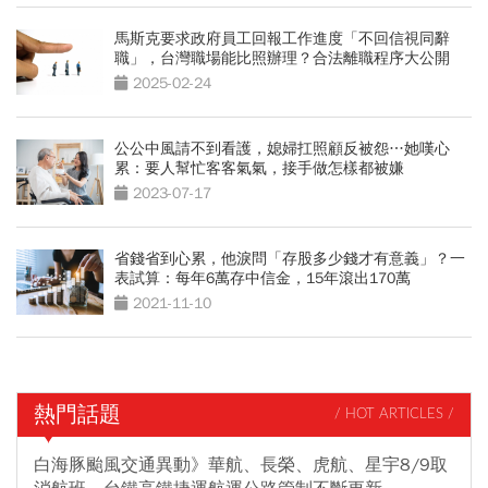
馬斯克要求政府員工回報工作進度「不回信視同辭
職」，台灣職場能比照辦理？合法離職程序大公開
2025-02-24
公公中風請不到看護，媳婦扛照顧反被怨…她嘆心
累：要人幫忙客客氣氣，接手做怎樣都被嫌
2023-07-17
省錢省到心累，他淚問「存股多少錢才有意義」？一
表試算：每年6萬存中信金，15年滾出170萬
2021-11-10
熱門話題
/ HOT ARTICLES /
白海豚颱風交通異動》華航、長榮、虎航、星宇8/9取