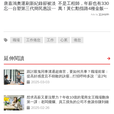
唐嘉鴻奧運刷新紀錄卻被淡
不是工程師，年薪也有330
忘…台塑第三代簡民惠設台
萬！黃仁勳指路4種金飯
灣首座「創紀錄獎」：不是
碗：免大學畢、人人有機會
Ads by
只有金牌才值得掌聲
過優渥生活…AI時代搶手職
業曝光
職場
工作倦怠
工作
心累
倦怠
延伸閱讀
跟討厭鬼同事溝通超痛苦，要如何共事？職場前輩：
提高好感度且不樹敵的訣竅...打招呼時多說「這2句
話」
2025-03-03
想求高薪又要沒壓力？年收10億的電商女王職場翻身
第一課：老闆擺爛、員工摸魚的公司不會讓你賺到錢
2025-02-26