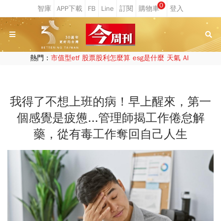
0
熱門：
市值型etf
股票股利怎麼算
esg是什麼
天氣
AI
我得了不想上班的病！早上醒來，第一
個感覺是疲憊...管理師揭工作倦怠解
藥，從有毒工作奪回自己人生