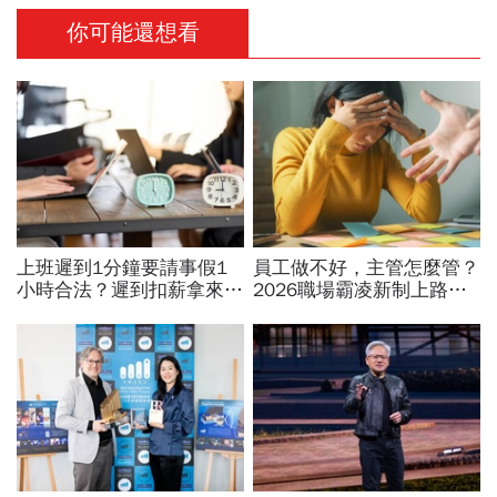
你可能還想看
上班遲到1分鐘要請事假1
員工做不好，主管怎麼管？
小時合法？遲到扣薪拿來聚
2026職場霸凌新制上路，
餐就OK？法院認證了…遲
律師點出「嚴格要求」與
到不支薪這樣算
「霸凌」的3條安全邊界