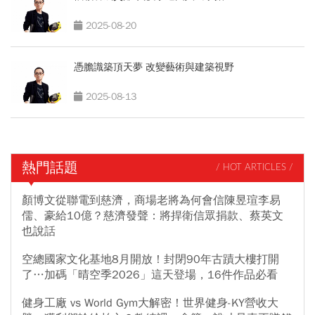
2025-08-20
憑膽識築頂天夢 改變藝術與建築視野
2025-08-13
熱門話題
/ HOT ARTICLES /
顏博文從聯電到慈濟，商場老將為何會信陳昱瑄李易
儒、豪給10億？慈濟發聲：將捍衛信眾捐款、蔡英文
也說話
空總國家文化基地8月開放！封閉90年古蹟大樓打開
了…加碼「晴空季2026」這天登場，16件作品必看
健身工廠 vs World Gym大解密！世界健身-KY營收大