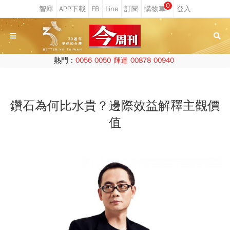
0
熱門：
0056
0050
輝達
00878
00940
鑽石為何比水貴？邊際效益解釋主觀價
值