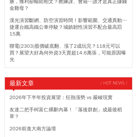
勝，獲利卻輸給柏文？教練課、會籍…誰才是真正賺錢
金雞母？
漢光演習斷網、防空演習時間！影響範圍、交通異動…
捷運台鐵高鐵公車停駛？城鎮韌性演習不配合最高罰
15萬
聯電(2303)股價破底翻、漲了2成玩完？118元可以
買？展望大好為何外資3天賣超14.6萬張，可能原因曝
光
最新文章
/ HOT NEWS /
2026年下半年投資展望：狂熱漲勢 vs 嚴峻現實
友達二把手柯富仁裸辭內幕！「落後群創」成最後稻
草？
2026前進大南方論壇