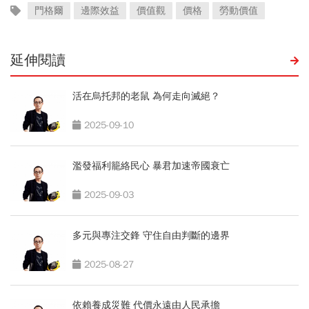
門格爾
邊際效益
價值觀
價格
勞動價值
延伸閱讀
活在烏托邦的老鼠 為何走向滅絕？
2025-09-10
濫發福利籠絡民心 暴君加速帝國衰亡
2025-09-03
多元與專注交鋒 守住自由判斷的邊界
2025-08-27
依賴養成災難 代價永遠由人民承擔