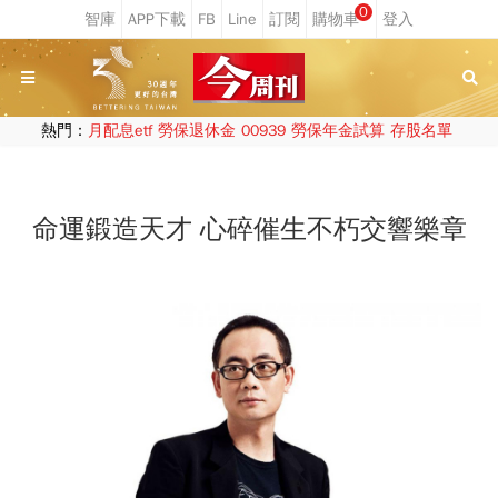
0
熱門：
月配息etf
勞保退休金
00939
勞保年金試算
存股名單
命運鍛造天才 心碎催生不朽交響樂章