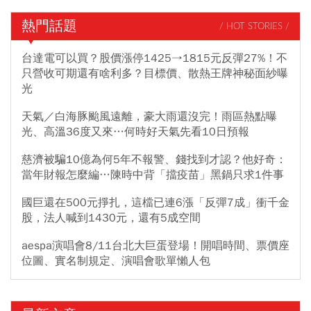
熱門話題
/ HOT STORIES /
台達電可以買？股價漲停1425→1815元反彈27%！不
只營收可期還有啥利多？目標價、散熱王牌神秘面紗曝
光
天氣／白海豚颱風遠離，豪大雨還沒完！雨區熱點曝
光、高溫36度又來…何時好天氣先看10日預報
慈濟被騙10億為何5年不報警、錢找到才認？他好奇：
當年財報怎麼編…陳時中背「擋疫苗」黑鍋只求1件事
國巨還在500元掙扎，這檔已連6漲「反彈7成」衝千金
股，法人喊到1430元，還有5成空間
aespa演唱會8/11台北大巨蛋登場！開唱時間、票價座
位圖、實名制規定、演唱會歌單懶人包