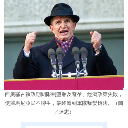
西奧塞古執政期間限制墮胎及避孕、經濟政策失敗，
使羅馬尼亞民不聊生，最終遭到軍隊叛變槍決。（圖
／達志）