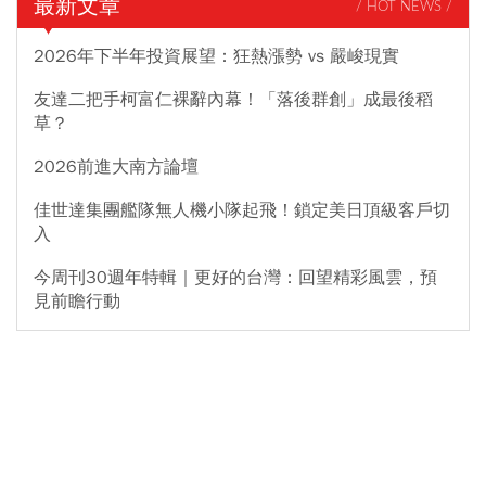
最新文章
/ HOT NEWS /
2026年下半年投資展望：狂熱漲勢 vs 嚴峻現實
友達二把手柯富仁裸辭內幕！「落後群創」成最後稻
草？
2026前進大南方論壇
佳世達集團艦隊無人機小隊起飛！鎖定美日頂級客戶切
入
今周刊30週年特輯｜更好的台灣：回望精彩風雲，預
見前瞻行動