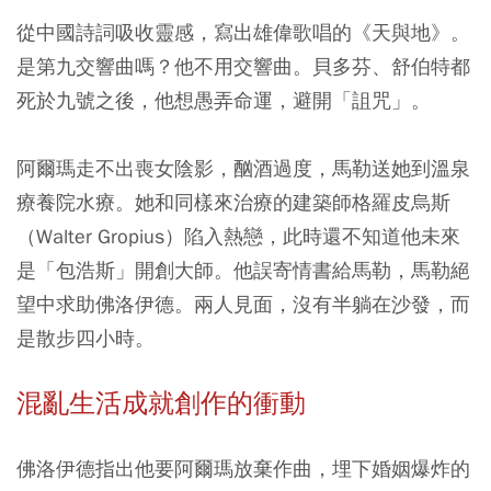
從中國詩詞吸收靈感，寫出雄偉歌唱的《天與地》。
是第九交響曲嗎？他不用交響曲。貝多芬、舒伯特都
死於九號之後，他想愚弄命運，避開「詛咒」。
阿爾瑪走不出喪女陰影，酗酒過度，馬勒送她到溫泉
療養院水療。她和同樣來治療的建築師格羅皮烏斯
（Walter Gropius）陷入熱戀，此時還不知道他未來
是「包浩斯」開創大師。他誤寄情書給馬勒，馬勒絕
望中求助佛洛伊德。兩人見面，沒有半躺在沙發，而
是散步四小時。
混亂生活成就創作的衝動
佛洛伊德指出他要阿爾瑪放棄作曲，埋下婚姻爆炸的