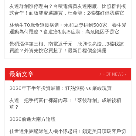
友達群創漲停理由？台積電傳買友達兩廠、比照群創模
式合作！面板雙虎選誰買，杜金龍：2檔都好但我選它
林炳生70歲食道癌病逝…永和豆漿拼到500家、養生愛
運動為何罹癌？食道癌初期5症狀：高危險因子是它
景碩漲停第三根、南電返千元，欣興快亮燈...3檔我該
買誰？外資先挑它買超了！最新目標價全揭露
最新文章
/ HOT NEWS /
2026年下半年投資展望：狂熱漲勢 vs 嚴峻現實
友達二把手柯富仁裸辭內幕！「落後群創」成最後稻
草？
2026前進大南方論壇
佳世達集團艦隊無人機小隊起飛！鎖定美日頂級客戶切