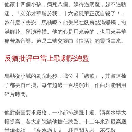
他家十四個小孩，病死八個。躲得過病魔，躲不過執
迷，「弟弟才華勝於我，十六歲風華正茂自殺了！」
為什麼？失戀。馬勒呢？他失戀在臥房點滿蠟燭，撒
滿鮮花，預演葬禮。他的心是用來碎的，也用來昇華
痛苦為音樂。這是二號交響曲《復活》的靈感由來。
反猶批評中當上歌劇院總監
馬勒從小城的劇院起步，職位叫「總監」，其實連椅
子都要自己擺。每年超過一百場演出，作曲只能利用
碎片時間。
他對樂團要求嚴格，一小節排練幾十遍。演奏水準大
幅提高，各大劇院請他擔任總監。十二年來到最高殿
堂維也納，「身為猶太人，我是闖入者，不受歡