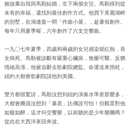
她放棄自我與馬勒結婚，生下兩個女兒。馬勒得到從
未有的幸福，還找到最佳創作方式。他買下美麗湖畔
的別墅，在湖邊蓋一間「作曲小屋」，趁暑假創作。
每年只用夏季喔，六年創作了六支交響曲。
一九○七年夏季，四歲和兩歲的女兒感染猩紅熱，長
女病死。馬勒被診斷有嚴重心臟病，無藥可醫。反猶
情緒高漲，他被迫辭去歌劇院總監。命運送來拐杖，
紐約大都會歌劇院請他到美國。
雙方都很驚訝，馬勒沒想到紐約演奏水準差那麼多，
大都會團員沒想到「暴君」比傳說可怕！但觀眾對他
如癡如醉，這才叫交響樂，以前聽的是少年樂團嗎？
從此在大西洋來回奔波。