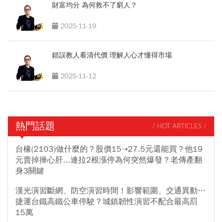
財富均分 為何救不了窮人？
2025-11-19
錯誤教人看清代價 理解人心才懂得市場
2025-11-12
熱門話題
/ HOT ARTICLES /
台橡(2103)做什麼的？股價15➝27.5元還能買？他19
元賣掉捶心肝...連拉2根漲停為何突然爆發？老傳產翻
身3關鍵
漢光演習斷網、防空演習時間！影響範圍、交通異動…
捷運台鐵高鐵公車停駛？城鎮韌性演習不配合最高罰
15萬