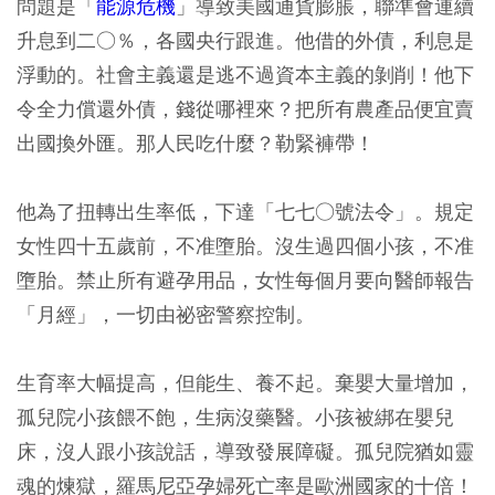
問題是「
能源危機
」導致美國通貨膨脹，聯準會連續
升息到二○％，各國央行跟進。他借的外債，利息是
浮動的。社會主義還是逃不過資本主義的剝削！他下
令全力償還外債，錢從哪裡來？把所有農產品便宜賣
出國換外匯。那人民吃什麼？勒緊褲帶！
他為了扭轉出生率低，下達「七七○號法令」。規定
女性四十五歲前，不准墮胎。沒生過四個小孩，不准
墮胎。禁止所有避孕用品，女性每個月要向醫師報告
「月經」，一切由祕密警察控制。
生育率大幅提高，但能生、養不起。棄嬰大量增加，
孤兒院小孩餵不飽，生病沒藥醫。小孩被綁在嬰兒
床，沒人跟小孩說話，導致發展障礙。孤兒院猶如靈
魂的煉獄，羅馬尼亞孕婦死亡率是歐洲國家的十倍！