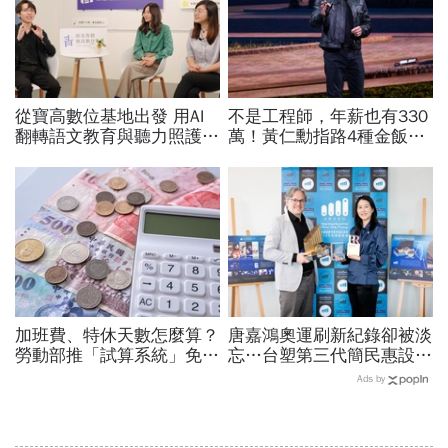
從寶高數位基地出發 用AI
不是工程師，年薪也有330
翻轉語文教育與聽力照護，
萬！黃仁勳指路4種金飯
科技如何讓世界更平權？
碗：免大學畢、人人有機會
過優渥生活…AI時代搶手職
業曝光
加班費、特休天數怎麼算？
唐嘉鴻奧運刷新紀錄卻被淡
勞動部推「試算系統」免代
忘…台塑第三代簡民惠設台
公式一鍵就能算，連勞退、
灣首座「創紀錄獎」：不是
Ads by
資遣費都能查
只有金牌才值得掌聲