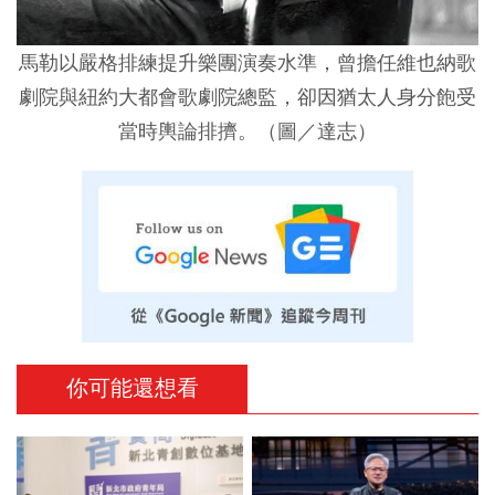
馬勒以嚴格排練提升樂團演奏水準，曾擔任維也納歌
劇院與紐約大都會歌劇院總監，卻因猶太人身分飽受
當時輿論排擠。（圖／達志）
你可能還想看