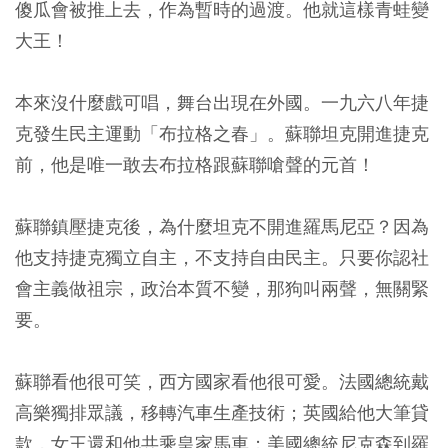
傻瓜會被推上去，作為暫時的過渡。他就這樣青蛙變
大王！
本來沒什麼戲可唱，舞台出現在外國。一九六八年捷
克發生民主運動「布拉格之春」。蘇聯坦克開進捷克
前，他是唯一敢去布拉格跟蘇聯嗆聲的元首！
蘇聯鎮壓捷克後，為什麼坦克不開進羅馬尼亞？因為
他支持捷克獨立自主，不支持自由民主。只要你認社
會主義做祖宗，政治本質不變，那狗叫兩聲，無關緊
要。
蘇聯看他很可笑，西方國家看他很可愛。法國總統戴
高樂獨排眾議，移轉汽車生產技術；英國給他大筆貸
款，女王還和他共乘皇家馬車；美國總統尼克森到羅