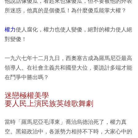
他說話像傻瓜，看起來也像傻瓜，但不要被他的外表
所迷惑，他真的是個傻瓜！為什麼傻瓜能掌大權？
權力
使人腐化，權力也使人變傻，絕對的權力使人絕
對變傻！
一九六七年十二月九日，西奧塞古成為羅馬尼亞最高
領導人。在社會主義共和國登大位，要詭計多端才能
在鬥爭中勝出嗎？
迷戀極權美學
要人民上演民族英雄歌舞劇
當時「羅馬尼亞毛澤東」喬治烏德治死了，權力真
空。黑箱政治中，各派勢力相持不下時，大家心中的