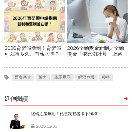
西奧塞古
權力
羅馬尼亞
經濟危機
極權
延伸閱讀
綏靖之策無用！姑息獨裁者換不到和平
2025-12-03