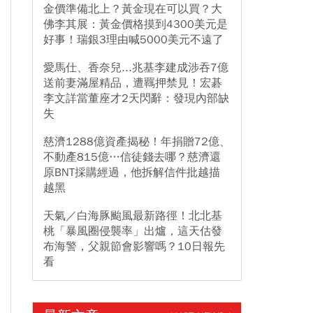
金價準備北上？黃金現在可以買？大
佛李其展：黃金價格摸到4300美元是
好事！瑞銀3理由喊5000美元不遠了
愛馬仕、香奈兒...兆基李建成涉吞7億
送前妻滿屋精品，遭羈押禁見！宏碁
李文詳當董座才2天閃辭：發現內部缺
失
慈濟1288億資產揭秘！年捐贈72億、
不動產815億…信徒錢去哪？慈濟還
原BNT採購經過，他拆解信件批越描
越黑
天氣／白海豚颱風最新路徑！北北基
桃「暴風圈侵襲率」出爐，這天估發
布海警，父親節會影響嗎？10日報先
看