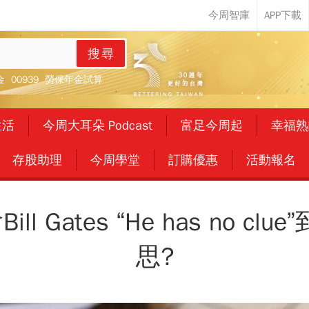
搜尋
金
00939
勞保年金試算
生活
今周大耳朵 Podcast
富足今周起
幸福熟
存股助理
今周學堂
訂購優惠
活動報名
Bill Gates “He has no 
思?