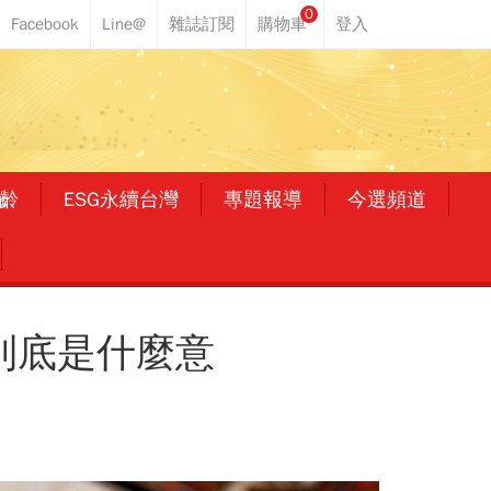
0
齡
ESG永續台灣
專題報導
今選頻道
clue”到底是什麼意