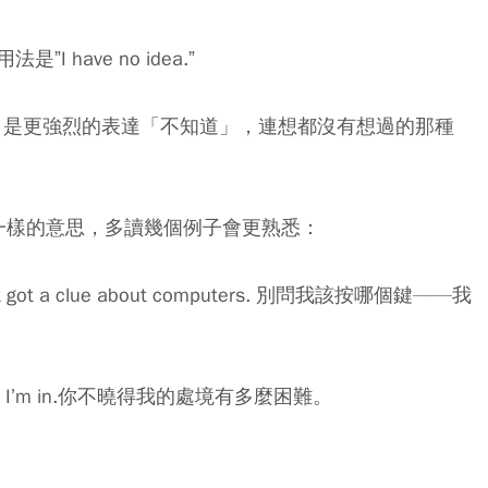
have no idea.”
ve no clue.” 是更強烈的表達「不知道」，連想都沒有想過的那種
a clue，一樣的意思，多讀幾個例子會更熟悉：
haven't got a clue about computers. 別問我該按哪個鍵——我
t position I’m in.你不曉得我的處境有多麼困難。