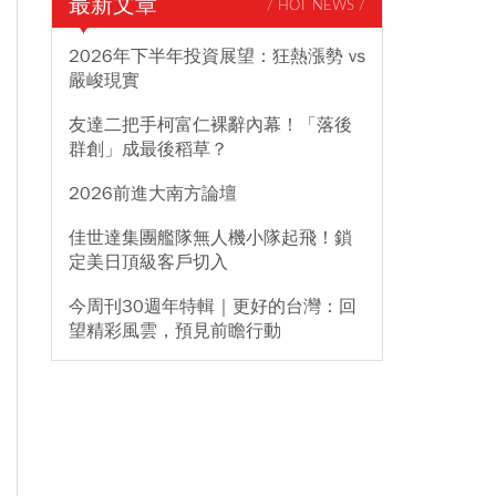
最新文章
/ HOT NEWS /
2026年下半年投資展望：狂熱漲勢 vs
嚴峻現實
友達二把手柯富仁裸辭內幕！「落後
群創」成最後稻草？
2026前進大南方論壇
佳世達集團艦隊無人機小隊起飛！鎖
定美日頂級客戶切入
今周刊30週年特輯｜更好的台灣：回
望精彩風雲，預見前瞻行動