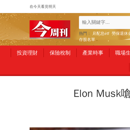
在今天看見明天
熱門：
月配息etf
勞保退休
存股名單
投資理財
保險稅制
產業時事
職場
Elon Musk嗆