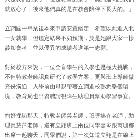
就放心了，後來他們真的是在教會陪伴下長大的。」
立翧國中畢業後本來申請安置鑑定，希望以此進入北
一女就學，但鑑定結果不如預期，於是她跟大家一樣
參加會考，並以優異的成績考進第一志願。
對於校方來說，一位全盲學生的入學也是極大挑戰，
不但特教老師認真研究了教學方案，更與班上導師做
充份溝通，入學前由母親帶著立翧進校熟悉整個環
境，教育局也出資聘請視障生助理員幫助學習事宜。
約好採訪那天，特教老師吳老師，班導嬿卉老師，助
理員慧萍老師，還有立翧班上兩位同學嘉岑跟芮珊都
出席一起聊天，同學們說，第一次知道立翧是在線上