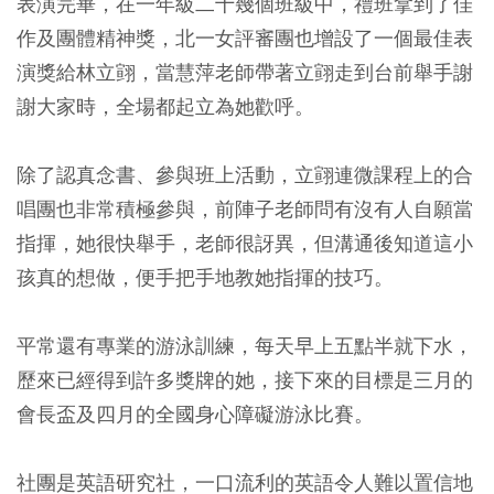
表演完畢，在一年級二十幾個班級中，禮班拿到了佳
作及團體精神獎，北一女評審團也增設了一個最佳表
演獎給林立翧，當慧萍老師帶著立翧走到台前舉手謝
謝大家時，全場都起立為她歡呼。
除了認真念書、參與班上活動，立翧連微課程上的合
唱團也非常積極參與，前陣子老師問有沒有人自願當
指揮，她很快舉手，老師很訝異，但溝通後知道這小
孩真的想做，便手把手地教她指揮的技巧。
平常還有專業的游泳訓練，每天早上五點半就下水，
歷來已經得到許多獎牌的她，接下來的目標是三月的
會長盃及四月的全國身心障礙游泳比賽。
社團是英語研究社，一口流利的英語令人難以置信地