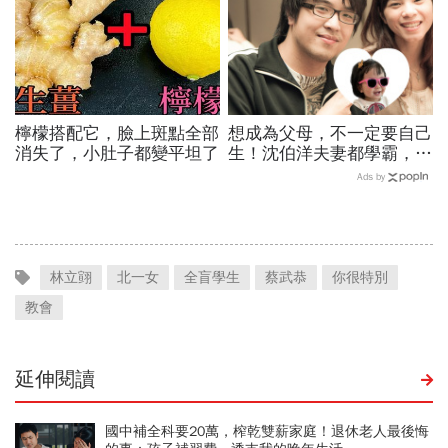
檸檬搭配它，臉上斑點全部
想成為父母，不一定要自己
消失了，小肚子都變平坦了
生！沈伯洋夫妻都學霸，歷
時兩年收養女兒：全家沒血
Ads by
緣關係，但我們彼此相愛
林立翧
北一女
全盲學生
蔡武恭
你很特別
教會
延伸閱讀
國中補全科要20萬，榨乾雙薪家庭！退休老人最後悔