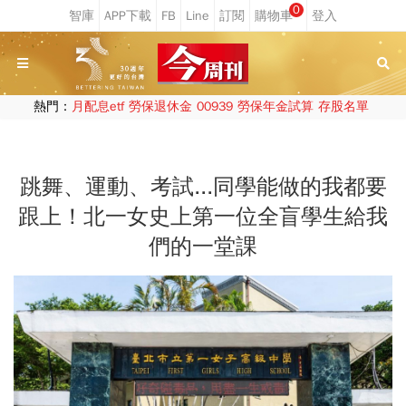
0
熱門：
月配息etf
勞保退休金
00939
勞保年金試算
存股名單
跳舞、運動、考試...同學能做的我都要
跟上！北一女史上第一位全盲學生給我
們的一堂課