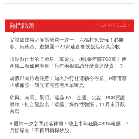
熱門話題
/ HOT ARTICLES /
父親節優惠／麥當勞買一送一、六福村免費玩！必勝
客、肯德基、遊樂園…29家速食餐飲飯店好康必收
川湖做什麼的？躋身「萬金股」抱1張年賺760萬！傳
產鐵工廠如何翻身「只有兩根鐵憑什麼賣這麼貴」？
暑假跟團旅遊注意！知名旅行社遭勒令停業、9家遭廢
止或撤照…觀光署完整黑名單曝光
欣興、南電、景碩、臻鼎-KY、金居、尖點...PCB買誰
最賺？杜金龍點名「這檔」爆炸性強漲，11月末升段
首選
AI股神一夕之間跌落神壇！他上半年狂賺439%報酬，7
月慘爆倉「不再用槓桿炒股」