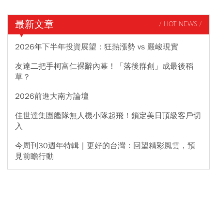
最新文章
/ HOT NEWS /
2026年下半年投資展望：狂熱漲勢 vs 嚴峻現實
友達二把手柯富仁裸辭內幕！「落後群創」成最後稻
草？
2026前進大南方論壇
佳世達集團艦隊無人機小隊起飛！鎖定美日頂級客戶切
入
今周刊30週年特輯｜更好的台灣：回望精彩風雲，預
見前瞻行動