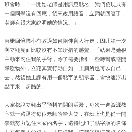
班會時，「一開始老師是用訊息點名，我們發現只有
一個同學沒有回應，後來改用語音，立翧就回答了，
老師有跟大家說明她的情況。」
芮珊回憶國小有教過如何陪伴盲人行走，因此第一次
與立翧見面比較沒有不知所措的感覺，「結果是她很
主動來勾住我的手臂，除了需要指引一些轉彎或避開
障礙物外，立翧其實行動自如，上廁所也可以自己
去，然後她上課有用一個點字的顯示器，會快速浮出
點字來，超酷的。」
大家都說立翧出乎預料的開朗活潑，每次一進資源教
室就一路逗得每位老師哈哈大笑，在班上也是從一開
學就努力記住大家的名字，還特地印了點字版的名條