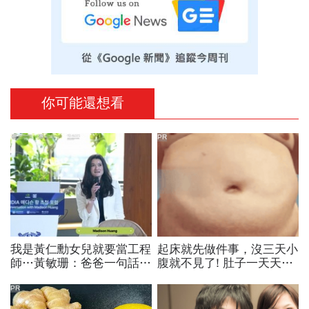
你可能還想看
PR
我是黃仁勳女兒就要當工程
起床就先做件事，沒三天小
師…黃敏珊：爸爸一句話，
腹就不見了! 肚子一天天變
讓我從電機系改廚藝學校
小！
「追尋所愛比跟潮流更重
PR
要」