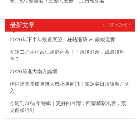
光、8/7颱風假？三颱怎麼走，10日報先看
最新文章
/ HOT NEWS /
2026年下半年投資展望：狂熱漲勢 vs 嚴峻現實
友達二把手柯富仁裸辭內幕！「落後群創」成最後稻
草？
2026前進大南方論壇
佳世達集團艦隊無人機小隊起飛！鎖定美日頂級客戶切
入
今周刊30週年特輯｜更好的台灣：回望精彩風雲，預
見前瞻行動