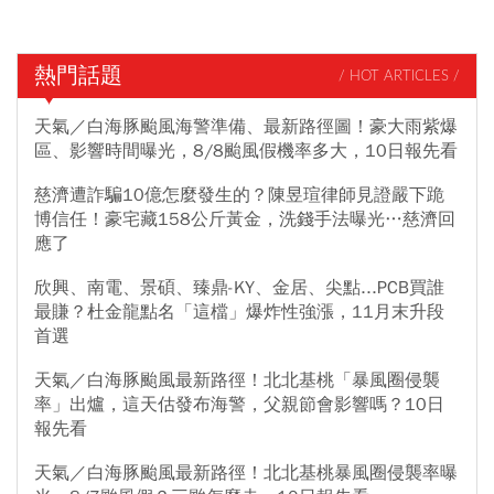
熱門話題
/ HOT ARTICLES /
天氣／白海豚颱風海警準備、最新路徑圖！豪大雨紫爆
區、影響時間曝光，8/8颱風假機率多大，10日報先看
慈濟遭詐騙10億怎麼發生的？陳昱瑄律師見證嚴下跪
博信任！豪宅藏158公斤黃金，洗錢手法曝光…慈濟回
應了
欣興、南電、景碩、臻鼎-KY、金居、尖點...PCB買誰
最賺？杜金龍點名「這檔」爆炸性強漲，11月末升段
首選
天氣／白海豚颱風最新路徑！北北基桃「暴風圈侵襲
率」出爐，這天估發布海警，父親節會影響嗎？10日
報先看
天氣／白海豚颱風最新路徑！北北基桃暴風圈侵襲率曝