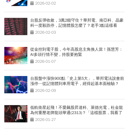
「20檔安心股」
2026-02-02
台股反彈收斂，3萬2能守住？華邦電、南亞科、晶豪
科一度殺跌停，記憶體股怎麼了？老手3點這樣看
2026-02-03
從金控到電子股，今年高股息主角換人當！孫慧芳：
AI多頭行情不變，持股要抱緊
2026-01-07
台股盤中漲快900點「史上第5大」，華邦電法說會前
漲停…從記憶體到車用電子，經得起基本面檢驗？
2026-02-09
低軌衛星起飛！不愛飆股昇達科、萊德光電，杜金龍
為何重壓老牌龍頭華通(2313)？「這檔股票，我看了
30年」
2026-01-27