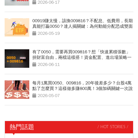
2026-06-17
00919賺太慢，該換009816？不配息、低費用，長期
真能打贏0050？達人揭關鍵：為何動能分配恐成雙面
刃
2026-05-19
有了0050，需要再買009816？想「快速累積張數」
拚財富自由，兩檔這樣搭！資金配置、進出場策略一
次看
2026-06-11
每月1萬買0050、009816，20年後差多少？台股4萬
點了怎麼買？這樣做多賺800萬！3個加碼關鍵一次說
清楚
2026-05-07
熱門話題
/ HOT STORIES /