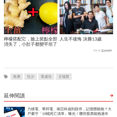
休金
檸檬搭配它，臉上斑點全部
人生不後悔 決勝13歲
消失了，小肚子都變平坦了
Ads by
長庚
兒少
受虐兒
王瑞慧
延伸閱讀
力積電、華邦電、南亞科崩到跌停，記憶體能抱？大
戶棄守「19檔死亡清單」曝光！哪些股票能抱過年