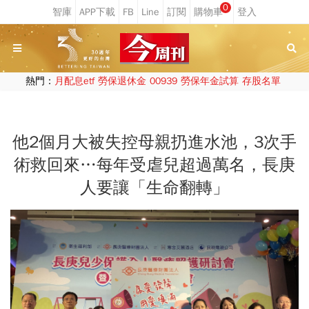
0
熱門：
月配息etf
勞保退休金
00939
勞保年金試算
存股名單
他2個月大被失控母親扔進水池，3次手
術救回來…每年受虐兒超過萬名，長庚
人要讓「生命翻轉」