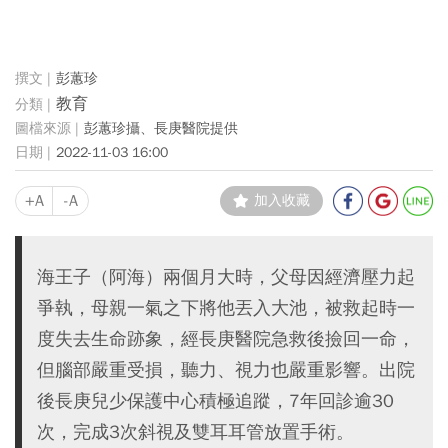
彭蕙珍
教育
彭蕙珍攝、長庚醫院提供
2022-11-03 16:00
+A
-A
加入收藏
海王子（阿海）兩個月大時，父母因經濟壓力起
爭執，母親一氣之下將他丟入大池，被救起時一
度失去生命跡象，經長庚醫院急救後撿回一命，
但腦部嚴重受損，聽力、視力也嚴重影響。出院
後長庚兒少保護中心積極追蹤，7年回診逾30
次，完成3次斜視及雙耳耳管放置手術。