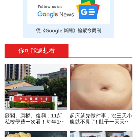
你可能還想看
PR
薇閣、康橋、復興...11所
起床就先做件事，沒三天小
私校學費一次看！每年100
腹就不見了! 肚子一天天變
萬值得嗎？專家教你如何籌
小！
出孩子教育費、還能兼存退
PR