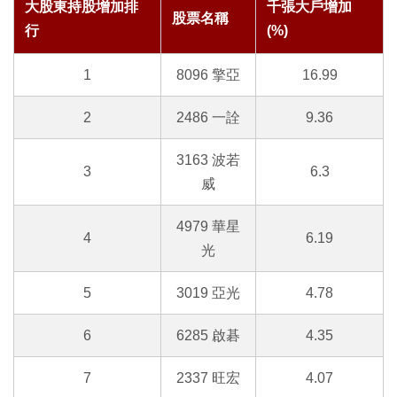
大股東持股增加排
千張大戶增加
股票名稱
行
(%)
1
8096 擎亞
16.99
2
2486 一詮
9.36
3163 波若
3
6.3
威
4979 華星
4
6.19
光
5
3019 亞光
4.78
6
6285 啟碁
4.35
7
2337 旺宏
4.07