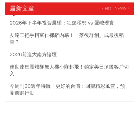
最新文章
/ HOT NEWS /
2026年下半年投資展望：狂熱漲勢 vs 嚴峻現實
友達二把手柯富仁裸辭內幕！「落後群創」成最後稻
草？
2026前進大南方論壇
佳世達集團艦隊無人機小隊起飛！鎖定美日頂級客戶切
入
今周刊30週年特輯｜更好的台灣：回望精彩風雲，預
見前瞻行動