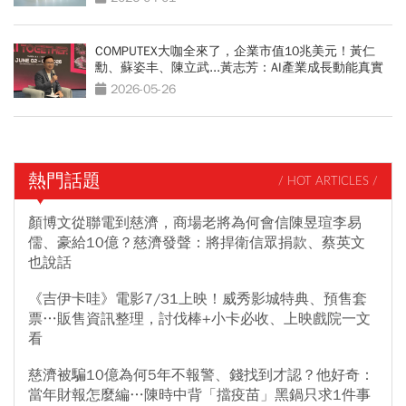
COMPUTEX大咖全來了，企業市值10兆美元！黃仁
勳、蘇姿丰、陳立武...黃志芳：AI產業成長動能真實
2026-05-26
熱門話題
/ HOT ARTICLES /
顏博文從聯電到慈濟，商場老將為何會信陳昱瑄李易
儒、豪給10億？慈濟發聲：將捍衛信眾捐款、蔡英文
也說話
《吉伊卡哇》電影7/31上映！威秀影城特典、預售套
票…販售資訊整理，討伐棒+小卡必收、上映戲院一文
看
慈濟被騙10億為何5年不報警、錢找到才認？他好奇：
當年財報怎麼編…陳時中背「擋疫苗」黑鍋只求1件事