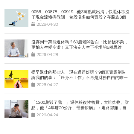
0056、00878、00919...他3萬點就出清，快退休卻沒
了現金流慘痛教訓：台股漲多如何賣股？存股族3個
穩賺指南
2026-04-30
沒存到千萬能退休嗎？60歲老闆告白：比起錢不夠，
更怕人生變空虛！真正決定人生下半場的5種思維
2026-04-28
提早退休的那些人，現在過得好嗎？9個真實案例告
訴我們的事：「終身不工作」不再是財務自由的唯一
解
2026-04-27
「1300萬毀了我！」退休報復性犒賞，大吃炸物、甜
點，他「4年胖20公斤、罹糖尿病」：走路都痛，自
由也沒了
2026-04-24