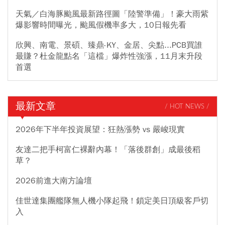
天氣／白海豚颱風最新路徑圖「陸警準備」！豪大雨紫
爆影響時間曝光，颱風假機率多大，10日報先看
欣興、南電、景碩、臻鼎-KY、金居、尖點...PCB買誰
最賺？杜金龍點名「這檔」爆炸性強漲，11月末升段
首選
最新文章
/ HOT NEWS /
2026年下半年投資展望：狂熱漲勢 vs 嚴峻現實
友達二把手柯富仁裸辭內幕！「落後群創」成最後稻
草？
2026前進大南方論壇
佳世達集團艦隊無人機小隊起飛！鎖定美日頂級客戶切
入