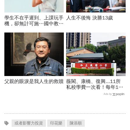
學生不在乎遲到、上課玩手
人生不後悔 決勝13歲
機，卻無計可施…國中教師
裸辭告白：早自習就感到疲
倦「樣樣靠班經、早晚發神
經」
父親的眼淚是我人生的救贖
薇閣、康橋、復興...11所
私校學費一次看！每年100
萬值得嗎？專家教你如何籌
Ads by
出孩子教育費、還能兼存退
休金
或者影響力投資
印花樂
陳添順