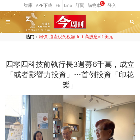
0
熱門：
房價
遺產稅免稅額
fed
高股息etf
美元
四零四科技前執行長3週募6千萬，成立
「或者影響力投資」…首例投資「印花
樂」