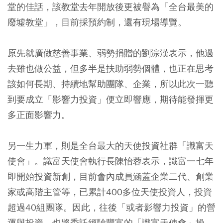
堂的佳話，該教堂去年開放後更被譽為「全台最美的
廢墟教堂」，目前採預約制，還有現場導覽。
原先就廣做慈善事業、弱勢捐贈的劉淙漢表示，他過
去雖也做公益，但多半是扶助弱勢個體，也正在思考
該如何長期、持續地幫助團隊、企業，所以此次一聽
到要成立「影響力投資」便立即響應，期待能發揮更
多正面影響力。
另一生力軍，則是全台最大的天使投資社群「識富天
使會」。識富天使會執行長陳怡蓉表示，識富一七年
即開始投資新創，目前會內成員涵蓋企業二代、創業
家或高階主管等，已累計400多位天使投資人，投資
超過40組團隊。因此，往後「或者影響力投資」的營
運與投資，也將委託經驗豐富的「識富天使會」操