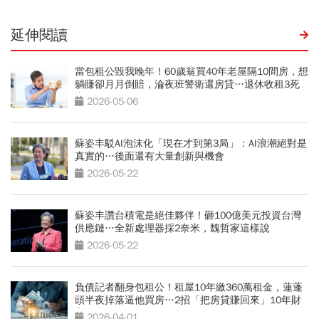
延伸閱讀
當包租公毀我晚年！60歲翁買40年老屋隔10間房，想
躺賺卻月月倒賠，淪夜班警衛還房貸…退休收租3死
穴
2026-05-06
蘇姿丰駁AI泡沫化「現在才到第3局」：AI浪潮絕對是
真實的…後面還有大量創新與機會
2026-05-22
蘇姿丰讚台積電是絕佳夥伴！砸100億美元投資台灣
供應鏈…全新處理器採2奈米，魏哲家這樣說
2026-05-22
負債記者翻身包租公！租屋10年繳360萬租金，蓮蓬
頭半夜掉落逼他買房…2招「把房貸賺回來」10年財
富自由
2026-04-01