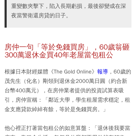
重變數夾擊下，陷入長期虧損，最後卻變成在深
夜當警衛還房貸的日子。
房仲一句「等於免錢買房」，60
歲翁砸
300
萬退休金買40
年老屋當包租公
根據日本財經媒體《The Gold Online》
報導
，60歲的
茂先生（化名）剛領到退休金2000萬日圓（約合新
台幣400萬元），在房仲業者提供的投資試算表吸
引，
房仲宣稱：「鄰近大學，學生租屋需求穩定，租
金支應貸款綽綽有餘，等於是免錢買房。」
他心裡正打著當包租公的如意算盤：「退休後我要當