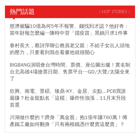
熱門話題
/ HOT STORIES /
慈濟被騙10億為何5年不報警、錢找到才認？他好奇：
當年財報怎麼編…陳時中背「擋疫苗」黑鍋只求1件事
眷村長大，蔡詩萍聊公務員老父親：不給子女出人頭地
的壓力，只要看到我在看書他就很開心
BIGBANG演唱會台灣時間、票價、座位圖出爐！實名制
台北高雄4場搶票日期、售票平台…GD/大聲/太陽全來
了
欣興、南電、景碩、臻鼎-KY、金居、尖點...PCB買誰
最賺？杜金龍點名「這檔」爆炸性強漲，11月末升段
首選
川湖做什麼的？躋身「萬金股」抱1張年賺760萬！傳
產鐵工廠如何翻身「只有兩根鐵憑什麼賣這麼貴」？