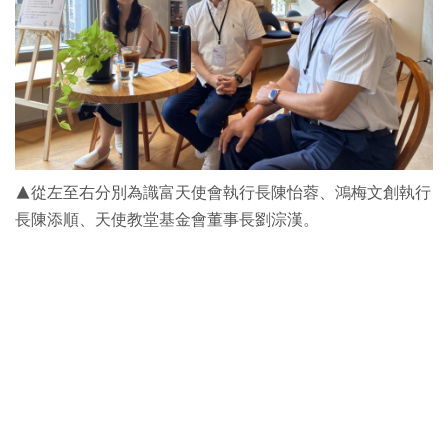
▲從左至右分別為識富天使會執行長陳怡蓉、鴻梅文創執行
長陳添順、天使教堂基金會董事長劉淙漢。