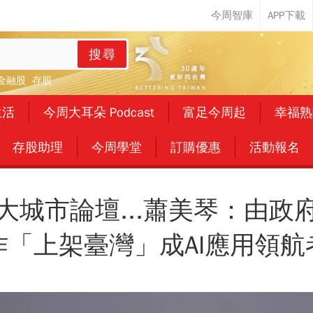
搜尋
金融股
存股
生活
今周大耳朵 Podcast
富足今周起
幸福熟
存股助理
今周學堂
訂購優惠
活動報名
大城市論壇...蕭美琴：由政
作「上架臺灣」成AI應用領航