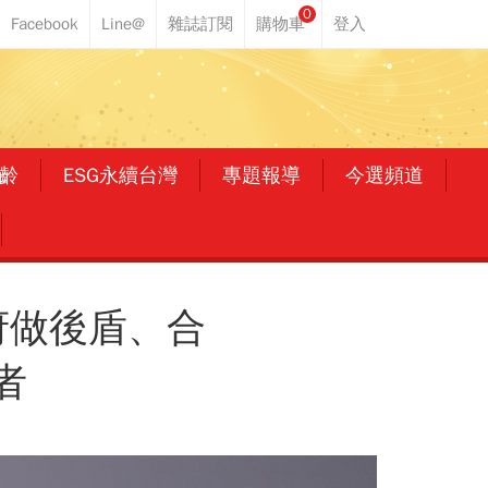
0
齡
ESG永續台灣
專題報導
今選頻道
府做後盾、合
者