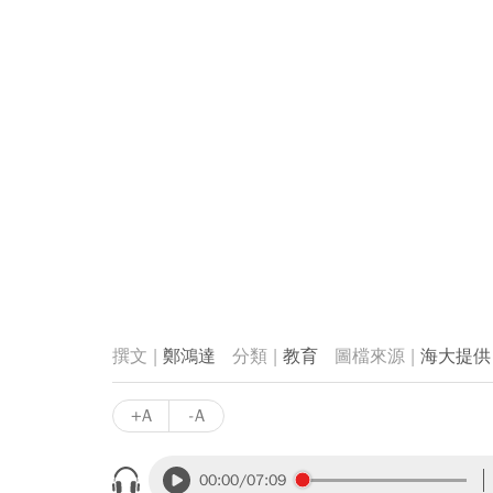
鄭鴻達
教育
海大提供
+A
-A
00:00
/07:09