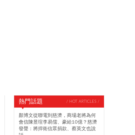
熱門話題
/ HOT ARTICLES /
顏博文從聯電到慈濟，商場老將為何
會信陳昱瑄李易儒、豪給10億？慈濟
發聲：將捍衛信眾捐款、蔡英文也說