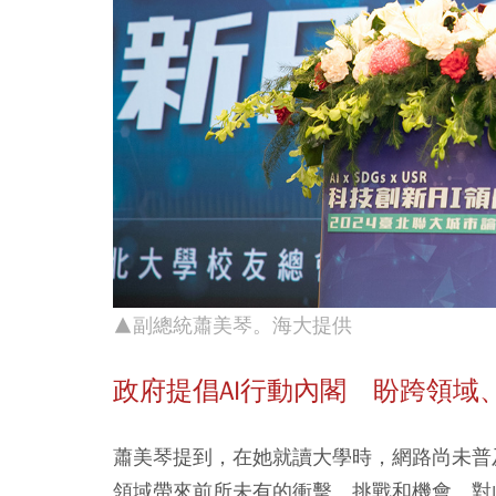
▲副總統蕭美琴。海大提供
政府提倡AI行動內閣 盼跨領域
蕭美琴提到，在她就讀大學時，網路尚未普
領域帶來前所未有的衝擊、挑戰和機會。對此