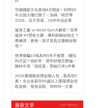
話
空總國家文化基地8月開放！封閉90
年古蹟大樓打開了…加碼「晴空季
2026」這天登場，16件作品必看
健身工廠 vs World Gym大解密！世界
健身-KY營收大勝，獲利卻輸給柏文？
教練課、會籍…誰才是真正賺錢金雞
母？
慈濟被騙10億為何5年不報警、錢找
到才認？他好奇：當年財報怎麼編…
陳時中背「擋疫苗」黑鍋只求1件事
2026重陽敬老禮金懶人包，最高領5
萬！全台各縣市65歲以上重陽禮金領
取資格、發放金額、何時領一次看
最新文章
/ HOT NEWS /