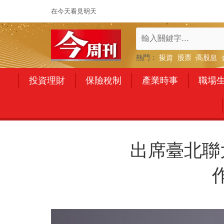
在今天看見明天
熱門：
投資
股票
高股息
投資理財
保險稅制
產業時事
職場
出席臺北聯