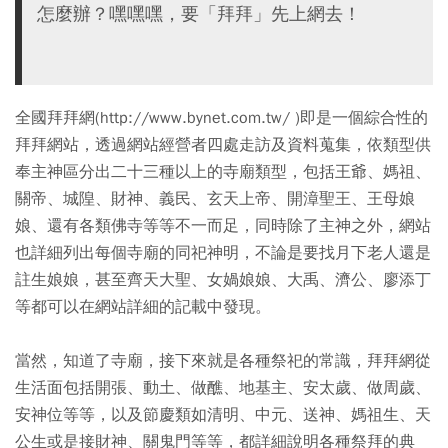
怎麼辦？嘿嘿嘿，要「拜拜」先上網去！
全國拜拜網(http://www.bynet.com.tw/ )即是一個綜合性的
拜拜網站，透過網站經營者四處走訪及資料蒐集，依類型供
奉主神區分出二十三種以上的寺廟類型，包括王爺、媽祖、
關帝、城隍、財神、義民、玄天上帝、開漳聖王、王母娘
娘、還有各類佛寺等等不一而足，同時除了主神之外，網站
也詳細列出每個寺廟的同祀神明，不論是要找月下老人還是
註生娘娘，甚至齊天大聖、女媧娘娘、大禹、濟公、廖添丁
等都可以在網站詳細的記載中發現。
當然，知道了寺廟，接下來就是各種祭祀的常識，拜拜網從
生活面包括開張、動土、做醮、地基主、安太歲、做周歲、
安神位等等，以及節慶類如清明、中元、送神、媽祖生、天
公生或是接財神、關鬼門等等，都詳細說明各種祭拜的典