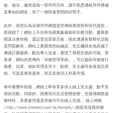
故、做法，儼然成為一部拜拜百科，讓不熟悉傳統拜拜禮儀
及事由的網友，有了一個快速查閱的好幫手。
此外，若您以為這個拜拜網盡是些傳統東西而和現代脫節，
那就錯了！網站上不但有包羅萬象最新的宗教活動、慶典新
聞及法會快報，還設置信眾留言板，彼此溝通各類祭祀活動
及問題解答，網站上要購買些結緣品，也五臟俱全地具備了
傳真訂購服務，配合專人送達，實現了簡易交易的可能。更
甚者，網站內宣傳的「寺廟管理系統」，可以協助寺廟進行
廟產、信眾、捐款管理及拜斗、點燈、安太歲等多樣資訊系
統，可說是應有盡有，而且直接切入利基市場。
每年農曆年前後，網路上即有眾多供人線上安太歲、點平安
燈的活動，同樣的，因應現代生活形態改變，也發揮網路虛
擬特性，若要參拜還是求籤均可在線上完成， 線上神殿
( http://www.intellect.com.tw/temple/ )就提供這樣的服