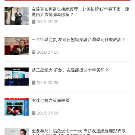
友達宣布柯富仁接總經理，赴美掛牌17年突下市，連
拋兩大震撼彈為哪樁？
2019-09-09
三年牢獄之災 友達反壟斷案讓台灣學到什麼教訓？
2018-07-13
趁三星熄火 群創、友達能扳回十年劣勢？
2018-03-28
友達七將六策滅韓國
2015-07-09
重要布局》臨危受命一千天 專訪友達總經理彭双浪