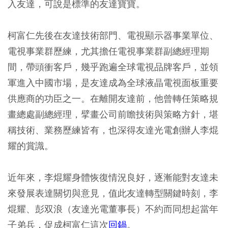
入友達，可說是標準的友達寶寶。
柯富仁先後在友達技術部門、電視顯示器事業單位、
電視事業群歷練，尤其擔任電視事業群副總經理期
間，帶頭衝客戶，幾乎跑遍全球電視品牌客戶，並領
軍進入中國市場，是友達成為全球液晶電視面板重要
供應商的功臣之一。在離開友達前，他曾轉任策略規
畫總處副總經理，擘畫公司前瞻技術與策略方針，堪
稱技術、業務歷練皆有，也深得友達光電創辦人李焜
耀的賞識。
近年來，李焜耀身體恢復情況良好，逐漸能對友達未
來發展表達關切與意見，值此友達轉型關鍵時刻，李
焜耀、彭双浪（友達光電董事長）不約而同想起當年
子弟兵，促成柯富仁這次
回鍋
。