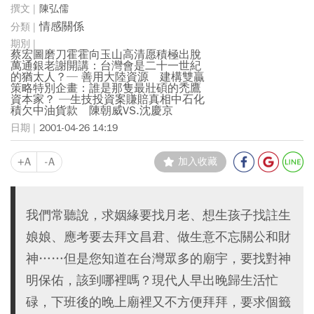
陳弘儒
情感關係
蔡宏圖磨刀霍霍向玉山高清愿積極出脫
萬通銀老謝開講：台灣會是二十一世紀
的猶太人？─ 善用大陸資源 建構雙贏
策略特別企畫：誰是那隻最壯碩的禿鷹
資本家？ ─生技投資案賺賠真相中石化
積欠中油貨款 陳朝威VS.沈慶京
2001-04-26 14:19
+A
-A
加入收藏
我們常聽說，求姻緣要找月老、想生孩子找註生
娘娘、應考要去拜文昌君、做生意不忘關公和財
神……但是您知道在台灣眾多的廟宇，要找對神
明保佑，該到哪裡嗎？現代人早出晚歸生活忙
碌，下班後的晚上廟裡又不方便拜拜，要求個籤