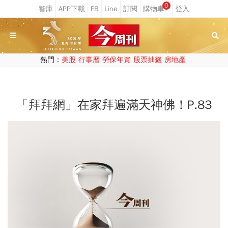
0
熱門：
美股
行事曆
勞保年資
股票抽籤
房地產
「拜拜網」在家拜遍滿天神佛！P.83