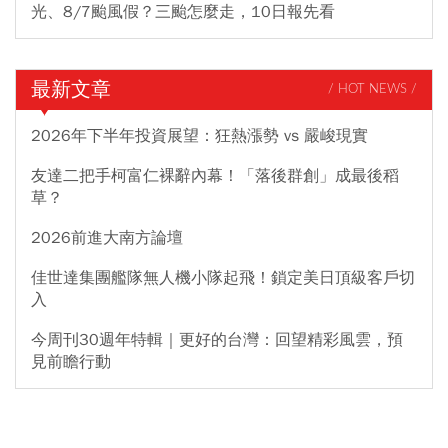
光、8/7颱風假？三颱怎麼走，10日報先看
最新文章
/ HOT NEWS /
2026年下半年投資展望：狂熱漲勢 vs 嚴峻現實
友達二把手柯富仁裸辭內幕！「落後群創」成最後稻
草？
2026前進大南方論壇
佳世達集團艦隊無人機小隊起飛！鎖定美日頂級客戶切
入
今周刊30週年特輯｜更好的台灣：回望精彩風雲，預
見前瞻行動