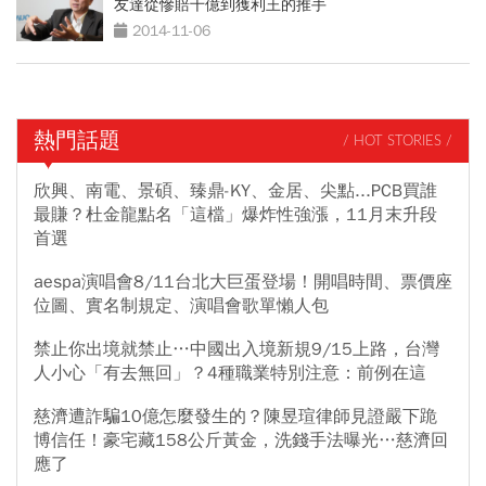
友達從慘賠千億到獲利王的推手
2014-11-06
熱門話題
/ HOT STORIES /
欣興、南電、景碩、臻鼎-KY、金居、尖點...PCB買誰
最賺？杜金龍點名「這檔」爆炸性強漲，11月末升段
首選
aespa演唱會8/11台北大巨蛋登場！開唱時間、票價座
位圖、實名制規定、演唱會歌單懶人包
禁止你出境就禁止…中國出入境新規9/15上路，台灣
人小心「有去無回」？4種職業特別注意：前例在這
慈濟遭詐騙10億怎麼發生的？陳昱瑄律師見證嚴下跪
博信任！豪宅藏158公斤黃金，洗錢手法曝光…慈濟回
應了