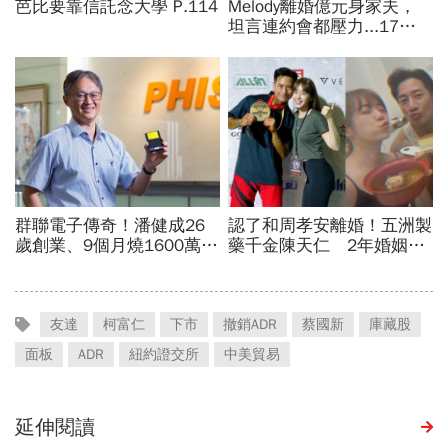
友達
柯富仁
下市
撤銷ADR
蔡國新
庫藏股
面板
ADR
紐約證交所
中美貿易
延伸閱讀