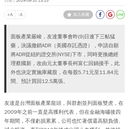
2019-09-10 13:15
+A
-A
加入收藏
面板產業嚴峻，友達董事會昨(9)日連下三帖猛
藥，決議撤銷ADR（美國存託憑證），申請自願
將ADR從紐約證交所(NYSE)下市，同時更換總經
理蔡國新，改由元太董事長柯富仁回鍋接手，此
外也決定實施庫藏股，在每股5.71元至11.84元
間、預計買回12.5萬張。
友達是台灣面板產業龍頭，與群創並列面板雙虎，在
2009年之前一直是高獲利代表，但在金融海嘯後四
年期間，不僅虧損累累，公司也忙著償還高額負債、