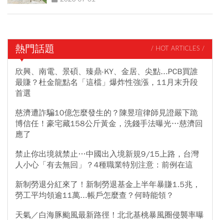
熱門話題
/ HOT ARTICLES /
欣興、南電、景碩、臻鼎-KY、金居、尖點...PCB買誰
最賺？杜金龍點名「這檔」爆炸性強漲，11月末升段
首選
慈濟遭詐騙10億怎麼發生的？陳昱瑄律師見證嚴下跪
博信任！豪宅藏158公斤黃金，洗錢手法曝光…慈濟回
應了
禁止你出境就禁止…中國出入境新規9/15上路，台灣
人小心「有去無回」？4種職業特別注意：前例在這
新制勞退分紅來了！新制勞退基金上半年暴賺1.5兆，
勞工平均領逾11萬...帳戶怎麼查？何時能領？
天氣／白海豚颱風最新路徑！北北基桃暴風圈侵襲率曝