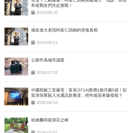
友達下三帖猛藥！柯富仁回鍋勇氣過人 他說：回去
和老戰友們共赴挑戰！
2019-09-10
揭友達大老找柯富仁回鍋的背後真相
2019-09-11
公廁作為城市議題
2026-07-22
中國死敵三安爆雷，富采(3714)股價1個月飆5成！彭
双浪領軍殺入光通訊新賽道，明年能迎來爆發期？
2026-04-10
哈維爾與龍瑛宗之椅
2026-07-01