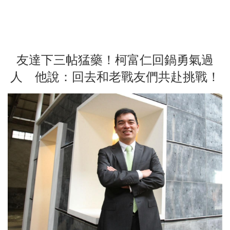
友達下三帖猛藥！柯富仁回鍋勇氣過
人 他說：回去和老戰友們共赴挑戰！