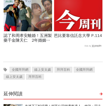
認了和周孝安離婚！五洲製
芭比要靠信託念大學 P.114
藥千金陳天仁 2年婚姻劃
句點：和平離婚、好聚好散
Ads by
全國拜拜網
線上安太歲
拜拜百科
全國拜拜網
線上安太歲
拜拜百科
延伸閱讀