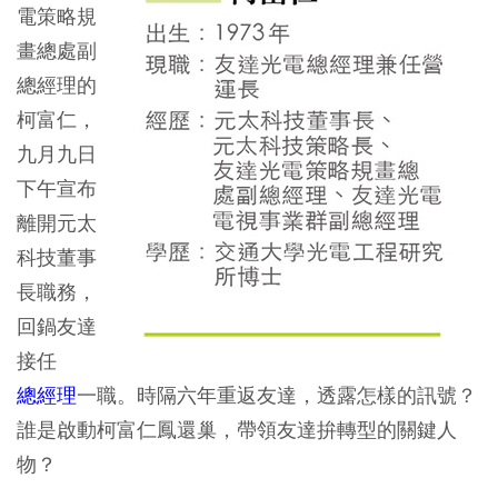
電策略規
畫總處副
總經理的
柯富仁，
九月九日
下午宣布
離開元太
科技董事
長職務，
回鍋友達
接任
總經理
一職。時隔六年重返友達，透露怎樣的訊號？
誰是啟動柯富仁鳳還巢，帶領友達拚轉型的關鍵人
物？