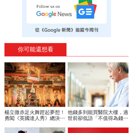
你可能還想看
楊立微赤足火舞蹬起夢想！
他錢多到能買醫院大樓，過
勇闖《英國達人秀》總決
世前卻低語「不值得為錢犧
賽，喜悅背後苦藏23年汗
牲自己」...安寧醫師從兩個
與淚：我想一路舞到99歲
臨終病人學到的人生啟示