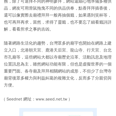
務，除了可選擇不同的神明參拜，網站還細心地準備多種供
品，網友可用滑鼠拖曳不同的供品供奉，點香拜拜插香後，
還可以像實際去廟禮拜拜一般再抽個籤，如果遇到笑杯等，
也可再拜再求，當然，求得了靈籤，也不要忘了細看籤詩詳
解，看看所求之事的吉凶。
隨著網路生活化的趨勢，台灣眾多的廟宇也開始在網路上建
立入口，北港朝天宮、鹿港天后宮、龍山寺、行天宮、台北
市孔廟等，這些網站大都以寺廟歷史沿革、活動訊息及地理
位置訊息為主，雖然網站功能有限，但也是虛擬世界的一個
重要門面。各寺廟及拜拜相關網站的成形，不但少了台灣寺
廟背後眾多權力與利益糾葛的複雜文化，反而多了分親切與
方便。
( Seednet 網址：www.seed.net.tw )