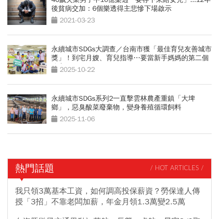
後貧病交加：6個樂透得主悲慘下場啟示
2021-03-23
永續城市SDGs大調查／台南市獲「最佳育兒友善城市
獎」！到宅月嫂、育兒指導⋯要當新手媽媽的第二個
娘家
2025-10-22
永續城市SDGs系列2一直擊雲林農產重鎮「大埤
鄉」，惡臭酸菜廢棄物，變身養殖循環飼料
2025-11-06
熱門話題
/ HOT ARTICLES /
我只領3萬基本工資，如何調高投保薪資？勞保達人傳
授「3招」不靠老闆加薪，年金月領1.3萬變2.5萬