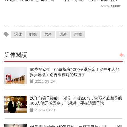
VSAI 四大狀態，隨時接住
手、陳彥誠拼出第二成長曲
Ads by
孩子!
線！一窺合隆毛廠接班學
退休
婚姻
房產
遺產
離婚
延伸閱讀
50歲開始存，65歲就有1000萬退休金！給中年人的
投資建議：別再浪費時間炒股了
2021-03-24
20年前癌母臨終一句話…年虧18％，法藍瓷總裁發給
400人億元感恩金：「謝謝」要在這輩子說
2021-03-23
46歲失業男子中10億樂透「要存下來給女兒」...12年