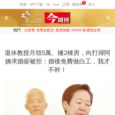
0
熱門：
台積電
兆豐金配息
股票抽籤
00929
航運股走勢
退休教授月領5萬、擁2棟房，向打掃阿
姨求婚卻被拒：婚後免費做白工，我才
不幹！