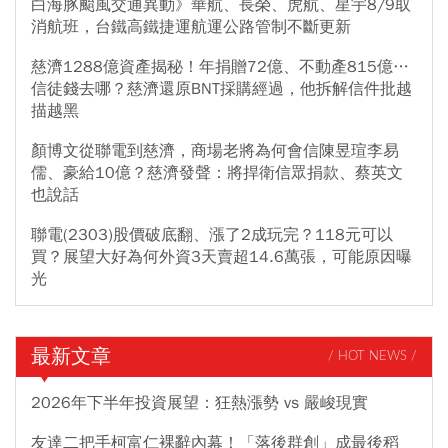
白海豚颱風交通異動》華航、長榮、虎航、星宇8/9取
消航班，台鐵高鐵捷運航運公路管制不斷更新
慈濟1288億資產揭秘！年捐贈72億、不動產815億…
信徒錢去哪？慈濟還原BNT採購經過，他拆解信件批越
描越黑
顏博文從聯電到慈濟，商場老將為何會信陳昱瑄李易
儒、豪給10億？慈濟發聲：將捍衛信眾捐款、蔡英文
也說話
聯電(2303)股價破底翻、漲了2成玩完？118元可以
買？展望大好為何外資3天賣超14.6萬張，可能原因曝
光
最新文章
/ HOT NEWS /
2026年下半年投資展望：狂熱漲勢 vs 嚴峻現實
友達二把手柯富仁裸辭內幕！「落後群創」成最後稻