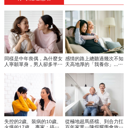
同樣是中年喪偶，為什麼女
感情的路上總聽過幾次不知
人寧願單身，男人卻多半再
天高地厚的「我養你」....
婚？過來人一語道出關鍵
但長大後我才明白，只有爸
爸說的那句最真
失控的2歲、裝病的10歲、
從極地超馬搭檔、到合力扛
火爆的17歲... 專家：搞懂
百年家業…陳焜耀學會放