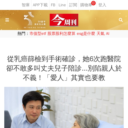
0
熱門：
市值型etf
股票股利怎麼算
esg是什麼
天氣
AI
從乳癌篩檢到手術確診，她6次跑醫院
卻不敢多叫丈夫兒子陪診...別陷親人於
不義！「愛人」其實也要教