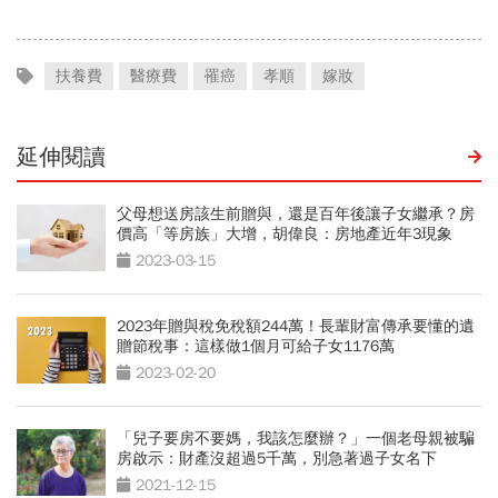
扶養費
醫療費
罹癌
孝順
嫁妝
延伸閱讀
父母想送房該生前贈與，還是百年後讓子女繼承？房
價高「等房族」大增，胡偉良：房地產近年3現象
2023-03-15
2023年贈與稅免稅額244萬！長輩財富傳承要懂的遺
贈節稅事：這樣做1個月可給子女1176萬
2023-02-20
「兒子要房不要媽，我該怎麼辦？」一個老母親被騙
房啟示：財產沒超過5千萬，別急著過子女名下
2021-12-15