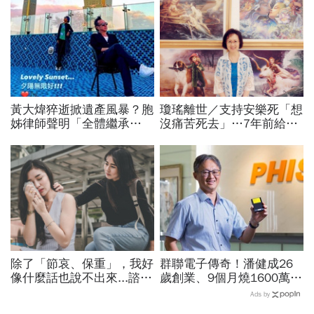
黃大煒猝逝掀遺產風暴？胞
瓊瑤離世／支持安樂死「想
姊律師聲明「全體繼承
沒痛苦死去」…7年前給孩
人」，女友Vicky嗆違法！
子交代身後事的一封信：這
20年感情零繼承？兩情境
10件事千萬別對我做
才能分
除了「節哀、保重」，我好
群聯電子傳奇！潘健成26
像什麼話也說不出來...諮商
歲創業、9個月燒1600萬
心理師教你：如何安慰喪親
「支票簽到腳軟」...一度登
Ads by
的朋友
上櫃股王，隨身碟小公司如