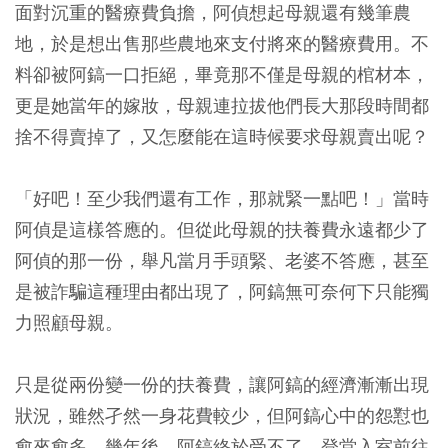
面對沉重的醫療費負擔，阿偵想起母親還有幾筆農
地，於是想出售那些農地來支付將來的醫療費用。不
料卻被阿鎬一口拒絕，畢竟那不僅是母親的棺材本，
更是她當年的嫁妝，母親連拉拔他們長大那段時間都
捨不得賣掉了，又怎麼能在這時候要求母親賣出呢？
「好吧！至少我們還有工作，那就緊一點吧！」當時
阿偵是這樣答應的。但從此母親的扶養費永遠都少了
阿偵的那一份，舉凡當月手頭緊、老婆不答應，甚至
是被詐騙這種理由都出現了，阿鎬無可奈何下只能獨
力照顧母親。
只是從兩份變一份的扶養費，讓阿鎬的經濟漸漸出現
狀況，雖然孑然一身花費較少，但阿鎬心中的怨懟也
愈來愈多。幾年後，阿鎬終於受不了，登堂入室前往