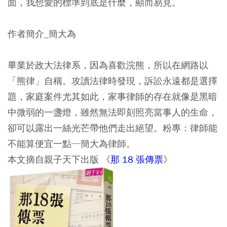
面，我想愛的標準到底是什麼，顯而易見。
作者簡介_簡大為
畢業於政大法律系，因為喜歡浣熊，所以在網路以
「熊律」自稱。攻讀法律時發現，訴訟永遠都是選擇
題，家庭案件尤其如此，家事律師的存在就像是黑暗
中微弱的一盞燈，雖然無法即刻照亮當事人的生命，
卻可以露出一絲光芒帶他們走出絕望。粉專：律師能
不能算便宜一點─簡大為律師。
本文摘自親子天下出版 《
那 18 張傳票
》