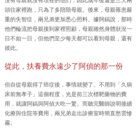
沒有母親就沒有現在的他們，因此成年後還是三天兩
頭往家裡跑，只為了多陪陪母親。後來，母親罹患嚴
重的失智症，兩兄弟更加悉心照料。據阿鎬說，那時
他們輪流把母親接到家裡照顧，母親雖然身體狀況一
日不如一日，但他們至少每天都可以看到母親，還有
彼此。
從此，扶養費永遠少了阿偵的那一份
但自從母親得了癌症後，事情就變了。不用到「久病
床前無孝子」這個程度，光是前三次標靶藥物的費
用，就讓阿鎬與阿偵大吃一驚。而聽完醫師說明後續
化療與住院等費用，兩兄弟走出診療室時簡直愁雲慘
霧。