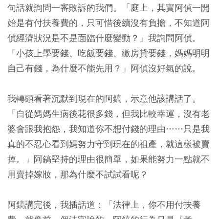
句話就詢問一審敗訴的我們。「庭上，其實阿偵一開
始是有付扶養費的，只可惜後續沒有負擔，不知道阿
偵經濟狀況是不是面臨什麼變動？」我詢問阿偵。
「小孩上學要錢、吃飯要錢、繳房貸要錢，媽媽明明
自己有錢，為什麼不能先用？」阿偵沒好氣的說。
我轉頭看著沉默到現在的阿鎬，示意他該講話了。
「自從媽媽生病後花很多錢，但我比較幸運，沒有老
婆會跟我抱怨，我知道你不想付錢的理由……只是我
真的不忍心看到媽努力守到現在的祖產，就這樣被賣
掉。」阿鎬堅持的理由很簡單，如果能努力一點就不
用賣掉嫁妝，那為什麼不試試看呢？
阿鎬講完後，我插話道：「法律上，你不用付扶養