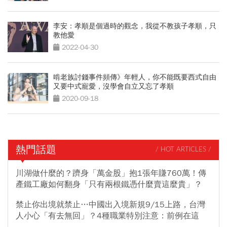
李安：孝順是個過時的觀念，我從不教孩子孝順，只
教他愛
2022-04-30
啃老族討錢事件頻傳》年輕人，你不能既要西式自由
又要中式寵愛，沒學會自立又忘了孝順
2020-09-18
熱門話題
/ HOT ARTICLES /
川湖做什麼的？躋身「萬金股」抱1張年賺760萬！傳
產鐵工廠如何翻身「只有兩根鐵憑什麼賣這麼貴」？
禁止你出境就禁止…中國出入境新規9/15上路，台灣
人小心「有去無回」？4種職業特別注意：前例在這