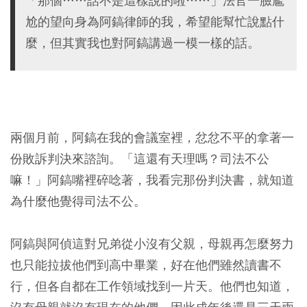
「那個……話不是這樣說的啦……」法官一臉尷
尬的望向身為阿鎬律師的我，希望能幫忙說點什
麼，但其實我也對阿鎬講過一模一樣的話。
兩個月前，阿鎬在我的會議室裡，忿忿不平的拿著一
份敗訴判決來諮詢。「這還有天理嗎？司法不公
嘛！」阿鎬嘴裡碎唸著，我看完那份判決書，就知道
為什麼他覺得司法不公。
阿鎬與阿偵這對兄弟從小沒有父親，母親再怎麼努力
也只能拉拔他們到高中畢業，好在他們雖然讀書不
行，但各自都在工作領域找到一片天。他們也知道，