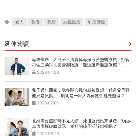
何做到？
愛人
教養
乳癌
惡性腫瘤
乳癌篩檢
延伸閱讀
母親罹癌，大兒子不捨賣掉母嫁妝苦墊醫療費，打官
司告二弟討扶養費卻敗訴「難道誰孝順誰倒楣？」
2023-04-23
兒子過年回家，我多關心幾句就被嫌煩「難道父母對
他只是負擔」...明明是一家人為何關係越走越遠？
2023-02-06
爸媽需要照顧時不見人影，死後就跑出來爭產...3兄妹
為遺產撕破臉啟示：孝順的孩子活該倒楣嗎？
2022-06-23