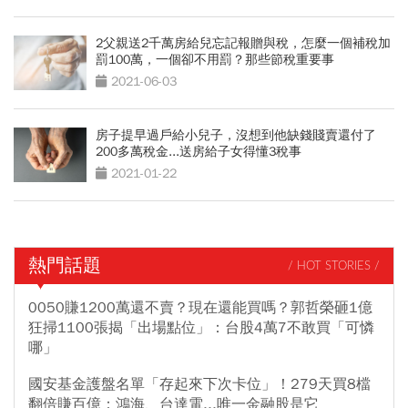
2父親送2千萬房給兒忘記報贈與稅，怎麼一個補稅加
罰100萬，一個卻不用罰？那些節稅重要事
2021-06-03
房子提早過戶給小兒子，沒想到他缺錢賤賣還付了
200多萬稅金...送房給子女得懂3稅事
2021-01-22
熱門話題
/ HOT STORIES /
0050賺1200萬還不賣？現在還能買嗎？郭哲榮砸1億
狂掃1100張揭「出場點位」：台股4萬7不敢買「可憐
哪」
國安基金護盤名單「存起來下次卡位」！279天買8檔
翻倍賺百億：鴻海、台達電...唯一金融股是它