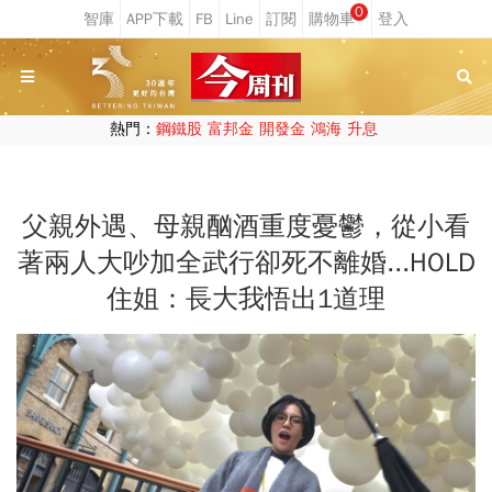
0
熱門：
鋼鐵股
富邦金
開發金
鴻海
升息
父親外遇、母親酗酒重度憂鬱，從小看
著兩人大吵加全武行卻死不離婚...HOLD
住姐：長大我悟出1道理