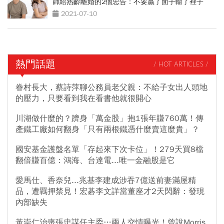
師給熟齡離婚的2個忠告：不要贏了面子輸了裡子
2021-07-10
熱門話題
/ HOT ARTICLES /
眷村長大，蔡詩萍聊公務員老父親：不給子女出人頭地
的壓力，只要看到我在看書他就很開心
川湖做什麼的？躋身「萬金股」抱1張年賺760萬！傳
產鐵工廠如何翻身「只有兩根鐵憑什麼賣這麼貴」？
國安基金護盤名單「存起來下次卡位」！279天買8檔
翻倍賺百億：鴻海、台達電...唯一金融股是它
愛馬仕、香奈兒...兆基李建成涉吞7億送前妻滿屋精
品，遭羈押禁見！宏碁李文詳當董座才2天閃辭：發現
內部缺失
黃崇仁治喪張忠謀任主委…兩人交情曝光！曾說Morris