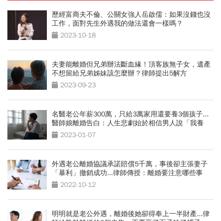
歷經富商夫不倫、公關女強人岳啟儒：如果沒錢也沒
工作，面對先生外遇我的做法還會一樣嗎？
2023-10-18
夫妻能離婚但兄弟辦法斷血緣！頂客族無子女，遺產
不想留給兄弟姊妹該怎麼辦？律師提出5解方
2023-09-23
名醫老公年薪300萬，只給3萬家用還要養3個孩子...
醫師娘離婚告白：人生悲劇始於相信男人說「我養
妳」
2023-01-07
外遇老公離婚協議承諾賠償5千萬，事後卻主張妻子
「暴利」撤銷成功...律師傳授：離婚要注意哪些事
2022-10-12
明明就是老公外遇，離婚後她卻得奉上一半財產...律