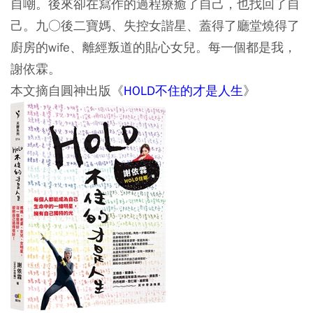
自嘲。後來卻在寫作的過程療癒了自己，也找回了自
己。九○後二寶媽、失控女諧星、蓋得了廳堂燒得了
廚房的wife、離經叛道的貼心女兒。每一個都是我，
謝依霖。
本文摘自圓神出版《
HOLD不住的才是人生
》