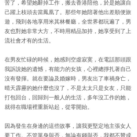
苦了，希望她辭掉工作，搬去香港陪他，於是她讓自
己躍上枝頭去當鳳凰了。那些年她陪著他出差順便旅
遊，飛到各地享用米其林餐廳，全世界都玩遍了，男
友也對她非常大方，不時用精品加持，她享受到了上
流社會才有的生活。
在男友忙碌的時候，她感到空虛寂寞，在電話那頭跟
我訴說她的遺憾，有能力的女孩，心裡總掙扎著自己
沒有發揮。就在要論及婚嫁時，男友出了車禍身亡，
晴天霹靂的她什麼也沒了，不是太太只是女友，只能
打包回台，回歸到一般人的生活，多年沒工作的她，
就得在職場裡重新站起，從零開始。
因為發生在身邊的這些故事，讓我更堅定地主張女人
要工作。不管單身與否，無論有錢與否，我都不贊成