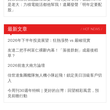
是老大：力積電能活都他幫我！遺屬發聲「明年定要配
股」
最新文章
/ HOT NEWS /
2026年下半年投資展望：狂熱漲勢 vs 嚴峻現實
友達二把手柯富仁裸辭內幕！「落後群創」成最後稻
草？
2026前進大南方論壇
佳世達集團艦隊無人機小隊起飛！鎖定美日頂級客戶切
入
今周刊30週年特輯｜更好的台灣：回望精彩風雲，預
見前瞻行動