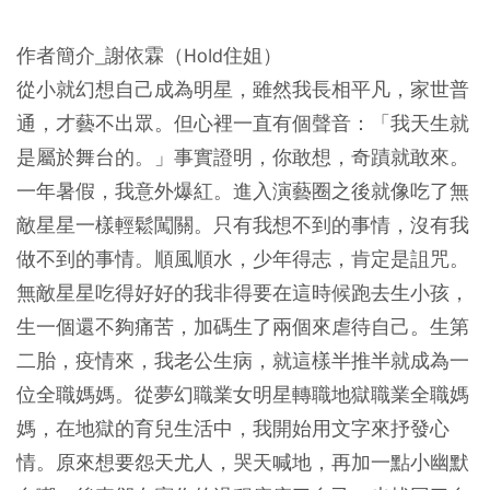
作者簡介_謝依霖（Hold住姐）
從小就幻想自己成為明星，雖然我長相平凡，家世普
通，才藝不出眾。但心裡一直有個聲音：「我天生就
是屬於舞台的。」事實證明，你敢想，奇蹟就敢來。
一年暑假，我意外爆紅。進入演藝圈之後就像吃了無
敵星星一樣輕鬆闖關。只有我想不到的事情，沒有我
做不到的事情。順風順水，少年得志，肯定是詛咒。
無敵星星吃得好好的我非得要在這時候跑去生小孩，
生一個還不夠痛苦，加碼生了兩個來虐待自己。生第
二胎，疫情來，我老公生病，就這樣半推半就成為一
位全職媽媽。從夢幻職業女明星轉職地獄職業全職媽
媽，在地獄的育兒生活中，我開始用文字來抒發心
情。原來想要怨天尤人，哭天喊地，再加一點小幽默