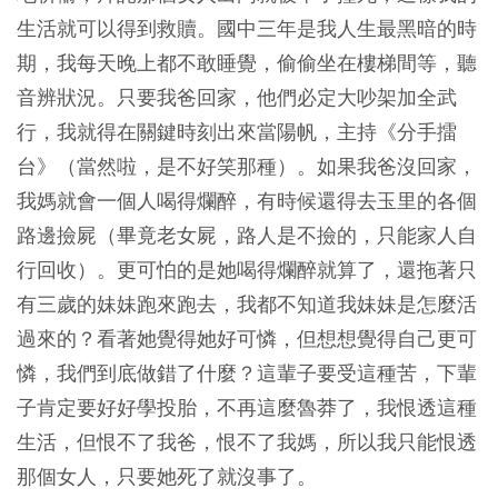
生活就可以得到救贖。國中三年是我人生最黑暗的時
期，我每天晚上都不敢睡覺，偷偷坐在樓梯間等，聽
音辨狀況。只要我爸回家，他們必定大吵架加全武
行，我就得在關鍵時刻出來當陽帆，主持《分手擂
台》（當然啦，是不好笑那種）。如果我爸沒回家，
我媽就會一個人喝得爛醉，有時候還得去玉里的各個
路邊撿屍（畢竟老女屍，路人是不撿的，只能家人自
行回收）。更可怕的是她喝得爛醉就算了，還拖著只
有三歲的妹妹跑來跑去，我都不知道我妹妹是怎麼活
過來的？看著她覺得她好可憐，但想想覺得自己更可
憐，我們到底做錯了什麼？這輩子要受這種苦，下輩
子肯定要好好學投胎，不再這麼魯莽了，我恨透這種
生活，但恨不了我爸，恨不了我媽，所以我只能恨透
那個女人，只要她死了就沒事了。