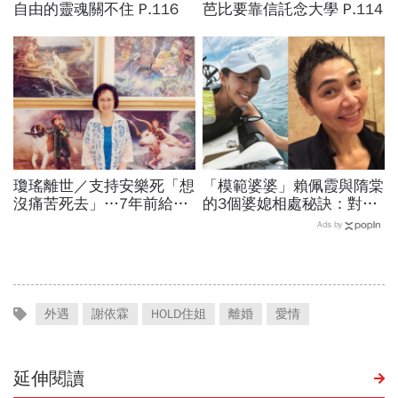
自由的靈魂關不住 P.116
芭比要靠信託念大學 P.114
瓊瑤離世／支持安樂死「想
「模範婆婆」賴佩霞與隋棠
沒痛苦死去」…7年前給孩
的3個婆媳相處秘訣：對於
子交代身後事的一封信：這
晚輩，我們做好身教就應該
Ads by
10件事千萬別對我做
要放手
外遇
謝依霖
HOLD住姐
離婚
愛情
延伸閱讀