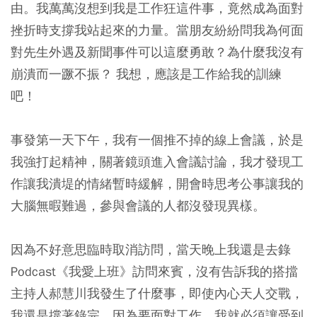
由。我萬萬沒想到我是工作狂這件事，竟然成為面對
挫折時支撐我站起來的力量。當朋友紛紛問我為何面
對先生外遇及新聞事件可以這麼勇敢？為什麼我沒有
崩潰而一蹶不振？ 我想，應該是工作給我的訓練
吧！
事發第一天下午，我有一個推不掉的線上會議，於是
我強打起精神，關著鏡頭進入會議討論，我才發現工
作讓我潰堤的情緒暫時緩解，開會時思考公事讓我的
大腦無暇難過，參與會議的人都沒發現異樣。
因為不好意思臨時取消訪問，當天晚上我還是去錄
Podcast《我愛上班》訪問來賓，沒有告訴我的搭擋
主持人郝慧川我發生了什麼事，即使內心天人交戰，
我還是撐著錄完。因為要面對工作，我就必須讓受到