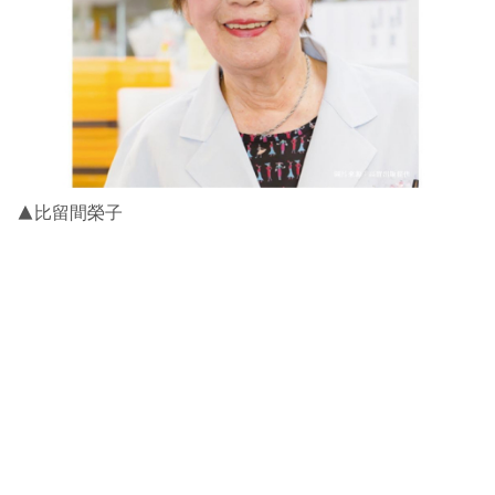
▲比留間榮子