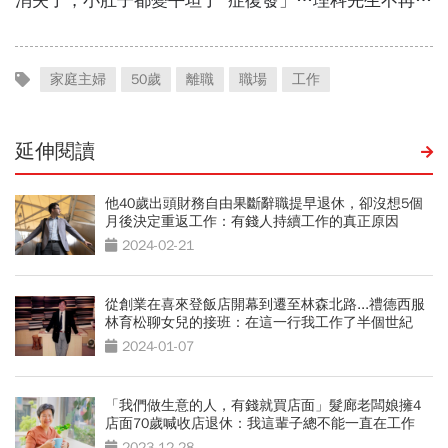
家庭主婦
50歲
離職
職場
工作
延伸閱讀
他40歲出頭財務自由果斷辭職提早退休，卻沒想5個
月後決定重返工作：有錢人持續工作的真正原因
2024-02-21
從創業在喜來登飯店開幕到遷至林森北路...禮德西服
林育松聊女兒的接班：在這一行我工作了半個世紀
2024-01-07
「我們做生意的人，有錢就買店面」髮廊老闆娘擁4
店面70歲喊收店退休：我這輩子總不能一直在工作
2023-12-28