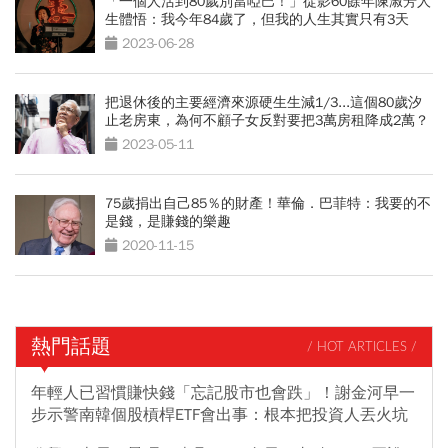
「一個人活到80歲別當啞巴！」從影60餘年陳淑芳人
生體悟：我今年84歲了，但我的人生其實只有3天
2023-06-28
把退休後的主要經濟來源硬生生減1/3...這個80歲汐
止老房東，為何不顧子女反對要把3萬房租降成2萬？
2023-05-11
75歲捐出自己85％的財產！華倫．巴菲特：我要的不
是錢，是賺錢的樂趣
2020-11-15
熱門話題
/ HOT ARTICLES /
年輕人已習慣賺快錢「忘記股市也會跌」！謝金河早一
步示警南韓個股槓桿ETF會出事：根本把投資人丟火坑