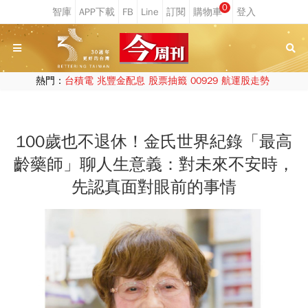
0
熱門：
台積電
兆豐金配息
股票抽籤
00929
航運股走勢
100歲也不退休！金氏世界紀錄「最高
齡藥師」聊人生意義：對未來不安時，
先認真面對眼前的事情