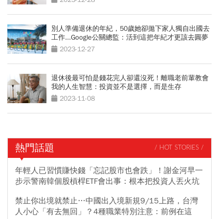
別人準備退休的年紀，50歲她卻拋下家人獨自出國去
工作...Google公關總監：活到這把年紀才更該去圓夢
2023-12-27
退休後最可怕是錢花完人卻還沒死！離職老前輩教會
我的人生智慧：投資並不是選擇，而是生存
2023-11-08
熱門話題
/ HOT STORIES /
年輕人已習慣賺快錢「忘記股市也會跌」！謝金河早一
步示警南韓個股槓桿ETF會出事：根本把投資人丟火坑
禁止你出境就禁止…中國出入境新規9/15上路，台灣
人小心「有去無回」？4種職業特別注意：前例在這