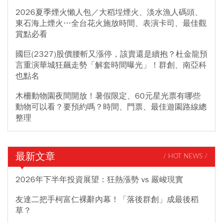
2026夏季煙火懶人包／大稻埕煙火、淡水漁人碼頭、
東石海上煙火…全台花火施放時間、表演卡司、最佳觀
賞點必看
國巨(2327)股價腰斬又漲停，該賣還是續抱？杜金龍預
言重演華城狂飆走勢「解套時間曝光」！群創、南亞科
也點名
木柵動物園夜間開放！暑假限定、60元星光票有哪些
動物可以看？要預約嗎？時間、門票、最佳遊園路線總
整理
最新文章
/ HOT NEWS /
2026年下半年投資展望：狂熱漲勢 vs 嚴峻現實
友達二把手柯富仁裸辭內幕！「落後群創」成最後稻
草？