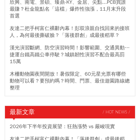
欣興、南電、景碩、臻鼎-KY、金居、尖點...PCB買誰
最賺？杜金龍點名「這檔」爆炸性強漲，11月末升段
首選
友達二把手柯富仁裸辭內幕！彭双浪親自找回來的接班
人，為何最後撕破臉？「落後群創」成最後稻草？
漢光演習斷網、防空演習時間！影響範圍、交通異動…
捷運台鐵高鐵公車停駛？城鎮韌性演習不配合最高罰
15萬
木柵動物園夜間開放！暑假限定、60元星光票有哪些
動物可以看？要預約嗎？時間、門票、最佳遊園路線總
整理
最新文章
/ HOT NEWS /
2026年下半年投資展望：狂熱漲勢 vs 嚴峻現實
友達二把手柯富仁裸辭內幕！「落後群創」成最後稻