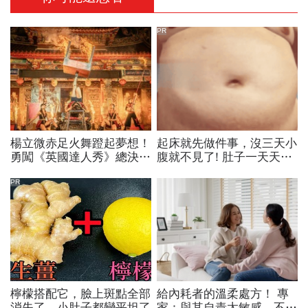
PR
楊立微赤足火舞蹬起夢想！
起床就先做件事，沒三天小
勇闖《英國達人秀》總決
腹就不見了! 肚子一天天變
賽，喜悅背後苦藏23年汗
小！
與淚：我想一路舞到99歲
PR
檸檬搭配它，臉上斑點全部
給內耗者的溫柔處方！ 專
消失了，小肚子都變平坦了
家：與其自責太敏感，不如