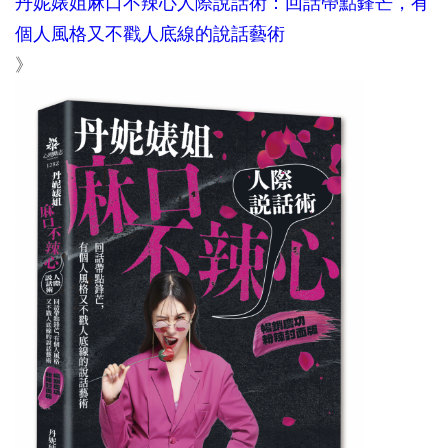
丹妮婊姐麻口不辣心人際說話術：回話帶點鋒芒，有
個人風格又不戳人底線的說話藝術
》