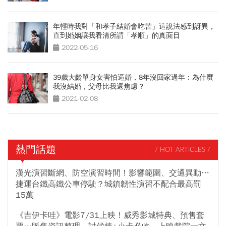
年輕時我對「和孝子結婚會吃苦」這說法感到訝異，
直到婚姻讓我看清所謂「孝順」的真面目
2022-05-16
39歲大齡單身女害怕逼婚，8年沒回家過年：為什麼
我沒結婚，父母比我還焦慮？
2021-02-08
熱門話題
/ HOT ARTICLES /
漢光演習斷網、防空演習時間！影響範圍、交通異動…
捷運台鐵高鐵公車停駛？城鎮韌性演習不配合最高罰
15萬
《吉伊卡哇》電影7/31上映！威秀影城特典、預售套