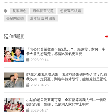
長輩碎念
過年長輩問題
怎麼還不結婚
長輩問結婚
過年親戚 神回覆
延伸閱讀
「老公的尊嚴難道不值2萬元？」賴佩霞：對另一半
發火前先想清楚，感情比脾氣更重要
2023-09-14
57歲才和張忠謀結婚，張淑芬談婚姻經營之道：以前
我吵架一定要贏，到這年齡才領悟，能相處就是福報
2023-01-25
小姑的老公說要喝可樂，全家都等著我去倒...一個逆
媳的怒吼：媳婦，也是別人家的掌上明珠
2023-01-24