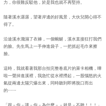
力，你很難反駁他，於是我也就不再堅持。
隨著溪水潺潺，望著岸邊的好風景，大伙兒開心得不
得了。
沿途溪水濺濕了衣褲，一個蜿蜒，溪水直接狂打我們
的臉。先生馬上一手伸進袋子，一把抓起毛巾來擦
臉。
這時，我就看著我那台拍完整卷底片的萊卡相機，嘩
啦一聲掉進溪裡，我急忙從水裡撈起，一股惱怒的火
氣從兩邊太陽穴爆出來，同時聽到即將脫口而出
的……
「跟－你－講－你－為什麼－－就是－不聽！！！」