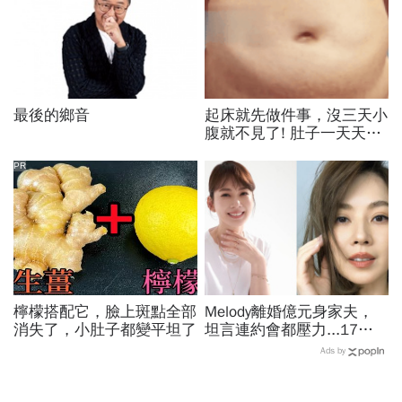
最後的鄉音
起床就先做件事，沒三天小
腹就不見了! 肚子一天天變
小！
PR
檸檬搭配它，臉上斑點全部
Melody離婚億元身家夫，
消失了，小肚子都變平坦了
坦言連約會都壓力...17年
婚姻曾為求子險喪命：遺憾
Ads by
我們停在分岔路口