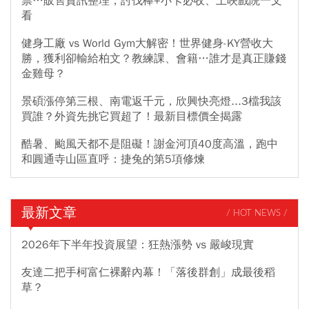
票…販售資訊整理，討伐棒+小卡必收、上映戲院一文
看
健身工廠 vs World Gym大解密！世界健身-KY營收大
勝，獲利卻輸給柏文？教練課、會籍…誰才是真正賺錢
金雞母？
景碩漲停第三根、南電返千元，欣興快亮燈...3檔我該
買誰？外資先挑它買超了！最新目標價全揭露
酷暑、颱風天都不是阻礙！謝金河頂40度高溫，跑中
和圓通寺山區直呼：捷兔的第5項修煉
最新文章
/ HOT NEWS /
2026年下半年投資展望：狂熱漲勢 vs 嚴峻現實
友達二把手柯富仁裸辭內幕！「落後群創」成最後稻
草？