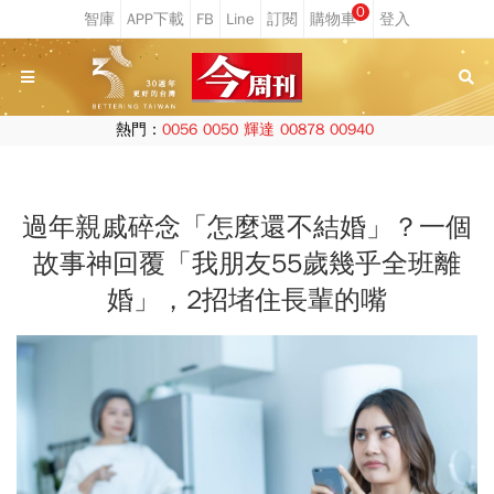
0
熱門：
0056
0050
輝達
00878
00940
過年親戚碎念「怎麼還不結婚」？一個
故事神回覆「我朋友55歲幾乎全班離
婚」，2招堵住長輩的嘴