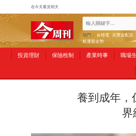
在今天看見明天
熱門：
台積電
兆豐金配息
航運股走勢
投資理財
保險稅制
產業時事
職場
養到成年，
界