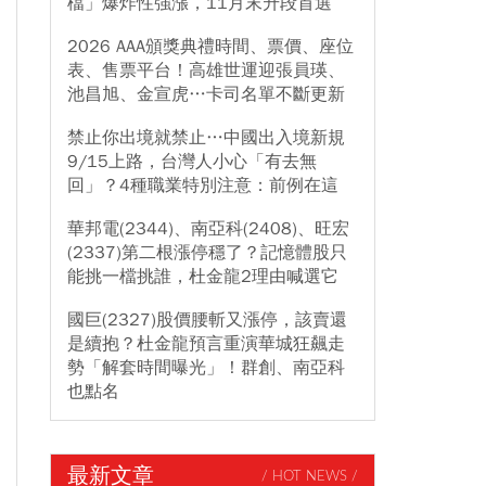
檔」爆炸性強漲，11月末升段首選
2026 AAA頒獎典禮時間、票價、座位
表、售票平台！高雄世運迎張員瑛、
池昌旭、金宣虎…卡司名單不斷更新
禁止你出境就禁止…中國出入境新規
9/15上路，台灣人小心「有去無
回」？4種職業特別注意：前例在這
華邦電(2344)、南亞科(2408)、旺宏
(2337)第二根漲停穩了？記憶體股只
能挑一檔挑誰，杜金龍2理由喊選它
國巨(2327)股價腰斬又漲停，該賣還
是續抱？杜金龍預言重演華城狂飆走
勢「解套時間曝光」！群創、南亞科
也點名
最新文章
/ HOT NEWS /