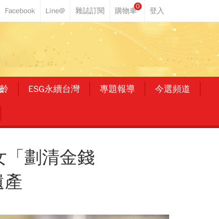
0
齡
ESG永續台灣
專題報導
今選頻道
女「劃清金錢
遺產