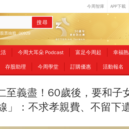
搜尋
股票抽籤
00929
生活
今周大耳朵 Podcast
富足今周起
幸福熟
存股助理
今周學堂
訂購優惠
活動報名
仁至義盡！60歲後，要和子
線」：不求孝親費、不留下