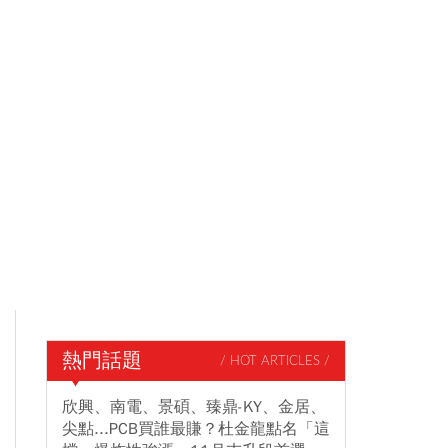
熱門話題
/ HOT ARTICLES /
欣興、南電、景碩、臻鼎-KY、金居、
尖點...PCB買誰最賺？杜金龍點名「這