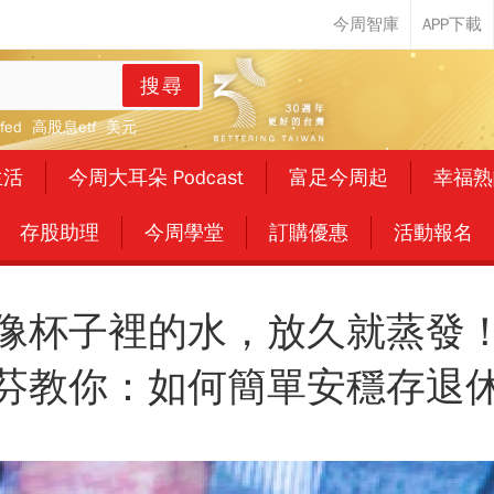
搜尋
fed
高股息etf
美元
生活
今周大耳朵 Podcast
富足今周起
幸福熟
存股助理
今周學堂
訂購優惠
活動報名
像杯子裡的水，放久就蒸發
芬教你：如何簡單安穩存退