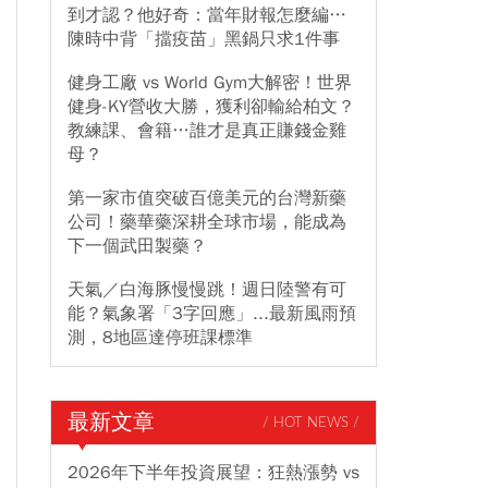
到才認？他好奇：當年財報怎麼編…
陳時中背「擋疫苗」黑鍋只求1件事
健身工廠 vs World Gym大解密！世界
健身-KY營收大勝，獲利卻輸給柏文？
教練課、會籍…誰才是真正賺錢金雞
母？
第一家市值突破百億美元的台灣新藥
公司！藥華藥深耕全球市場，能成為
下一個武田製藥？
天氣／白海豚慢慢跳！週日陸警有可
能？氣象署「3字回應」...最新風雨預
測，8地區達停班課標準
最新文章
/ HOT NEWS /
2026年下半年投資展望：狂熱漲勢 vs