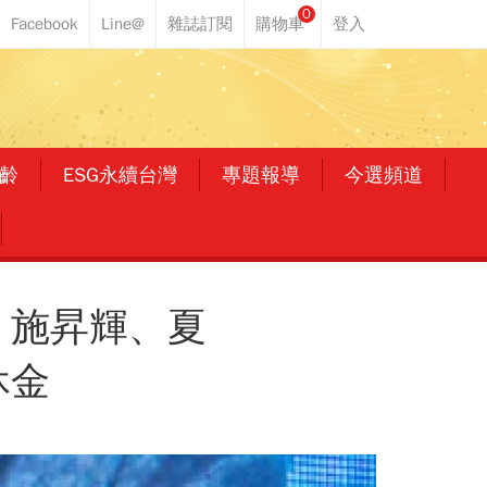
0
齡
ESG永續台灣
專題報導
今選頻道
！施昇輝、夏
休金