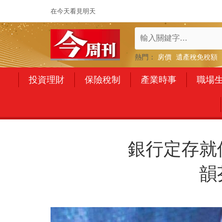
在今天看見明天
熱門：
房價
遺產稅免稅額
投資理財
保險稅制
產業時事
職場
銀行定存就
韻