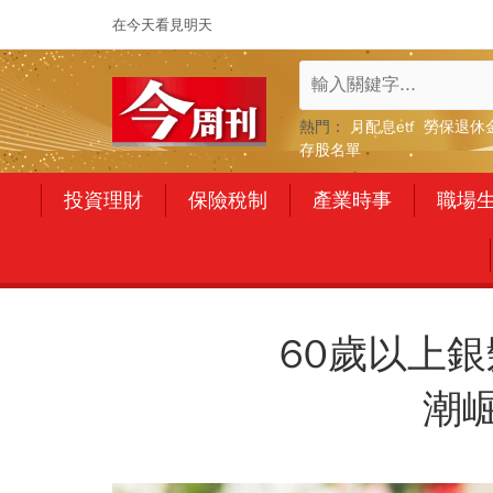
在今天看見明天
熱門：
月配息etf
勞保退休
存股名單
投資理財
保險稅制
產業時事
職場
60歲以上
潮