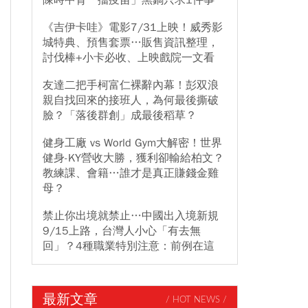
陳時中背「擋疫苗」黑鍋只求1件事
《吉伊卡哇》電影7/31上映！威秀影
城特典、預售套票…販售資訊整理，
討伐棒+小卡必收、上映戲院一文看
友達二把手柯富仁裸辭內幕！彭双浪
親自找回來的接班人，為何最後撕破
臉？「落後群創」成最後稻草？
健身工廠 vs World Gym大解密！世界
健身-KY營收大勝，獲利卻輸給柏文？
教練課、會籍…誰才是真正賺錢金雞
母？
禁止你出境就禁止…中國出入境新規
9/15上路，台灣人小心「有去無
回」？4種職業特別注意：前例在這
最新文章
/ HOT NEWS /