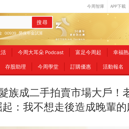
搜尋
金
00939
勞保年金試算
生活
今周大耳朵 Podcast
富足今周起
幸福熟
存股助理
今周學堂
訂購優惠
活動報名
銀髮族成二手拍賣市場大戶！
崛起：我不想走後造成晚輩的