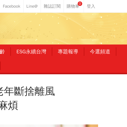
0
齡
ESG永續台灣
專題報導
今選頻道
老年斷捨離風
麻煩