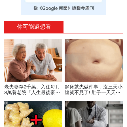
你可能還想看
PR
老夫妻存2千萬、入住每月
起床就先做件事，沒三天小
8萬養老院「人生最後豪
腹就不見了! 肚子一天天變
奢」！3個月吃膩飯菜、院
小！
內打轉：賠大筆違約金也要
PR
逃