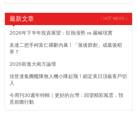
最新文章
/ HOT NEWS /
2026年下半年投資展望：狂熱漲勢 vs 嚴峻現實
友達二把手柯富仁裸辭內幕！「落後群創」成最後稻
草？
2026前進大南方論壇
佳世達集團艦隊無人機小隊起飛！鎖定美日頂級客戶切
入
今周刊30週年特輯｜更好的台灣：回望精彩風雲，預
見前瞻行動