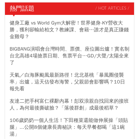
熱門話題
/ HOT ARTICLES /
健身工廠 vs World Gym大解密！世界健身-KY營收大
勝，獲利卻輸給柏文？教練課、會籍…誰才是真正賺錢
金雞母？
BIGBANG演唱會台灣時間、票價、座位圖出爐！實名制
台北高雄4場搶票日期、售票平台…GD/大聲/太陽全來
了
天氣／白海豚颱風最新路徑！北北基桃「暴風圈侵襲
率」出爐，這天估發布海警，父親節會影響嗎？10日
報先看
友達二把手柯富仁裸辭內幕！彭双浪親自找回來的接班
人，為何最後撕破臉？「落後群創」成最後稻草？
106歲奶奶一個人生活！下田種菜還能做伸展操「頭貼
腿」...公開8個健康長壽秘訣：每天早餐都喝「這1碗
湯」