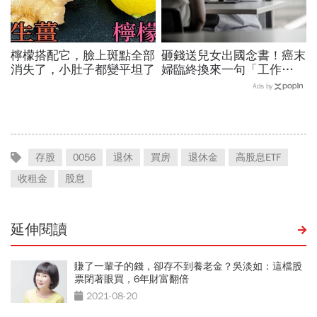
檸檬搭配它，臉上斑點全部
砸錢送兒女出國念書！癌末
消失了，小肚子都變平坦了
婦臨終換來一句「工作
忙」，心寒喊一毛都不留…
Ads by
兒女不孝能拿遺產嗎？
存股
0056
退休
買房
退休金
高股息ETF
收租金
股息
延伸閱讀
賺了一輩子的錢，卻存不到養老金？吳淡如：這檔股
票閉著眼買，6年財富翻倍
2021-08-20