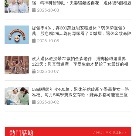
宿...精神科醫師勸：夫妻留錢各自花「退休後5個相處
之道」
2025-10-08
提領率4％，存600萬就能安穩退休？勞保勞退領3
萬、股息領2萬...為何專家看了直皺眉：退休金致命陷
阱
2025-10-08
政大退休教授帶72歲帕金森老伴，搭郵輪環遊世界
120天：與其留遺產，享受生命才是給子女最好的禮
物
2025-10-07
58歲機師年收400萬，退休差點破產？學霸兒女一路
私校、每月5萬學費掏空存款：賺再多都可能被三座
大山壓垮
2025-10-02
熱門話題
/ HOT ARTICLES /