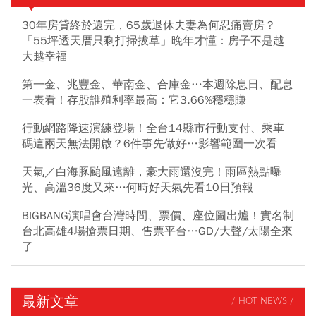
30年房貸終於還完，65歲退休夫妻為何忍痛賣房？
「55坪透天厝只剩打掃拔草」晚年才懂：房子不是越
大越幸福
第一金、兆豐金、華南金、合庫金…本週除息日、配息
一表看！存股誰殖利率最高：它3.66%穩穩賺
行動網路降速演練登場！全台14縣市行動支付、乘車
碼這兩天無法開啟？6件事先做好…影響範圍一次看
天氣／白海豚颱風遠離，豪大雨還沒完！雨區熱點曝
光、高溫36度又來…何時好天氣先看10日預報
BIGBANG演唱會台灣時間、票價、座位圖出爐！實名制
台北高雄4場搶票日期、售票平台…GD/大聲/太陽全來
了
最新文章
/ HOT NEWS /