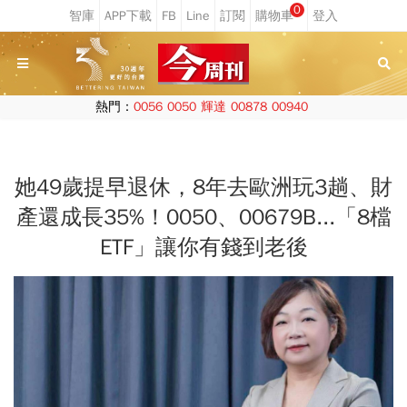
0
熱門：
0056
0050
輝達
00878
00940
她49歲提早退休，8年去歐洲玩3趟、財
產還成長35%！0050、00679B...「8檔
ETF」讓你有錢到老後