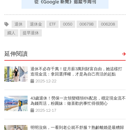
退休
退休金
ETF
0050
00679B
006208
嫺人
提早退休
延伸閱讀
退休不必存千萬！從月薪3萬到財富自由，她這樣打
造現金流：拿回選擇權，才是為自己而活的起點
2025-12-22
43歲退休！勞保一次領變穩領6%配息，穩定現金流不
為錢而活，粉圓妹：做喜歡的事忙得很開心
2025-12-17
明明沒病，一看到老公就不舒服？熟齡離婚是最糟歸