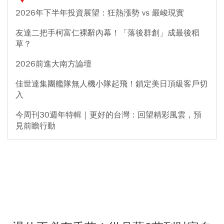
2026年下半年投資展望：狂熱漲勢 vs 嚴峻現實
友達二把手柯富仁裸辭內幕！「落後群創」成最後稻
草？
2026前進大南方論壇
佳世達集團艦隊無人機小隊起飛！鎖定美日頂級客戶切
入
今周刊30週年特輯｜更好的台灣：回望精彩風雲，預
見前瞻行動