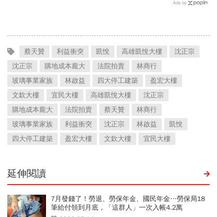
Ads by
蔡天贊
利益衝突
凱悅
高雄凱悅大樓
沈正宗
沈正宗
購地成本龐大
法院拍賣
林商行
玻璃事業家族
林啟益
四大停工建築
盈宏大樓
文欽大樓
宜民大樓
高雄凱悅大樓
沈正宗
購地成本龐大
法院拍賣
蔡天贊
林商行
玻璃事業家族
利益衝突
沈正宗
林啟益
凱悅
四大停工建築
盈宏大樓
文欽大樓
宜民大樓
延伸閱讀
7月發錢了！勞退、勞保年金、國民年金…勞保局18
筆給付領到月底，「這群人」一次入帳4.2萬