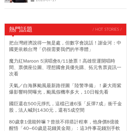
熱門話題
/ HOT STORIES /
把台灣經濟說得一無是處，但數字會說話！謝金河：中
國更依賴台灣「仍很需要我們的半導體」
魔力紅Maroon 5演唱會8/11搶票！高雄世運開唱時
間、票價座位圖、理想國會員優先購、拓元售票資訊一
次看
天氣／白海豚颱風最新路徑圖「陸警準備」！豪大雨紫
爆影響時間曝光，颱風假機率多大，10日報先看
國巨還在500元掙扎，這檔已連6漲「反彈7成」衝千金
股，法人喊到1430元，還有5成空間
80歲拿1億能幹嘛？曾捨不得搭計程車，他身價8億後
醒悟「40~60歲是花錢黃金期」：這3件事花錢別手軟