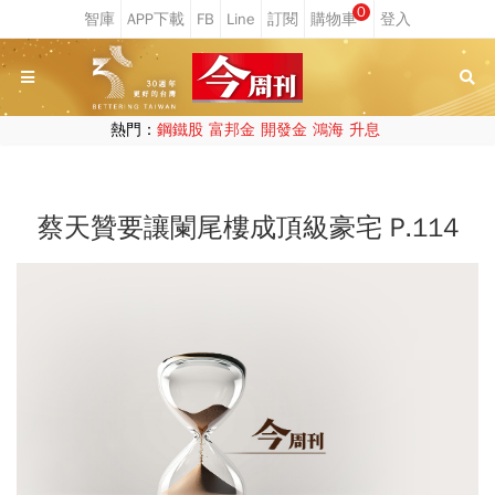
0
熱門：
鋼鐵股
富邦金
開發金
鴻海
升息
蔡天贊要讓闌尾樓成頂級豪宅 P.114