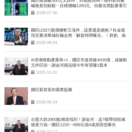
國巨股價破500元又跌停，到底能買嗎？獲利新高被
喊無差別錯殺…目標價喊1250元、但最佳買點要看它
2026-07-30
國巨(2327)股價腰斬又漲停，該賣還是續抱？杜金龍
預言重演華城狂飆走勢「解套時間曝光」！群創、南
亞科也點名
2026-08-04
AI浪潮推動產業再+1，國巨市值突破4000億，成被動
元件巨頭…謝金河揭這檔今年有望賺1股本
2025-10-22
國巨新首富的霸業藍圖
2026-06-24
台股大跌2900點禍首找到！謝金河：這7檔帶頭毀滅
後座力強…國巨1220→699元崩4成原因也曝光
2026-07-17