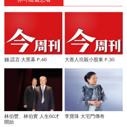
錢‧謊言‧大黑幕 P.46
大善人坑殺小股東 P.30
林伯豐、林伯實 人生60才
李寶珠 大宅門傳奇
開始