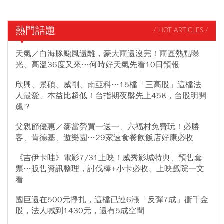
熱門話題
/ HOT ARTICLES /
天氣／白海豚颱風遠離，豪大雨還沒完！雨區熱點曝
光、高溫36度又來…何時好天氣先看10日預報
欣興、景碩、威剛、南亞科…15檔「三高股」這檔法
人最愛、本益比超低！台指期夜盤先上45K，台股明開
飆？
父親節優惠／麥當勞買一送一、六福村免費玩！必勝
客、肯德基、遊樂園…29家速食餐飲飯店好康必收
《吉伊卡哇》電影7/31上映！威秀影城特典、預售套
票…販售資訊整理，討伐棒+小卡必收、上映戲院一文
看
國巨還在500元掙扎，這檔已連6漲「反彈7成」衝千金
股，法人喊到1430元，還有5成空間