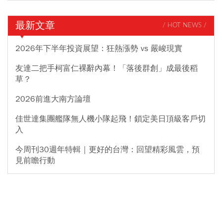
最新文章
/ HOT NEWS /
2026年下半年投資展望：狂熱漲勢 vs 嚴峻現實
友達二把手柯富仁裸辭內幕！「落後群創」成最後稻
草？
2026前進大南方論壇
佳世達集團艦隊無人機小隊起飛！鎖定美日頂級客戶切
入
今周刊30週年特輯｜更好的台灣：回望精彩風雲，預
見前瞻行動