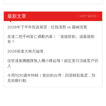
最新文章
/ HOT NEWS /
2026年下半年投資展望：狂熱漲勢 vs 嚴峻現實
友達二把手柯富仁裸辭內幕！「落後群創」成最後稻
草？
2026前進大南方論壇
佳世達集團艦隊無人機小隊起飛！鎖定美日頂級客戶切
入
今周刊30週年特輯｜更好的台灣：回望精彩風雲，預
見前瞻行動