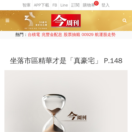
0
熱門：
台積電
兆豐金配息
股票抽籤
00929
航運股走勢
坐落市區精華才是「真豪宅」 P.148