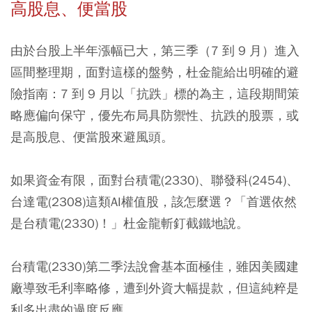
高股息、便當股
由於台股上半年漲幅已大，第三季（7 到 9 月）進入
區間整理期，面對這樣的盤勢，杜金龍給出明確的避
險指南：
7 到 9 月以「抗跌」標的為主，這段期間策
略應偏向保守，優先布局具防禦性、抗跌的股票，或
是高股息、便當股來避風頭。
如果資金有限，面對台積電(2330)、聯發科(2454)、
台達電(2308)這類AI權值股，該怎麼選？「首選依然
是台積電(2330)！」杜金龍斬釘截鐵地說。
台積電(2330)第二季法說會基本面極佳，雖因美國建
廠導致毛利率略修，遭到外資大幅提款，但這純粹是
利多出盡的過度反應。