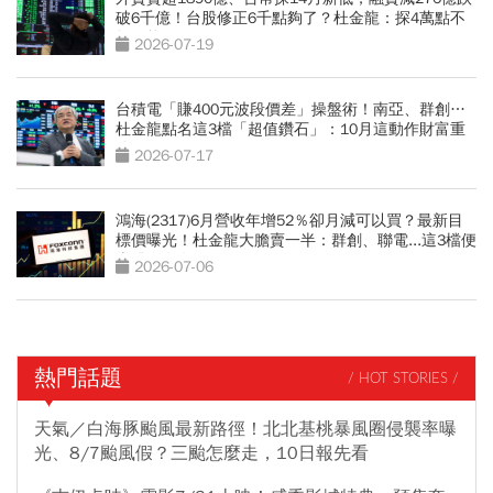
破6千億！台股修正6千點夠了？杜金龍：探4萬點不
無可能
2026-07-19
台積電「賺400元波段價差」操盤術！南亞、群創…
杜金龍點名這3檔「超值鑽石」：10月這動作財富重
分配
2026-07-17
鴻海(2317)6月營收年增52％卻月減可以買？最新目
標價曝光！杜金龍大膽賣一半：群創、聯電...這3檔便
當股更有肉
2026-07-06
熱門話題
/ HOT STORIES /
天氣／白海豚颱風最新路徑！北北基桃暴風圈侵襲率曝
光、8/7颱風假？三颱怎麼走，10日報先看