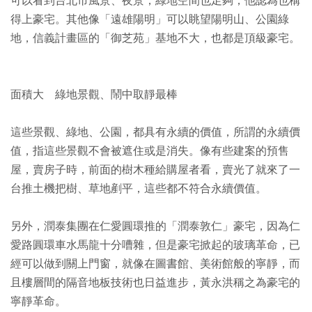
可以看到台北市風景、夜景，綠地空間也足夠，他認為也稱
得上豪宅。其他像「遠雄陽明」可以眺望陽明山、公園綠
地，信義計畫區的「御芝苑」基地不大，也都是頂級豪宅。
面積大 綠地景觀、鬧中取靜最棒
這些景觀、綠地、公園，都具有永續的價值，所謂的永續價
值，指這些景觀不會被遮住或是消失。像有些建案的預售
屋，賣房子時，前面的樹木種給購屋者看，賣光了就來了一
台推土機把樹、草地剷平，這些都不符合永續價值。
另外，潤泰集團在仁愛圓環推的「潤泰敦仁」豪宅，因為仁
愛路圓環車水馬龍十分嘈雜，但是豪宅掀起的玻璃革命，已
經可以做到關上門窗，就像在圖書館、美術館般的寧靜，而
且樓層間的隔音地板技術也日益進步，黃永洪稱之為豪宅的
寧靜革命。