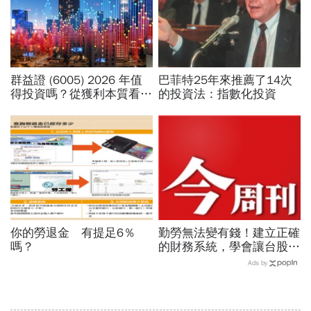
群益證 (6005) 2026 年值
巴菲特25年來推薦了14次
得投資嗎？從獲利本質看價
的投資法：指數化投資
值成長與 ETF 納入利多
你的勞退金 有提足6％
勤勞無法變有錢！建立正確
嗎？
的財務系統，學會讓台股與
美股同時為你工作的雙主場
Ads by
優勢