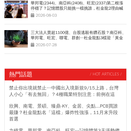
華邦電(2344)、南亞科(2408)、旺宏(2337)第二根漲
停穩了？記憶體股只能挑一檔挑誰，杜金龍2理由喊
選它
2026-08-03
三大法人賣超1100億、台股逃殺有鑽石股？南亞科、
華邦電、旺宏、聯電、群創…杜金龍點3檔迎「黃金
坑」買點
2026-07-28
熱門話題
/ HOT ARTICLES /
禁止你出境就禁止…中國出入境新規9/15上路，台灣
人小心「有去無回」？4種職業特別注意：前例在這
欣興、南電、景碩、臻鼎-KY、金居、尖點...PCB買誰
最賺？杜金龍點名「這檔」爆炸性強漲，11月末升段
首選
力積電、華邦電、南亞科、旺宏…記憶體第3天漲勢繼