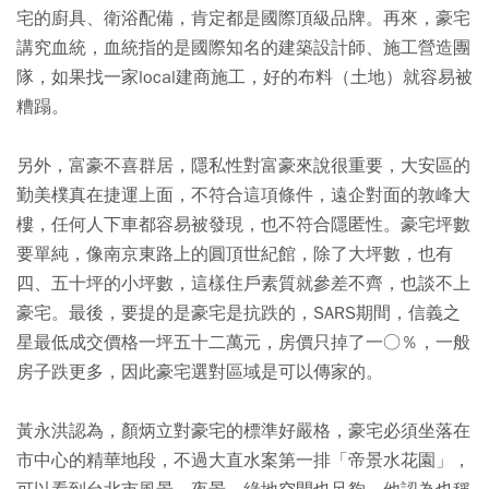
宅的廚具、衛浴配備，肯定都是國際頂級品牌。再來，豪宅
講究血統，血統指的是國際知名的建築設計師、施工營造團
隊，如果找一家local建商施工，好的布料（土地）就容易被
糟蹋。
另外，富豪不喜群居，隱私性對富豪來說很重要，大安區的
勤美樸真在捷運上面，不符合這項條件，遠企對面的敦峰大
樓，任何人下車都容易被發現，也不符合隱匿性。豪宅坪數
要單純，像南京東路上的圓頂世紀館，除了大坪數，也有
四、五十坪的小坪數，這樣住戶素質就參差不齊，也談不上
豪宅。最後，要提的是豪宅是抗跌的，SARS期間，信義之
星最低成交價格一坪五十二萬元，房價只掉了一○％，一般
房子跌更多，因此豪宅選對區域是可以傳家的。
黃永洪認為，顏炳立對豪宅的標準好嚴格，豪宅必須坐落在
市中心的精華地段，不過大直水案第一排「帝景水花園」，