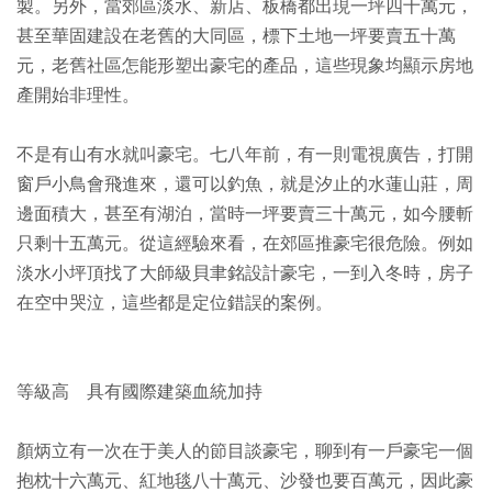
製。另外，當郊區淡水、新店、板橋都出現一坪四十萬元，
甚至華固建設在老舊的大同區，標下土地一坪要賣五十萬
元，老舊社區怎能形塑出豪宅的產品，這些現象均顯示房地
產開始非理性。
不是有山有水就叫豪宅。七八年前，有一則電視廣告，打開
窗戶小鳥會飛進來，還可以釣魚，就是汐止的水蓮山莊，周
邊面積大，甚至有湖泊，當時一坪要賣三十萬元，如今腰斬
只剩十五萬元。從這經驗來看，在郊區推豪宅很危險。例如
淡水小坪頂找了大師級貝聿銘設計豪宅，一到入冬時，房子
在空中哭泣，這些都是定位錯誤的案例。
等級高 具有國際建築血統加持
顏炳立有一次在于美人的節目談豪宅，聊到有一戶豪宅一個
抱枕十六萬元、紅地毯八十萬元、沙發也要百萬元，因此豪