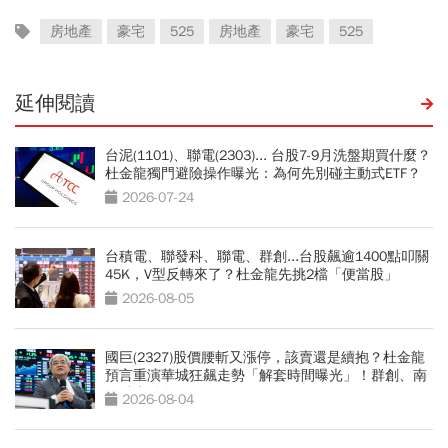
房地產
豪宅
525
房地產
豪宅
525
延伸閱讀
台泥(1101)、聯電(2303)... 台股7-9月洗盤期買什麼？
杜金龍獨門避險操作曝光：為何先別碰主動式ETF？
2026-07-24
台積電、聯發科、聯電、群創...台股飆逾1400點叩關
45K，V型反轉來了？杜金龍先挑2檔「便當股」
2026-08-05
國巨(2327)股價腰斬又漲停，該賣還是續抱？杜金龍
預言重演華城狂飆走勢「解套時間曝光」！群創、南
亞科也點名
2026-08-04