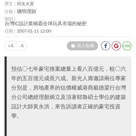
邱太火宣
聰明理財
台灣IC設計業稱霸全球玩具市場的秘密
2007-01-11 12:00
+A
-A
加入收藏
預估○七年豪宅推案總量上看八百億元，較○六
年的五百億元成長六成。新光人壽邀請兩位專家
分別是，房地產界的估價權威港商戴德梁行台灣
分公司總經理顏炳立及頂著耶魯碩士學位的建築
設計大師黃永洪，來告訴讀者正確的豪宅投資
學。