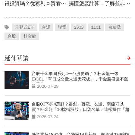
主動式ETF
台泥
聯電
2303
1101
台積電
台股
杜金龍
延伸閱讀
台股千金軍團系列4一台股要崩了？杜金龍一張
EXCEL「單日成交量未達天花板」，千金股盛世不至
於曇花一現
2026-07-29
台股Q3下探4萬點？群創、聯電、友達、南亞可以
買？杜金龍「10檔補漲股」口袋名單：這樣操作「超
好賺的啦」
2026-07-24
外資賣超1890億、台幣探14月新低，融資減276億跌