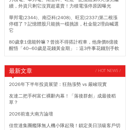
續，外資只剩它沒買超還賣！力積電漲停原因曝光
華邦電(2344)、南亞科(2408)、旺宏(2337)第二根漲
停穩了？記憶體股只能挑一檔挑誰，杜金龍2理由喊選
它
80歲拿1億能幹嘛？曾捨不得搭計程車，他身價8億後
醒悟「40~60歲是花錢黃金期」：這3件事花錢別手軟
最新文章
/ HOT NEWS /
2026年下半年投資展望：狂熱漲勢 vs 嚴峻現實
友達二把手柯富仁裸辭內幕！「落後群創」成最後稻
草？
2026前進大南方論壇
佳世達集團艦隊無人機小隊起飛！鎖定美日頂級客戶切