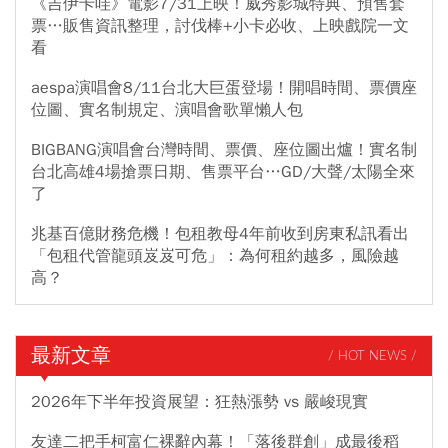
《吉伊卡哇》電影7/31上映！威秀影城特典、預售套
票…販售資訊整理，討伐棒+小卡必收、上映戲院一文
看
aespa演唱會8/11台北大巨蛋登場！開唱時間、票價座
位圖、實名制規定、演唱會歌單懶人包
BIGBANG演唱會台灣時間、票價、座位圖出爐！實名制
台北高雄4場搶票日期、售票平台…GD/大聲/太陽全來
了
兆基百億財務危機！包租教母4年前收到房東私訊看出
「包租代管龍頭岌岌可危」：為何租約越多，風險越
高？
最新文章
/ HOT NEWS /
2026年下半年投資展望：狂熱漲勢 vs 嚴峻現實
友達二把手柯富仁裸辭內幕！「落後群創」成最後稻