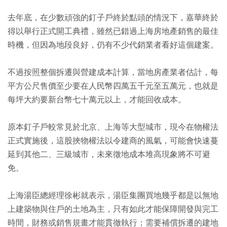
去年底，在少數頑強的釘子戶終於點頭的情況下，嘉華終於
得以舉行正式開工典禮，雖然已錯過上海房地產銷售的最佳
時機，但因為地段良好，仍有不少代銷業者看好這個建案。
不過按照整個拆遷與營建成本計算，當地房產業者估計，每
平方公尺售價至少要在人民幣四萬五千元至五萬元，也就是
每坪大約要新台幣七十萬元以上，才能回收成本。
原本釘子戶較常見於北京、上海等大型城市，現今在物權法
正式實施後，這股挾物權法以令建商的風氣，可能會快速蔓
延到其他二、三級城市，未來徵地成本堆高現象將不可避
免。
上海湯臣總經理徐彬就表示，湯臣集團買地幾乎都是以無地
上建築物與住戶的土地為主，只有如此才能保障開發與完工
時間，財務或銷售規畫才能貫徹執行；需要補償拆遷的建地