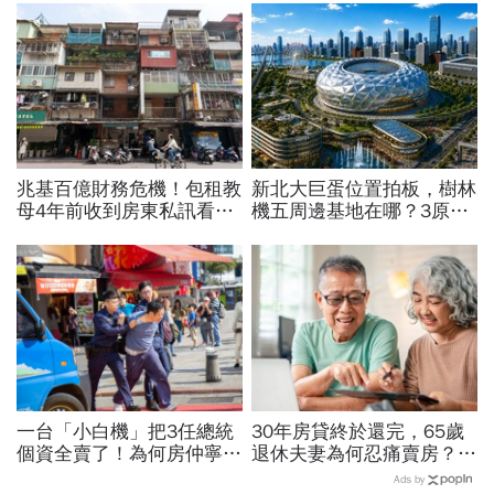
兆基百億財務危機！包租教
新北大巨蛋位置拍板，樹林
母4年前收到房東私訊看出
機五周邊基地在哪？3原因
「包租代管龍頭岌岌可
獲選，想卡位房市還在3字
危」：為何租約越多，風險
頭，未來有上漲空間？
越高？
一台「小白機」把3任總統
30年房貸終於還完，65歲
個資全賣了！為何房仲寧願
退休夫妻為何忍痛賣房？
靠它也不願拜訪屋主 專
「55坪透天厝只剩打掃拔
Ads by