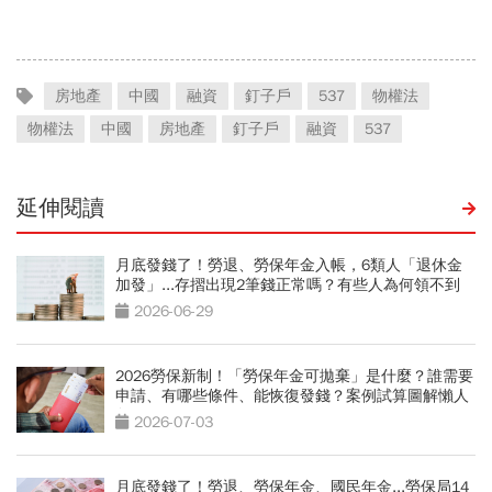
家曝名單：看你是不是A貨
草」晚年才懂：房子不是越
大越幸福
房地產
中國
融資
釘子戶
537
物權法
物權法
中國
房地產
釘子戶
融資
537
延伸閱讀
月底發錢了！勞退、勞保年金入帳，6類人「退休金
加發」...存摺出現2筆錢正常嗎？有些人為何領不到
2026-06-29
2026勞保新制！「勞保年金可拋棄」是什麼？誰需要
申請、有哪些條件、能恢復發錢？案例試算圖解懶人
包
2026-07-03
月底發錢了！勞退、勞保年金、國民年金...勞保局14