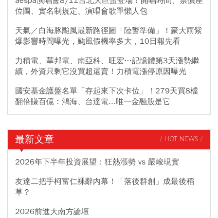
aespa演唱會8/11台北大巨蛋登場！開唱時間、票價座
位圖、實名制規定、演唱會歌單懶人包
天氣／白海豚颱風最新路徑圖「陸警準備」！豪大雨紫
爆影響時間曝光，颱風假機率多大，10日報先看
力積電、華邦電、南亞科、旺宏…記憶體第3天漲勢繼
續，外資只剩它沒買超還賣！力積電漲停原因曝光
國安基金護盤名單「存起來下次卡位」！279天買8檔
翻倍賺百億：鴻海、台達電...唯一金融股是它
最新文章
/ HOT NEWS /
2026年下半年投資展望：狂熱漲勢 vs 嚴峻現實
友達二把手柯富仁裸辭內幕！「落後群創」成最後稻
草？
2026前進大南方論壇