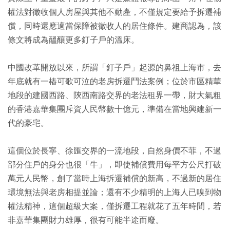
權法對徵收個人房屋與其他不動產，不僅規定要給予拆遷補
償，同時還應適當保障被徵收人的居住條件。建商認為，該
條文將成為醞釀更多釘子戶的溫床。
中國改革開放以來，所謂「釘子戶」起源的鼻祖上海市，去
年底就有一樁可歌可泣的老房拆遷鬥法案例；位於市區精華
地段的建國西路、陝西南路交界的老法租界一帶，財大氣粗
的香港嘉華集團斥資人民幣數十億元，準備在當地興建新一
代的豪宅。
這個位於長寧、徐匯交界的一流地段，自然身價不菲，不過
部分住戶的身分也很「牛」，即使補償費用每平方公尺打破
萬元人民幣，創了當時上海拆遷補償的新高，不過新的居住
環境無法與老房相提並論；還有不少精明的上海人已嗅到物
權法精神，這個超級大案，僅拆遷工程就花了五年時間，若
非嘉華集團財力雄厚，很有可能半途而廢。