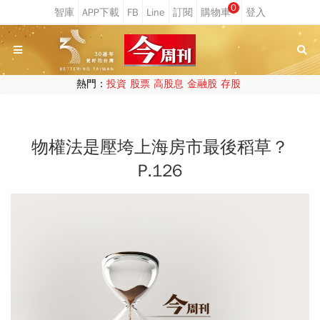
0
熱門：
投資
股票
高股息
金融股
存股
物權法是壓垮上海房市最後稻草？
P.126