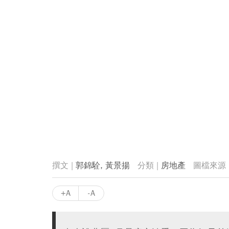
郭錦駩, 黃景揚
房地產
+A
-A