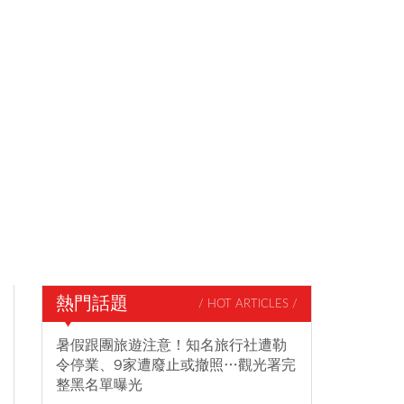
熱門話題
/ HOT ARTICLES /
暑假跟團旅遊注意！知名旅行社遭勒
令停業、9家遭廢止或撤照…觀光署完
整黑名單曝光