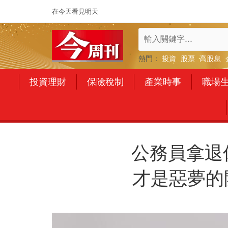
在今天看見明天
熱門：
投資
股票
高股息
投資理財
保險稅制
產業時事
職場
公務員拿退
才是惡夢的