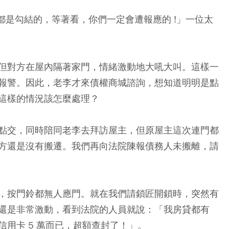
們都是勾結的，等著看，你們一定會遭報應的 !」一位太
但對方在屋內隔著家門，情緒激動地大吼大叫。這樣一
報警。因此，老李才來債權商城諮詢，想知道明明是點
這樣的情況該怎麼處理？
點交，同時陪同老李去拜訪屋主，但原屋主這次連門都
方還是沒有搬遷。我們再向法院陳報債務人未搬離，請
，按門鈴都無人應門。就在我們請鎖匠開鎖時，突然有
還是非常激動，看到法院的人員就說：「我房貸都有
用卡 5 萬而已，超額查封了！」。