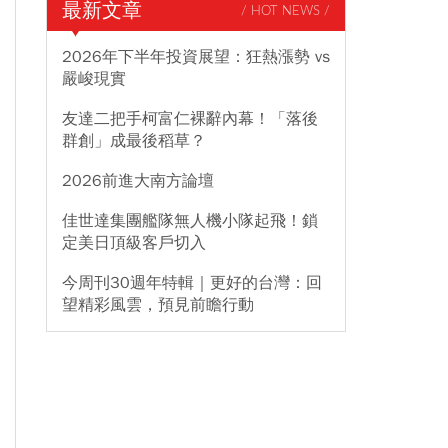
最新文章
/ HOT NEWS /
2026年下半年投資展望：狂熱漲勢 vs
嚴峻現實
友達二把手柯富仁裸辭內幕！「落後
群創」成最後稻草？
2026前進大南方論壇
佳世達集團艦隊無人機小隊起飛！鎖
定美日頂級客戶切入
今周刊30週年特輯｜更好的台灣：回
望精彩風雲，預見前瞻行動