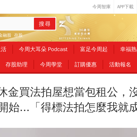
搜尋
金融股
存股
生活
今周大耳朵 Podcast
富足今周起
幸福熟
存股助理
今周學堂
訂購優惠
活動報名
休金買法拍屋想當包租公，
開始...「得標法拍怎麼我就