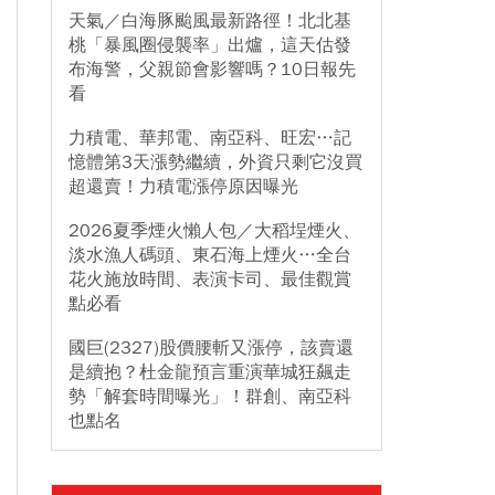
天氣／白海豚颱風最新路徑！北北基
桃「暴風圈侵襲率」出爐，這天估發
布海警，父親節會影響嗎？10日報先
看
力積電、華邦電、南亞科、旺宏…記
憶體第3天漲勢繼續，外資只剩它沒買
超還賣！力積電漲停原因曝光
2026夏季煙火懶人包／大稻埕煙火、
淡水漁人碼頭、東石海上煙火…全台
花火施放時間、表演卡司、最佳觀賞
點必看
國巨(2327)股價腰斬又漲停，該賣還
是續抱？杜金龍預言重演華城狂飆走
勢「解套時間曝光」！群創、南亞科
也點名