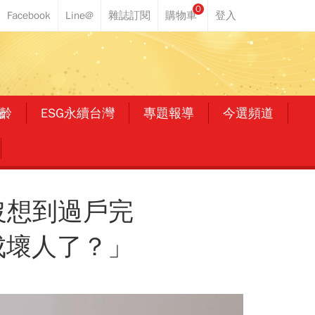
0
齡
ESG永續台灣
專題報導
今選頻道
沒想到過戶完
成壞人了？」