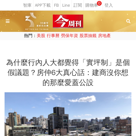
0
熱門：
美股
行事曆
勞保年資
股票抽籤
房地產
為什麼行內人大都覺得「實坪制」是個
假議題？房仲6大真心話：建商沒你想
的那麼愛蓋公設