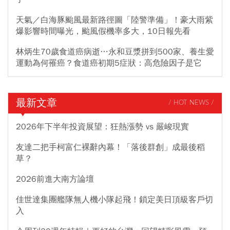
天氣／白海豚颱風最新路徑圖「陸警準備」！豪大雨紫
爆影響時間曝光，颱風假機率多大，10日報先看
林炳生70歲食道癌病逝…永和豆漿拼到500家、養生愛
運動為何罹癌？食道癌初期5症狀：高危險因子是它
最新文章
/ HOT NEWS /
2026年下半年投資展望：狂熱漲勢 vs 嚴峻現實
友達二把手柯富仁裸辭內幕！「落後群創」成最後稻
草？
2026前進大南方論壇
佳世達集團艦隊無人機小隊起飛！鎖定美日頂級客戶切
入