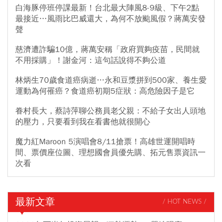
白海豚停班停課最新！台北最大陣風8-9級、下午2點
最接近…風雨比巴威還大，為何不放颱風假？蔣萬安發
聲
慈濟遭詐騙10億，蔣萬安稱「政府買夠疫苗，民間就
不用採購」！謝金河：這句話說得不夠公道
林炳生70歲食道癌病逝…永和豆漿拼到500家、養生愛
運動為何罹癌？食道癌初期5症狀：高危險因子是它
眷村長大，蔡詩萍聊公務員老父親：不給子女出人頭地
的壓力，只要看到我在看書他就很開心
魔力紅Maroon 5演唱會8/11搶票！高雄世運開唱時
間、票價座位圖、理想國會員優先購、拓元售票資訊一
次看
最新文章
/ HOT NEWS /