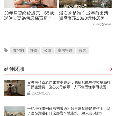
30年房貸終於還完，65歲
潘石屹是誰？12年前出清
退休夫妻為何忍痛賣房？
資產套現1390億移居美
「55坪透天厝只剩打掃拔
國，沉寂3年突發文：中國
Ads by
草」晚年才懂：房子不是越
30年房市發展是「龐氏騙
大越幸福
局」
實坪制
坪數
公設
室內坪數
買房
延伸閱讀
父母掏積蓄給弟弟買車買房，我卻只能在學校餐廳打
工掙生活費...偏心父母啟示：人不會因懂事而被愛
2023-01-13
平均地權條例修法初審過》預售屋禁轉箭在弦上！除
了逃命潮還有什麼影響？地產第一線人員5觀察