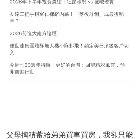
2026年下半年投資展望：狂熱漲勢 vs 嚴峻現實
友達二把手柯富仁裸辭內幕！「落後群創」成最後稻
草？
2026前進大南方論壇
佳世達集團艦隊無人機小隊起飛！鎖定美日頂級客戶切
入
今周刊30週年特輯｜更好的台灣：回望精彩風雲，預
見前瞻行動
父母掏積蓄給弟弟買車買房，我卻只能