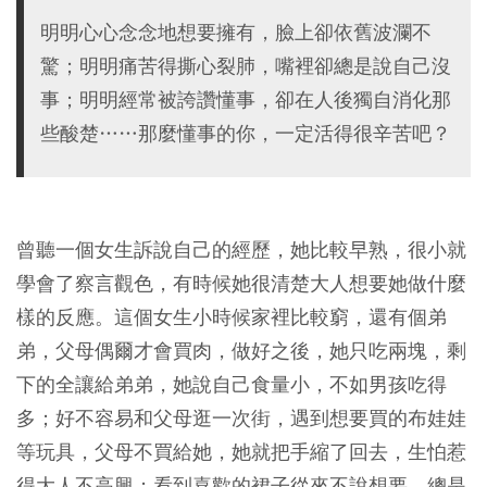
明明心心念念地想要擁有，臉上卻依舊波瀾不
驚；明明痛苦得撕心裂肺，嘴裡卻總是說自己沒
事；明明經常被誇讚懂事，卻在人後獨自消化那
些酸楚……那麼懂事的你，一定活得很辛苦吧？
曾聽一個女生訴說自己的經歷，她比較早熟，很小就
學會了察言觀色，有時候她很清楚大人想要她做什麼
樣的反應。這個女生小時候家裡比較窮，還有個弟
弟，父母偶爾才會買肉，做好之後，她只吃兩塊，剩
下的全讓給弟弟，她說自己食量小，不如男孩吃得
多；好不容易和父母逛一次街，遇到想要買的布娃娃
等玩具，父母不買給她，她就把手縮了回去，生怕惹
得大人不高興；看到喜歡的裙子從來不說想要，總是