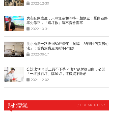
2022-12-30
房市亂象叢生，只剩無奈和等待…顏炳立：蛋白區將
率先修正，「這坪數」還不賣會套牢
2022-10-31
從小兩房一路換到80坪豪宅！她曝「3年賺1倍買房心
法」：首購族購屋3原則不怕跌
2022-06-17
公設比30％以上買不下手？他37歲財務自由，公開
「一坪換百坪」購屋術，這樣買不吃虧
2021-12-02
熱門話題
/ HOT ARTICLES /