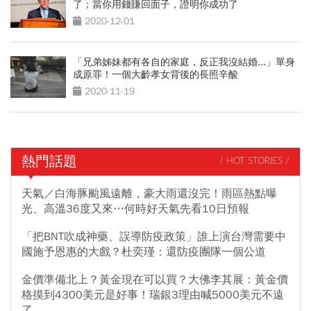
了；當你用錢賺回面子，證明你成功了
2020-12-01
「兄弟姊妹都有各自的家庭，反正我沒結婚...」單身
成原罪！一個大齡孝女背後的長照辛酸
2020-11-19
熱門話題
/ HOT STORIES /
天氣／白海豚颱風遠離，豪大雨還沒完！雨區熱點曝
光、高溫36度又來…何時好天氣先看10日預報
「把BNT吹成神藥、誤導防疫政策」誰上演台灣需要中
國施予恩惠的大戲？杜奕瑾：還防疫團隊一個公道
金價準備北上？黃金現在可以買？大佛李其展：黃金價
格摸到4300美元是好事！瑞銀3理由喊5000美元不遠
了