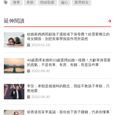
懂事
孝順
情緒勒索
偏心
重男輕女
延伸閱讀
給娘家媽媽照顧孩子還能省下保母費？給需要獨立的
母女關係：別把長輩帶孫當作理所當然
2023-01-19
40歲選擇未婚和23歲選擇結婚一樣難！大齡單身需要
的底氣，不是有車、有房、有錢，而是這件事
2022-09-30
李安：孝順是個過時的觀念，我從不教孩子孝順，只
教他愛
2022-04-30
前香港首富李嘉誠：當你放下面子賺錢，代表你懂事