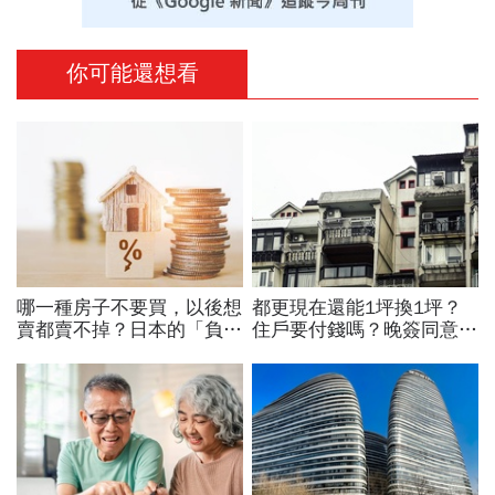
你可能還想看
哪一種房子不要買，以後想
都更現在還能1坪換1坪？
賣都賣不掉？日本的「負動
住戶要付錢嗎？晚簽同意書
產」慘況，正在台灣發生！
分更多？租金補貼1個月多
專家教避3大地雷屋
少？7個關鍵問題全面解答