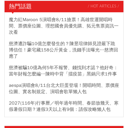
熱門話題
/ HOT ARTICLES /
魔力紅Maroon 5演唱會8/11搶票！高雄世運開唱時
間、票價座位圖、理想國會員優先購、拓元售票資訊一
次看
慈濟遭詐騙10億怎麼發生的？陳昱瑄律師見證嚴下跪
博信任！豪宅藏158公斤黃金，洗錢手法曝光…慈濟回
應了
慈濟被騙10億為何5年不報警、錢找到才認？他好奇：
當年財報怎麼編…陳時中背「擋疫苗」黑鍋只求1件事
aespa演唱會8/11台北大巨蛋登場！開唱時間、票價座
位圖、實名制規定、演唱會歌單懶人包
2027(116年)行事曆／明年過年時間、春節放幾天、寒
假暑假日期？連假3天以上有9個：請假攻略懶人包