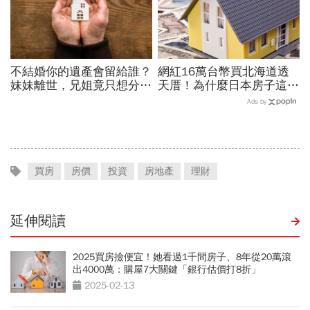
不結婚你的遺產會留給誰？
網紅16萬台幣買北海道透
妹妹離世，兄姐竟只想分房
天厝！為什麼日本房子這麼
連遺物也不要！遺囑繼承你
便宜？旅日地產老手揭4大
Ads by
要懂的事
錢坑：賣不掉才是真災難
買房
房價
投資
房地產
理財
延伸閱讀
2025買房撿便宜！她看過1千間房子、8年從20萬滾
出4000萬：購屋7大關鍵「銀行估價打8折」
2025-02-13