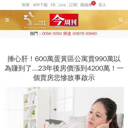
0
熱門：
0056
0050
輝達
00878
00940
捶心肝！600萬蛋黃區公寓賣990萬以
為賺到了...23年後房價漲到4200萬！一
個賣房悲慘故事啟示