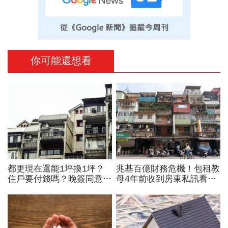
你可能還想看
都更現在還能1坪換1坪？
兆基百億財務危機！包租教
住戶要付錢嗎？晚簽同意書
母4年前收到房東私訊看出
分更多？租金補貼1個月多
「包租代管龍頭岌岌可
少？7個關鍵問題全面解答
危」：為何租約越多，風險
越高？