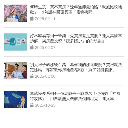
何時生孩、買不買房？逢年過節最怕陷「親戚比較地
獄」…1句話神回覆長輩「靈魂拷問」
2025-02-11
好不容易存到一筆錢，先買房還是買股？達人高勝率
拆解，揭房產投資「賺多賠少」的3大理由
2025-02-07
別人房子飆漲幾百萬，為何我的漲這麼慢？買房就決
定漲幅！專家教你房地產3訣竅「買了就能躺賺」
2025-02-06
軍武怪傑系列4一俄烏戰爭一戰成名！他仿效「神風
特攻隊」，用自殺無人機解決俄國坦克、運兵車
2025-10-23