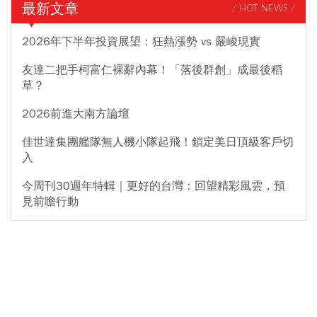
最新文章
/ HOT NEWS /
2026年下半年投資展望：狂熱漲勢 vs 嚴峻現實
友達二把手柯富仁裸辭內幕！「落後群創」成最後稻
草？
2026前進大南方論壇
佳世達集團艦隊無人機小隊起飛！鎖定美日頂級客戶切
入
今周刊30週年特輯｜更好的台灣：回望精彩風雲，預
見前瞻行動